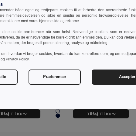
es
vender både egne og tredjeparts cookies til at forbedre den overordnede funkti
sere hjemmesideydelsen og sikre en smidig og personlig browseroplevelse, he
 interaktioner med vores hjemmeside og reklame.
e dine cookie-præferencer når som helst. Nødvendige cookies, som er nødven
aktiveres, da de er nødvendige for korrekt drift af hjemmesiden. Du kan dog vælge at
 såsom dem, der bruges til personalisering, analyse og målretning.
r om, hvordan vi bruger cookies, hvordan du kan kontrollere dem, og om tredjepa
og
Privacy Policy
.
elle
Præferencer
Accepter 
 kr
67,51 kr
73,11 kr
-8%
73,11 kr
g Hero P300.16
Gaming Hero P300.20
ERO - spille mus
Gaming HERO - RGB musemåtte
ilføj Til Kurv
Tilføj Til Kurv