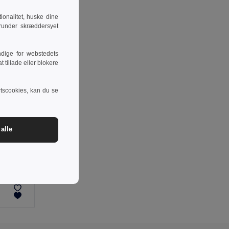
onalitet, huske dine
runder skræddersyet
dige for webstedets
 tillade eller blokere
rtscookies, kan du se
alle
-8%