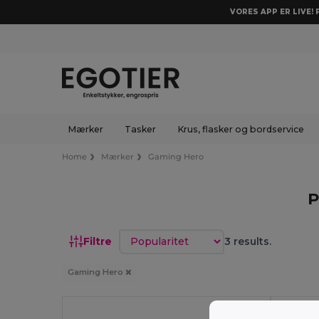
VORES APP ER LIVE!
Mærker
Tasker
Krus, flasker og bordservice
Home
Mærker
Gaming Hero
P
Sorter efter
Filtre
3 results.
Gaming Hero