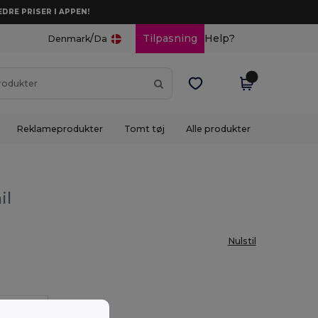
DRE PRISER I APPEN!
/
Tilpasning
Help?
Denmark
Da
Reklameprodukter
Tomt tøj
Alle produkter
il
Nulstil