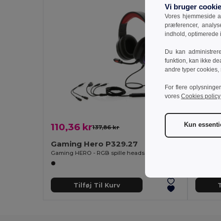
Vi bruger cooki
Vores hjemmeside an
præferencer, analy
indhold, optimerede
Du kan administrer
funktion, kan ikke de
andre typer cookies,
For flere oplysninge
vores
Cookies policy
Kun essenti
110,36 kr
67,51
137,86 kr
-20%
Gaming Hero P329.27
Gamin
Gaming HERO - RGB spille headset
Gaming H
Tilføj Til Kurv
T