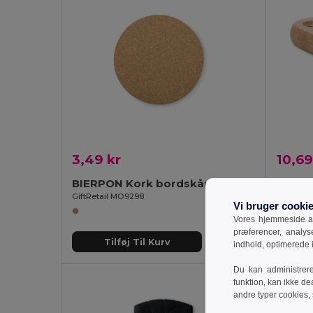
3,49 kr
10,69
BIERPON Kork bordskåner rund
BARTO
GiftRetail MO9298
GiftReta
Vi bruger cooki
Vores hjemmeside an
præferencer, analy
Tilføj Til Kurv
T
indhold, optimerede
Du kan administrer
funktion, kan ikke de
andre typer cookies,