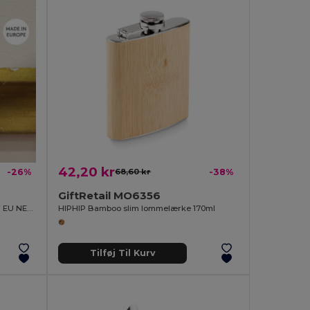
42,20 kr
-26%
68,60 kr
-38%
GiftRetail MO6356
Bøgetræ Vinflaskeprop - Fremstillet i EU NEPAL
HIPHIP Bamboo slim lommelærke 170ml
Tilføj Til Kurv