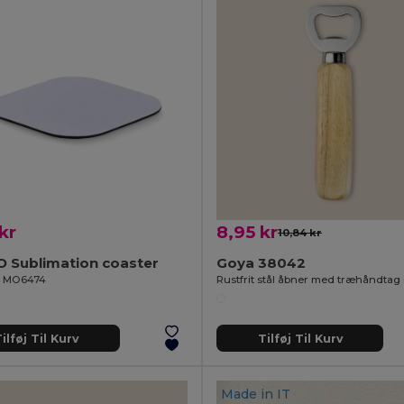
kr
8,95 kr
10,84 kr
O Sublimation coaster
Goya 38042
il MO6474
Rustfrit stål åbner med træhåndta
ilføj Til Kurv
Tilføj Til Kurv
Made in
IT