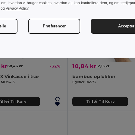
r om, hvordan vi bruger cookies, hvordan du kan kontrollere dem, og om tredjepa
og
Privacy Policy
.
elle
Præferencer
Accepter 
 kr
10,84 kr
88,46 kr
-32%
12,15 kr
 Vinkasse i træ
bambus oplukker
il MO9413
Egotier 94573
ilføj Til Kurv
Tilføj Til Kurv