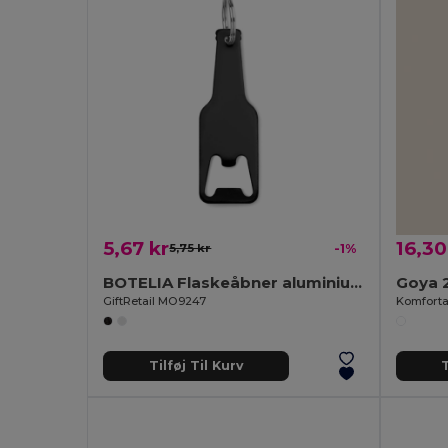
5,67 kr
16,30
5,75 kr
-1%
BOTELIA Flaskeåbner aluminium
Goya 
GiftRetail MO9247
Tilføj Til Kurv
T