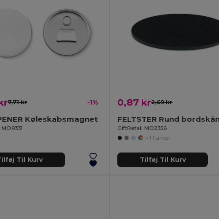
kr
0,87 kr
7,71 kr
-1%
2,69 kr
PENER Køleskabsmagnet
l MO9331
GiftRetail MO2356
+1 Farver
ilføj Til Kurv
Tilføj Til Kurv