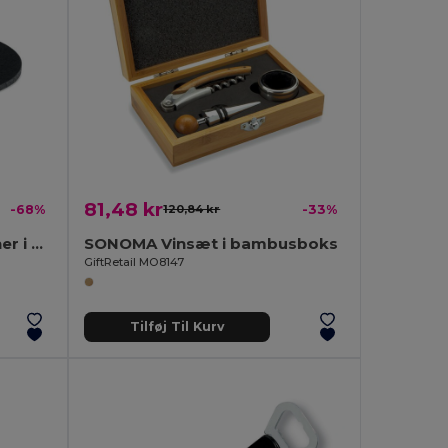
81,48 kr
-68%
120,84 kr
-33%
FELTSTER Rund bordskåner i RPET-filt
SONOMA Vinsæt i bambusboks
GiftRetail MO8147
Tilføj Til Kurv