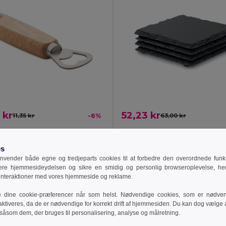
 kr
52,23 kr
11,35 kr
-6%
63,00 kr
 Bartender flaskeåbner
SLATE4 Skiffer dækservie
il MO2288
GiftRetail MO9124
es
vender både egne og tredjeparts cookies til at forbedre den overordnede funkti
sere hjemmesideydelsen og sikre en smidig og personlig browseroplevelse, he
ilføj Til Kurv
Tilføj Til Kurv
 interaktioner med vores hjemmeside og reklame.
e dine cookie-præferencer når som helst. Nødvendige cookies, som er nødven
aktiveres, da de er nødvendige for korrekt drift af hjemmesiden. Du kan dog vælge at
 såsom dem, der bruges til personalisering, analyse og målretning.