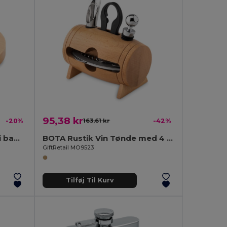
95,38 kr
-20%
163,61 kr
-42%
DAKAI flaskeåbner/ølbrik i bambus
BOTA Rustik Vin Tønde med 4 Værktøjer til Vinelskere
GiftRetail MO9523
Tilføj Til Kurv