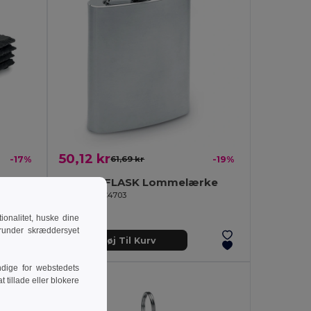
50,12 kr
-17%
61,69 kr
-19%
tter
SLIMMY FLASK Lommelærke
GiftRetail KC4703
onalitet, huske dine
runder skræddersyet
Tilføj Til Kurv
dige for webstedets
 tillade eller blokere