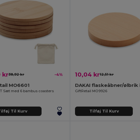
 kr
10,04 kr
38,92 kr
-4%
12,51 kr
tail MO6601
T Sæt med 6 bambus coasters
GiftRetail MO9926
ilføj Til Kurv
Tilføj Til Kurv