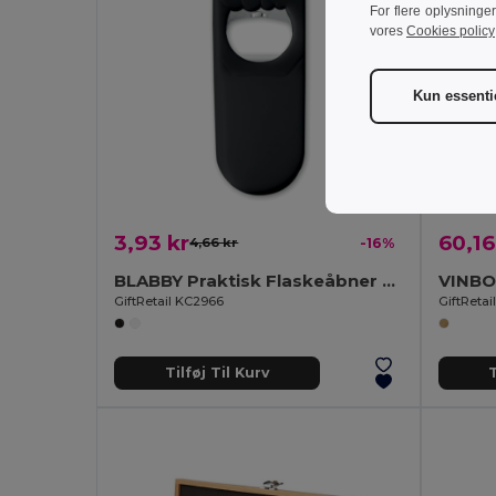
For flere oplysninge
vores
Cookies policy
Kun essenti
3,93 kr
60,16
4,66 kr
-16%
BLABBY Praktisk Flaskeåbner og Forsegler i PS Materiale
VINBOX
GiftRetail KC2966
GiftReta
Tilføj Til Kurv
T