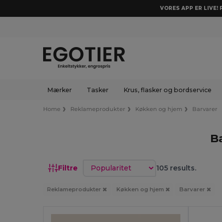
VORES APP ER LIVE!
Mærker
Tasker
Krus, flasker og bordservice
Home
Reklameprodukter
Køkken og hjem
Barvarer
B
Sorter efter
Filtre
105 results.
Reklameprodukter
Køkken og hjem
Barvarer