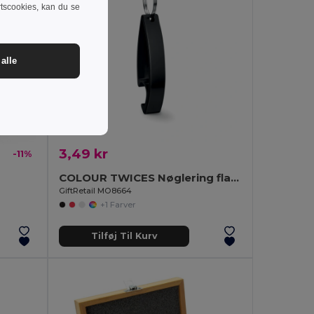
rtscookies, kan du se
alle
3,49 kr
-11%
COLOUR TWICES Nøglering flaskeåbner
GiftRetail MO8664
+1 Farver
Tilføj Til Kurv