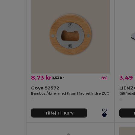
8,73 kr
3,49 
9,53 kr
-8%
Goya 52572
LIENZ
Bambus Åbner med Krom Magnet Indre ZUG
GiftReta
Tilføj Til Kurv
T