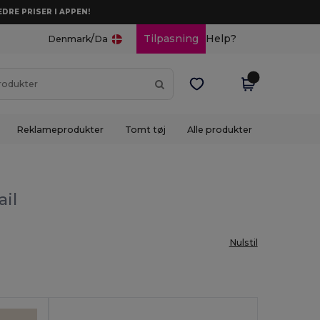
DRE PRISER I APPEN!
/
Tilpasning
Help?
Denmark
Da
Reklameprodukter
Tomt tøj
Alle produkter
ail
Nulstil