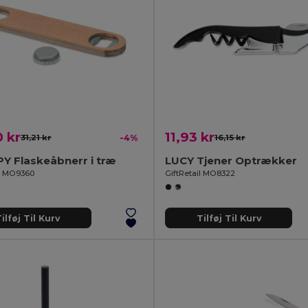
 kr
11,93 kr
31,21 kr
-4%
16,15 kr
Y Flaskeåbnerr i træ
LUCY Tjener Optrækker
il MO9360
GiftRetail MO8322
ilføj Til Kurv
Tilføj Til Kurv