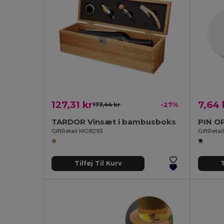
127,31 kr
7,64 
173,44 kr
-27%
TARDOR Vinsæt i bambusboks
PIN O
GiftRetail MO8293
GiftRetai
Tilføj Til Kurv
T