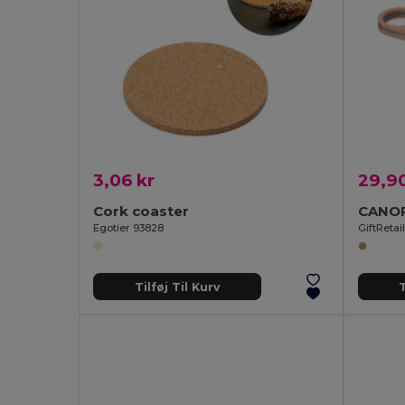
3,06 kr
29,90
Cork coaster
CANOP
Egotier 93828
GiftReta
Tilføj Til Kurv
T