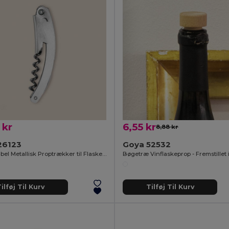
 kr
6,55 kr
8,88 kr
26123
Goya 52532
Komfortabel Metallisk Proptrækker til Flasker METAL
ilføj Til Kurv
Tilføj Til Kurv