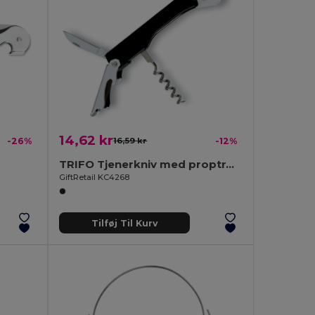
14,62 kr
-26%
16,59 kr
-12%
TRIFO Tjenerkniv med proptrækker
GiftRetail KC4268
Tilføj Til Kurv