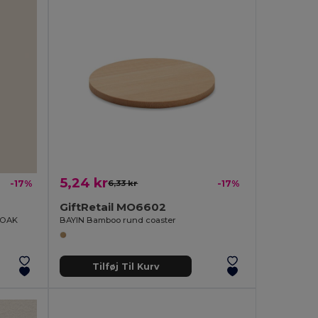
5,24 kr
-17%
6,33 kr
-17%
GiftRetail MO6602
g OAK
BAYIN Bamboo rund coaster
Tilføj Til Kurv