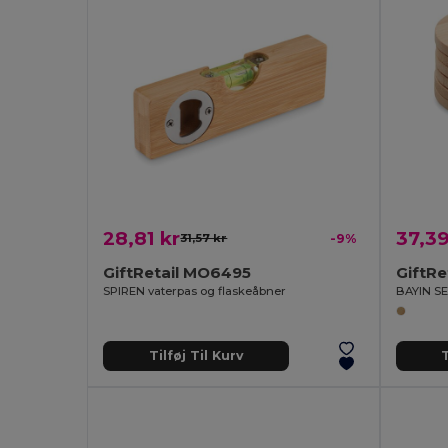
28,81 kr
37,39
31,57 kr
-9%
GiftRetail MO6495
GiftRe
SPIREN vaterpas og flaskeåbner
BAYIN SE
Tilføj Til Kurv
T