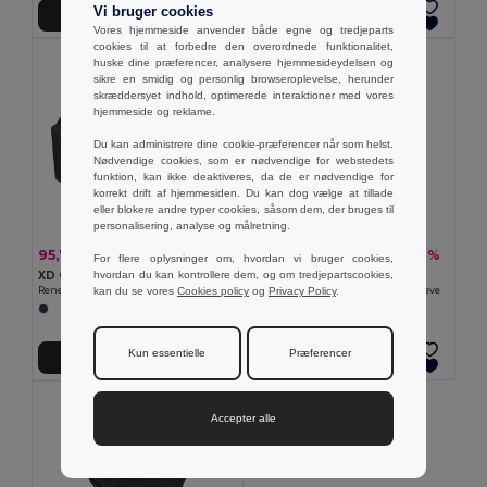
Vi bruger cookies
Tilføj Til Kurv
Tilføj Til Kurv
Vores hjemmeside anvender både egne og tredjeparts
cookies til at forbedre den overordnede funktionalitet,
huske dine præferencer, analysere hjemmesideydelsen og
sikre en smidig og personlig browseroplevelse, herunder
skræddersyet indhold, optimerede interaktioner med vores
hjemmeside og reklame.
Du kan administrere dine cookie-præferencer når som helst.
Nødvendige cookies, som er nødvendige for webstedets
funktion, kan ikke deaktiveres, da de er nødvendige for
korrekt drift af hjemmesiden. Du kan dog vælge at tillade
eller blokere andre typer cookies, såsom dem, der bruges til
personalisering, analyse og målretning.
95,74 kr
67,51 kr
-20%
-8%
119,67 kr
73,11 kr
For flere oplysninger om, hvordan vi bruger cookies,
hvordan du kan kontrollere dem, og om tredjepartscookies,
XD Collection 101038
XD Collection 102055
kan du se vores
Cookies policy
og
Privacy Policy
.
Renew AWARE™ RPET 3 dele pakkeboks sæt
Renew AWARE™ rPET 16'' laptop sleeve
Kun essentielle
Præferencer
Tilføj Til Kurv
Tilføj Til Kurv
Accepter alle