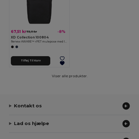
67,51 kr
-8%
73,11 kr
XD Collection 100804
Renew AWARE™ rPET mulepose med lynlås
Tilføj Til Kurv
Viser alle produkter.
Kontakt os
Lad os hjælpe