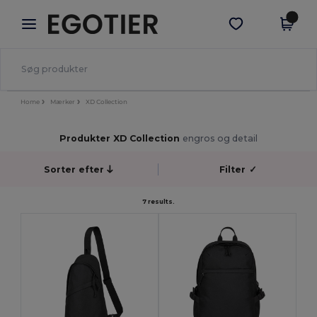
×
Egotier-app
Hent app
Bedre priser i appen!
Home
Mærker
XD Collection
Produkter XD Collection
engros og detail
Sorter efter
Filter
✓
7 results.