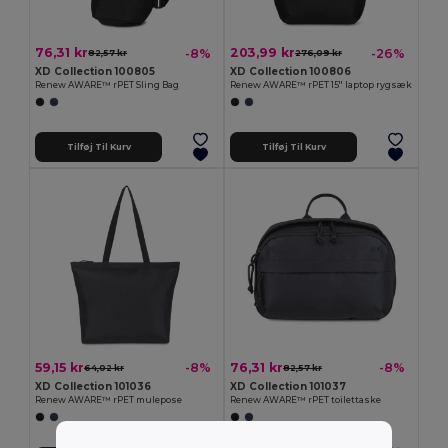
76,31 kr
203,99 kr
-8%
-26%
82,57 kr
276,09 kr
XD Collection 100805
XD Collection 100806
Renew AWARE™ rPET Sling Bag
Renew AWARE™ rPET 15'' laptop rygsæk
Tilføj Til Kurv
Tilføj Til Kurv
59,15 kr
76,31 kr
-8%
-8%
64,02 kr
82,57 kr
XD Collection 101036
XD Collection 101037
Renew AWARE™ rPET mulepose
Renew AWARE™ rPET toilettaske