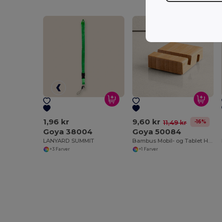
1,96 kr
9,60 kr
-16%
11,49 kr
Goya 38004
Goya 50084
LANYARD SUMMIT
Bambus Mobil- og Tablet Holder FORUM
+3 Farver
+1 Farver