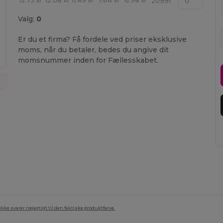
12.73
12.08
11.49
7.64
6.98
20991
kr
kr
kr
kr
kr
Valg:
0
Er du et firma? Få fordele ved priser eksklusive
moms, når du betaler, bedes du angive dit
momsnummer inden for Fællesskabet.
a
ke svarer nøjagtigt til den faktiske produktfarve.