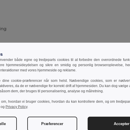
ing
es
vender både egne og tredjeparts cookies til at forbedre den overordnede funkti
Tilføj en anmeldelse
sere hjemmesideydelsen og sikre en smidig og personlig browseroplevelse, he
 interaktioner med vores hjemmeside og reklame.
e dine cookie-præferencer når som helst. Nødvendige cookies, som er nødven
aktiveres, da de er nødvendige for korrekt drift af hjemmesiden. Du kan dog vælge at
 såsom dem, der bruges til personalisering, analyse og målretning.
r om, hvordan vi bruger cookies, hvordan du kan kontrollere dem, og om tredjepa
og
Privacy Policy
.
Interessante produkter
elle
Præferencer
Accepter 