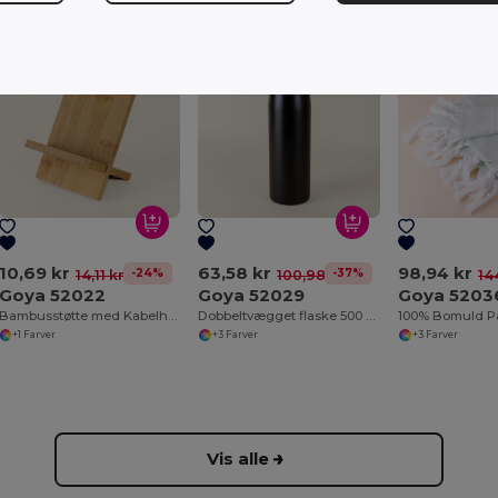
10,69 kr
63,58 kr
98,94 kr
-24%
-37%
14,11 kr
100,98 kr
14
Goya 52022
Goya 52029
Goya 5203
Bambusstøtte med Kabelhul og Samledele STACK
Dobbeltvægget flaske 500 ml med gummikapsel
+1 Farver
+3 Farver
+3 Farver
Vis alle