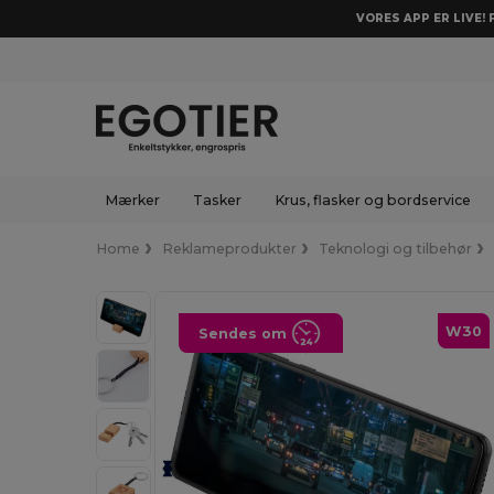
VORES APP ER LIVE!
Mærker
Tasker
Krus, flasker og bordservice
Home
Reklameprodukter
Teknologi og tilbehør
W30
Sendes om