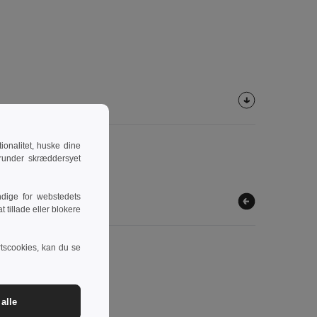
onalitet, huske dine
runder skræddersyet
dige for webstedets
 tillade eller blokere
rtscookies, kan du se
alle