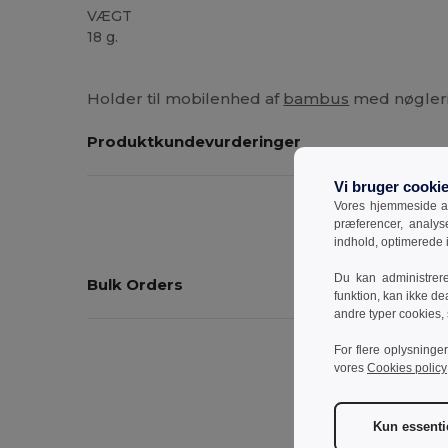
VÆGT
18 g.
Høj lagerbeholdning
Holder til mobilenhed af
bambus
med nøgler
Produktkundevurderinger
Vi bruger cooki
Vores hjemmeside an
præferencer, analy
indhold, optimerede
Du kan administrer
Bulk Orders
funktion, kan ikke de
andre typer cookies,
For flere oplysninge
vores
Cookies policy
Kun essenti