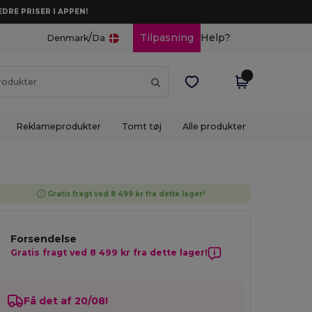
DRE PRISER I APPEN!
/
Tilpasning
Help?
Denmark
Da
Reklameprodukter
Tomt tøj
Alle produkter
Gratis fragt ved 8 499 kr fra dette lager!
Forsendelse
Gratis fragt ved 8 499 kr fra dette lager!
Få det af 20/08!