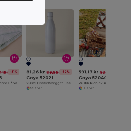
81,26 kr
591,17 kr
-31%
-32%
-37%
4,19 kr
119,96 kr
934,62 kr
6
Goya 52021
Goya 52040
100% Bomuld Pareo Håndklæde med Frynser CAYMAN
750ml Dobbeltvægget Flaske
Rustik Picnickurv med Tilbehør til 4 KIWANO
+2 Farver
+1 Farver