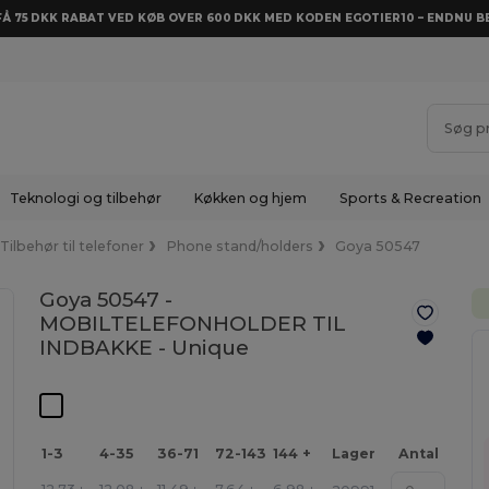
 FÅ 75 DKK RABAT VED KØB OVER 600 DKK MED KODEN EGOTIER10 – ENDNU BE
Teknologi og tilbehør
Køkken og hjem
Sports & Recreation
Tilbehør til telefoner
Phone stand/holders
Goya 50547
Goya 50547 -
MOBILTELEFONHOLDER TIL
INDBAKKE -
Unique
1-3
4-35
36-71
72-143
144 +
Lager
Antal