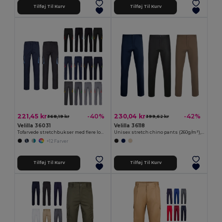
Tilføj Til Kurv
Tilføj Til Kurv
221,45 kr
230,04 kr
-40%
-42%
368,19 kr
399,62 kr
Velilla 36031
Velilla 36118
Tofarvede stretchbukser med flere lommer (240 g/m²) i bomuld (46 %), EME (38 %) og polyester (16 %)
Unisex stretch chino pants (260g/m²), i bomuld (98%) og elastane (2%)
+12 Farver
Tilføj Til Kurv
Tilføj Til Kurv