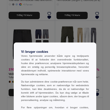
Tofarvede twill-bukser med flere lommer (240 g/m²) i bomuld (35 %) og polyester (65 %)
Twill-bukser (190 g/m²), i bomuld (35 %) og polyester (65 %)
+1 Farver
Tilføj Til Kurv
Tilføj Til Kurv
Vi bruger cookies
Vores hjemmeside anvender både egne og tredjeparts
cookies til at forbedre den overordnede funktionalitet,
huske dine præferencer, analysere hjemmesideydelsen og
sikre en smidig og personlig browseroplevelse, herunder
210,68 kr
231,20 kr
-36%
-42%
326,87 kr
401,73 kr
skræddersyet indhold, optimerede interaktioner med vores
Velilla 36018
Velilla 36008
hjemmeside og reklame.
Tofarvede bermudashorts i stretch med flere lommer (240 g/m²), i bomuld (46 %), EME (38 %) og polyester (16 %)
Multipocket stretch-bukser (290 g/m²), i bomuld (46 %), EME (38 %) og polyester (16 %)
Du kan administrere dine cookie-præferencer når som helst.
+3 Farver
+4 Farver
Nødvendige cookies, som er nødvendige for webstedets
funktion, kan ikke deaktiveres, da de er nødvendige for
korrekt drift af hjemmesiden. Du kan dog vælge at tillade
Tilføj Til Kurv
Tilføj Til Kurv
eller blokere andre typer cookies, såsom dem, der bruges til
personalisering, analyse og målretning.
For flere oplysninger om, hvordan vi bruger cookies,