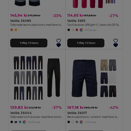
145,94 kr
114,65 kr
-33%
-27%
217,38 kr
157,58 kr
Velilla 36089
Velilla 36113
Tofarvede bermudashorts med flere lommer (210 g/m²) i bomuld (20 %) og polyester (80 %)
Twill-bukser (190 g/m²), i bomuld (35 %) og polyester (65 %)
+11 Farver
Tilføj Til Kurv
Tilføj Til Kurv
139,83 kr
167,18 kr
-37%
-42%
222,18 kr
290,49 kr
Velilla 36004
Velilla 36017
Tofarvede twill-bukser med flere lommer (200 g/m²) i bomuld (35 %) og polyester (65 %)
Bermudashorts i stretch med flere lommer (240 g/m²), i bomuld (46 %), EME (38 %) og polyester (16 %)
+12 Farver
+3 Farver