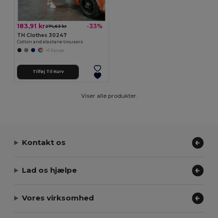
183,91 kr
-33%
274,63 kr
TH Clothes 30247
Cotton and elastane trousers
+1 Farver
Tilføj Til Kurv
Viser alle produkter.
Kontakt os
Lad os hjælpe
Vores virksomhed