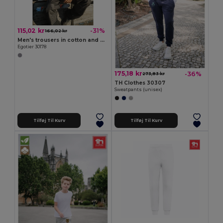
115,02 kr
-31%
166,02 kr
Men's trousers in cotton and polyester
Egotier 30178
175,18 kr
-36%
273,83 kr
TH Clothes 30307
Sweatpants (unisex)
Tilføj Til Kurv
Tilføj Til Kurv