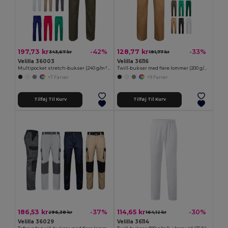
197,73 kr
128,77 kr
-42%
-33%
343,67 kr
191,77 kr
Velilla 36003
Velilla 36116
Multipocket stretch-bukser (240 g/m²) i bomuld (46 %), EME (38 %) og polyester (16 %)
Twill-bukser med flere lommer (200 g/m²), i bomuld (35 %) og polyester (65 %)
+7 Farver
+9 Farver
Tilføj Til Kurv
Tilføj Til Kurv
186,53 kr
114,65 kr
-37%
-30%
296,38 kr
164,12 kr
Velilla 36029
Velilla 36114