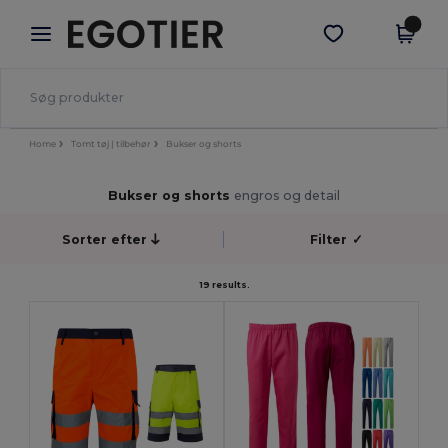
×
Egotier-app
Hent app
Bedre priser i appen!
Home
Tomt tøj | tilbehør
Bukser og shorts
Bukser og shorts
engros og detail
Sorter efter
Filter
✓
19 results.