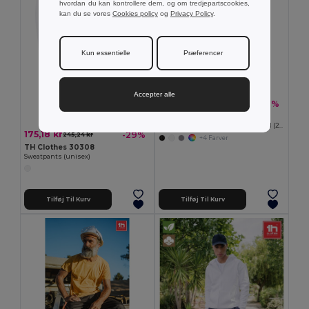
hvordan du kan kontrollere dem, og om tredjepartscookies,
kan du se vores
Cookies policy
og
Privacy Policy
.
Kun essentielle
Præferencer
Accepter alle
128,48 kr
-32%
188,42 kr
Velilla 36115
Bermudashorts i multi-pocket twill (200 g/m²), i bomuld (35 %) og polyester (65 %)
175,18 kr
-29%
245,24 kr
+4 Farver
TH Clothes 30308
Sweatpants (unisex)
Tilføj Til Kurv
Tilføj Til Kurv