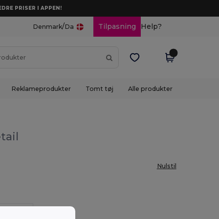
DRE PRISER I APPEN!
/
Tilpasning
Help?
Denmark
Da
Reklameprodukter
Tomt tøj
Alle produkter
tail
Nulstil