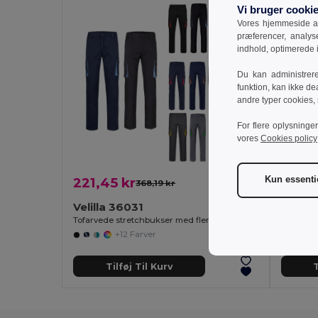
Vi bruger cooki
Vores hjemmeside an
præferencer, analy
indhold, optimerede
Du kan administrer
funktion, kan ikke de
andre typer cookies,
For flere oplysninge
vores
Cookies policy
Kun essenti
221,45 kr
197,7
368,19 kr
-40%
Velilla 36031
Velill
Tofarvede stretchbukser med flere lommer (240 g/m²) i bomuld (46 %), EME (38 %) og polyester (16 %)
+12 Farver
Tilføj Til Kurv
T