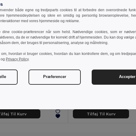
es
vender både egne og tredjeparts cookies til at forbedre den overordnede funkti
sere hjemmesideydelsen og sikre en smidig og personlig browseroplevelse, he
 interaktioner med vores hjemmeside og reklame.
e dine cookie-præferencer når som helst. Nødvendige cookies, som er nødven
aktiveres, da de er nødvendige for korrekt drift af hjemmesiden. Du kan dog vælge at
 såsom dem, der bruges til personalisering, analyse og målretning.
r om, hvordan vi bruger cookies, hvordan du kan kontrollere dem, og om tredjepa
og
Privacy Policy
.
elle
Præferencer
Accepter 
3 kr
186,53 kr
343,67 kr
-42%
296,38 kr
a 36003
Velilla 36029
Multipocket stretch-bukser (240 g/m²) i bomuld (46 %), EME (38 %) og polyester (16 %)
+7 Farver
+1 Farver
ilføj Til Kurv
Tilføj Til Kurv