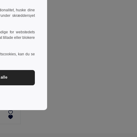
onalitet, huske dine
runder skræddersyet
dige for webstedets
 tillade eller blokere
rtscookies, kan du se
alle
-37%
Tofarvede twill-bukser med flere lommer (240 g/m²) i bomuld (35 %) og polyester (65 %)