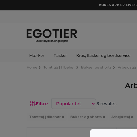
VORES APP ER LIVE!
Mærker
Tasker
Krus, flasker og bordservice
Home
Tomt tøj | tilbehør
Bukser og shorts
Arbejdstøj
Arb
Sorter efter
Filtre
3 results.
Tomt tøj | tilbehør
Bukser og shorts
Arbejdstøj