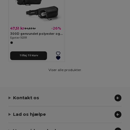
47,51 kr
-26%
64,53 kr
300D genvundet polyester og 600D genvundet polyester taljetaske med reflekterende elementer
Egotier 92091
Tilføj Til Kurv
Viser alle produkter.
Kontakt os
Lad os hjælpe