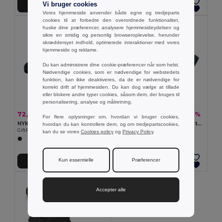
Vi bruger cookies
Tilføj Til Kurv
Tilføj Til Kurv
Vores hjemmeside anvender både egne og tredjeparts
cookies til at forbedre den overordnede funktionalitet,
huske dine præferencer, analysere hjemmesideydelsen og
sikre en smidig og personlig browseroplevelse, herunder
skræddersyet indhold, optimerede interaktioner med vores
hjemmeside og reklame.
Du kan administrere dine cookie-præferencer når som helst.
Nødvendige cookies, som er nødvendige for webstedets
funktion, kan ikke deaktiveres, da de er nødvendige for
korrekt drift af hjemmesiden. Du kan dog vælge at tillade
eller blokere andre typer cookies, såsom dem, der bruges til
personalisering, analyse og målretning.
72,39 kr
45,76 kr
-32%
-13%
106,72 kr
52,82 kr
For flere oplysninger om, hvordan vi bruger cookies,
NYKO Vandretaske til taljen i 420D n
TOSHI 300D RPET polyester talje taske
hvordan du kan kontrollere dem, og om tredjepartscookies,
GiftRetail MO2392
GiftRetail MO2204
kan du se vores
Cookies policy
og
Privacy Policy
.
Kun essentielle
Præferencer
Tilføj Til Kurv
Tilføj Til Kurv
Accepter alle