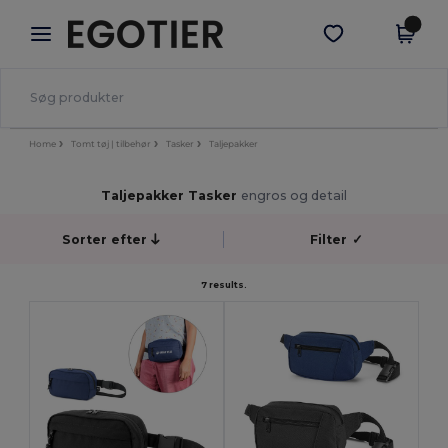
×
Egotier-app
Hent app
Bedre priser i appen!
Home
Tomt tøj | tilbehør
Tasker
Taljepakker
Taljepakker Tasker
engros og detail
Sorter efter
Filter
✓
7 results.