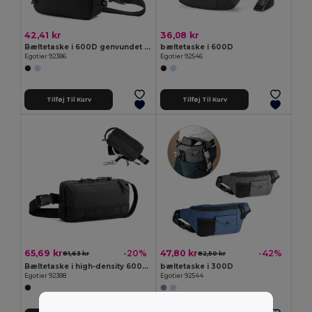
42,41 kr
36,08 kr
Bæltetaske i 600D genvundet polyester og foring i 210D genvundet polyester
bæltetaske i 600D
Egotier 92386
Egotier 92546
Tilføj Til Kurv
Tilføj Til Kurv
65,69 kr
47,80 kr
-20%
-42%
81,63 kr
82,50 kr
Bæltetaske i high-density 600D genvundet polyester og 210D genvundet polyesterfor
bæltetaske i 300D
Egotier 92388
Egotier 92544