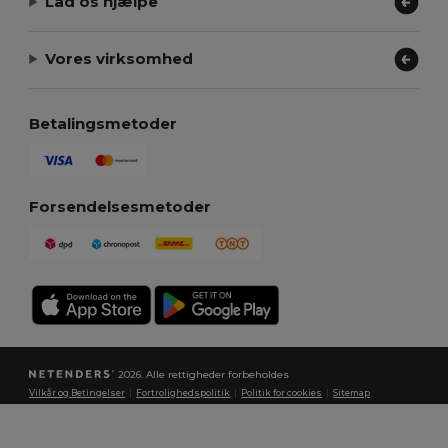
Lad os hjælpe
Vores virksomhed
Betalingsmetoder
Forsendelsesmetoder
2026. Alle rettigheder forbeholdes
Vilkår og Betingelser
|
Fortrolighedspolitik
|
Politik for cookies
|
Sitemap