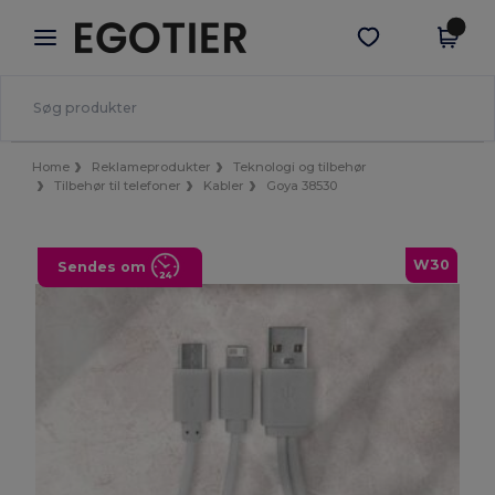
×
Egotier-app
Hent app
Bedre priser i appen!
Home
Reklameprodukter
Teknologi og tilbehør
Tilbehør til telefoner
Kabler
Goya 38530
W30
Sendes om