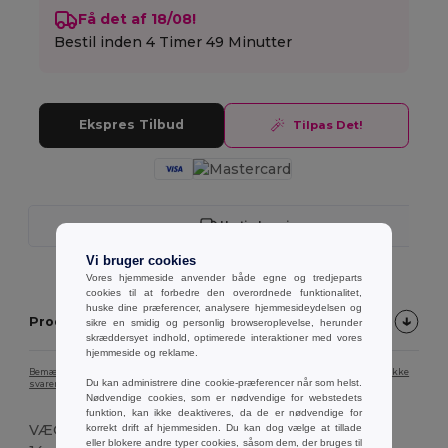
Få det af 18/08!
Bestil inden
4 Timer 49 Minutter
Ekspres Tilbud
Tilpas Det!
Hurtig levering
Vi bruger cookies
Vores hjemmeside anvender både egne og tredjeparts
cookies til at forbedre den overordnede funktionalitet,
huske dine præferencer, analysere hjemmesideydelsen og
Produktbeskrivelse
sikre en smidig og personlig browseroplevelse, herunder
skræddersyet indhold, optimerede interaktioner med vores
hjemmeside og reklame.
Bemærk, at farven på produktbilledet på grund af skærmkalibrering muligvis ikke
Du kan administrere dine cookie-præferencer når som helst.
svarer nøjagtigt til den faktiske produktfarve.
Nødvendige cookies, som er nødvendige for webstedets
funktion, kan ikke deaktiveres, da de er nødvendige for
VÆGT
korrekt drift af hjemmesiden. Du kan dog vælge at tillade
eller blokere andre typer cookies, såsom dem, der bruges til