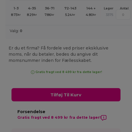
1-3
4-35
36-71
72-143
144 +
Lager
Antal
8.73
8.29
7.86
5.24
4.80
3375
kr
kr
kr
kr
kr
Valg:
0
Er du et firma? Få fordele ved priser eksklusive
moms, når du betaler, bedes du angive dit
momsnummer inden for Fællesskabet.
Gratis fragt ved 8 499 kr fra dette lager!
Tilføj Til Kurv
Forsendelse
Gratis fragt ved 8 499 kr fra dette lager!