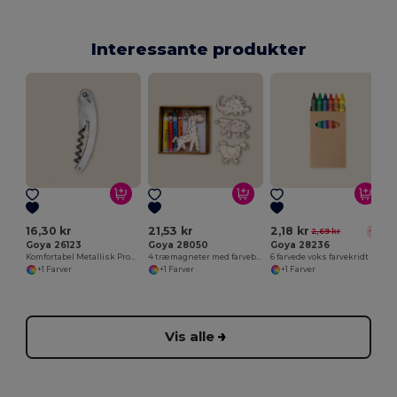
Interessante produkter
16,30 kr
21,53 kr
2,18 kr
2,69 kr
-19%
Goya 26123
Goya 28050
Goya 28236
Komfortabel Metallisk Proptrækker til Flasker METAL
4 træmagneter med farveblyanter SAFARIET
6 farvede voks farvekridt i kraftæske
+1 Farver
+1 Farver
+1 Farver
Vis alle