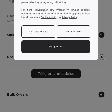
14 g.
personalisering, analyse og målretning.
Høj lagerbeholdning
For flere oplysninger om, hvordan vi bruger cookies,
hvordan du kan kontrollere dem, og om tredjepartscookies,
Cable cargador 3 en 1 incluye entrada 2 en 1
kan du se vores
Cookies policy
og
Privacy Policy
.
MicroUSB y Lightning y entrada tipo C.
Kun essentielle
Præferencer
Opdag andre produkter
Accepter alle
Produktkundevurderinger
Tilføj en anmeldelse
Bulk Orders