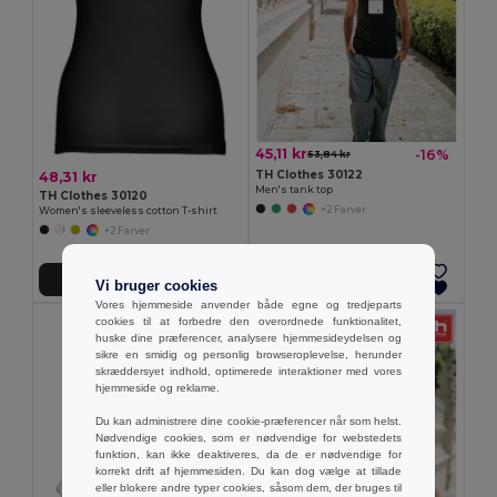
45,11 kr
-16%
53,84 kr
TH Clothes 30122
48,31 kr
Men's tank top
TH Clothes 30120
+2 Farver
Women's sleeveless cotton T-shirt
+2 Farver
Tilføj Til Kurv
Tilføj Til Kurv
Vi bruger cookies
Vores hjemmeside anvender både egne og tredjeparts
cookies til at forbedre den overordnede funktionalitet,
huske dine præferencer, analysere hjemmesideydelsen og
sikre en smidig og personlig browseroplevelse, herunder
skræddersyet indhold, optimerede interaktioner med vores
hjemmeside og reklame.
Du kan administrere dine cookie-præferencer når som helst.
Nødvendige cookies, som er nødvendige for webstedets
funktion, kan ikke deaktiveres, da de er nødvendige for
korrekt drift af hjemmesiden. Du kan dog vælge at tillade
eller blokere andre typer cookies, såsom dem, der bruges til