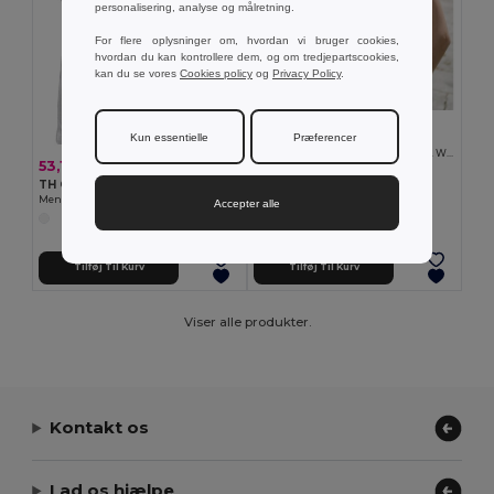
personalisering, analyse og målretning.
For flere oplysninger om, hvordan vi bruger cookies,
hvordan du kan kontrollere dem, og om tredjepartscookies,
kan du se vores
Cookies policy
og
Privacy Policy
.
38,27 kr
Kun essentielle
Præferencer
TH Clothes 30119
Women's sleeveless cotton T-shirt. White
53,11 kr
TH Clothes 30121
Men's split-sleeve cotton T-shirt with dropped armholes
Accepter alle
Tilføj Til Kurv
Tilføj Til Kurv
Viser alle produkter.
Kontakt os
Lad os hjælpe