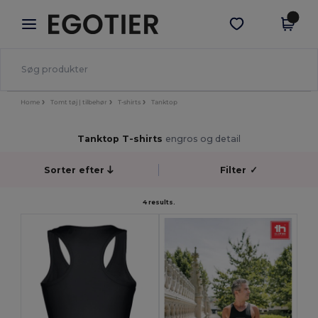
×
Egotier-app
Hent app
Bedre priser i appen!
Home
Tomt tøj | tilbehør
T-shirts
Tanktop
Tanktop T-shirts
engros og detail
Sorter efter
Filter
✓
4 results.