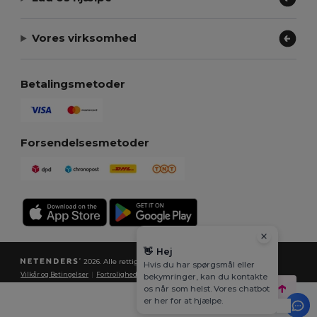
Vores virksomhed
Betalingsmetoder
Forsendelsesmetoder
👋
Hej
2026. Alle rettigheder forbeholdes
Hvis du har spørgsmål eller
Vilkår og Betingelser
|
Fortrolighedspolitik
|
Politik for cookies
|
Sitemap
bekymringer, kan du kontakte
os når som helst. Vores chatbot
er her for at hjælpe.