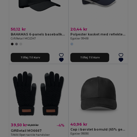
50,12 kr
20,44 kr
BAHAMAS 6-panels baseballkasket i bomuld
Polyester kasket med reflekterende elementer
GiftRetail MO2347
Egotier 99418
Tilføj Til Kurv
Tilføj Til Kurv
40,96 kr
39,50 kr
-4%
41,03 kr
Cap i børstet bomuld (65% genanvendt)
GiftRetail MO6667
Egotier 99090
TAKAI Rpet tactile handsker