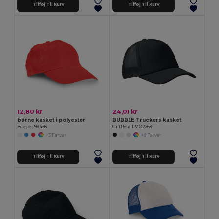
Tilføj Til Kurv
Tilføj Til Kurv
12,80 kr
24,01 kr
børne kasket i polyester
BUBBLE Truckers kasket
Egotier 99456
GiftRetail MO2269
+3 Farver
+8 Farver
Tilføj Til Kurv
Tilføj Til Kurv