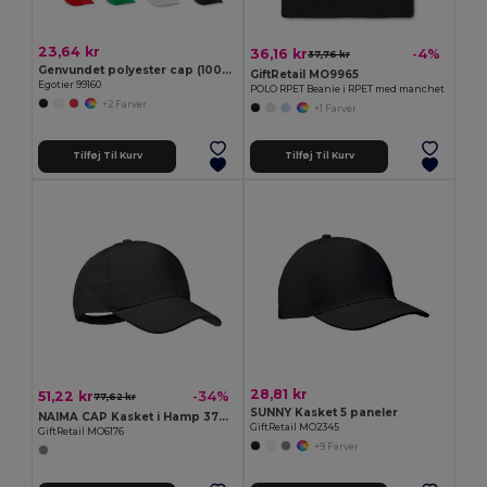
23,64 kr
36,16 kr
-4%
37,76 kr
Genvundet polyester cap (100% rPET)
GiftRetail MO9965
Egotier 99160
POLO RPET Beanie i RPET med manchet
+2 Farver
+1 Farver
Tilføj Til Kurv
Tilføj Til Kurv
28,81 kr
51,22 kr
-34%
77,62 kr
SUNNY Kasket 5 paneler
NAIMA CAP Kasket i Hamp 370 gr/m²
GiftRetail MO2345
GiftRetail MO6176
+9 Farver