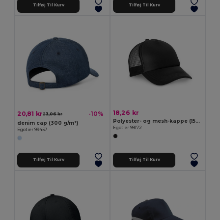
Tilføj Til Kurv
Tilføj Til Kurv
18,26 kr
20,81 kr
-10%
23,06 kr
Polyester- og mesh-kappe (150 g/m²)
denim cap (300 g/m²)
Egotier 99172
Egotier 99457
Tilføj Til Kurv
Tilføj Til Kurv