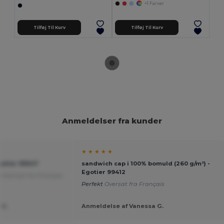
+1 Farver
Tilføj Til Kurv
Tilføj Til Kurv
Anmeldelser fra kunder
★ ★ ★ ★ ★
gotier 99547
sandwich cap i 100% bomuld (260 g/m²) -
Egotier 99412
e
Oversat fra Français
Perfekt
Oversat fra Français
 U.
Anmeldelse af Vanessa G.