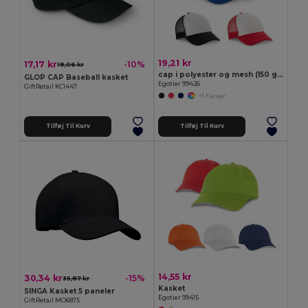
19,21 kr
17,17 kr
-10%
19,06 kr
cap i polyester og mesh (150 g/m²)
GLOP CAP Baseball kasket
Egotier 99426
GiftRetail KC1447
+1 Farver
Tilføj Til Kurv
Tilføj Til Kurv
14,55 kr
30,34 kr
-15%
35,87 kr
Kasket
SINGA Kasket 5 paneler
Egotier 99415
GiftRetail MO6875