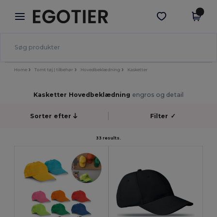
×
Egotier-app
Hent app
Bedre priser i appen!
Home
Tomt tøj | tilbehør
Hovedbeklædning
Kasketter
Kasketter Hovedbeklædning
engros og detail
Sorter efter
Filter
✓
33 results.