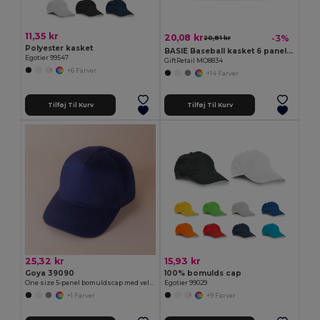
11,35 kr
20,08 kr
-3%
20,81 kr
Polyester kasket
BASIE Baseball kasket 6 paneler
Egotier 99547
GiftRetail MO8834
+6 Farver
+14 Farver
Tilføj Til Kurv
Tilføj Til Kurv
25,32 kr
15,93 kr
Goya 39090
100% bomulds cap
One size 5-panel bomuldscap med velcro FIRST-CLASS
Egotier 99029
+1 Farver
+9 Farver