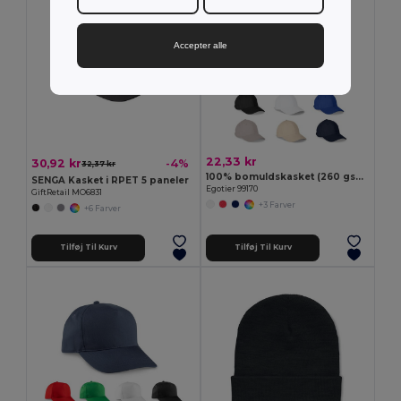
Accepter alle
22,33 kr
30,92 kr
-4%
32,37 kr
100% bomuldskasket (260 gsm) med 6 paneler
SENGA Kasket i RPET 5 paneler
Egotier 99170
GiftRetail MO6831
+3 Farver
+6 Farver
Tilføj Til Kurv
Tilføj Til Kurv