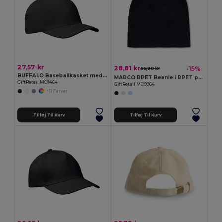
27,57 kr
28,81 kr
-15%
33,90 kr
BUFFALO Baseballkasket med 6 paneler
MARCO RPET Beanie i RPET polyester
GiftRetail MO1464
GiftRetail MO9964
+11 Farver
Tilføj Til Kurv
Tilføj Til Kurv