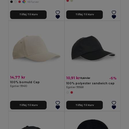
+8 Farver
Tilføj Til Kurv
Tilføj Til Kurv
14,77 kr
10,91 kr
-6%
11,64 kr
100% bomuld Cap
100% polyester sandwich cap
Egotier 99410
Egotier 99568
Tilføj Til Kurv
Tilføj Til Kurv