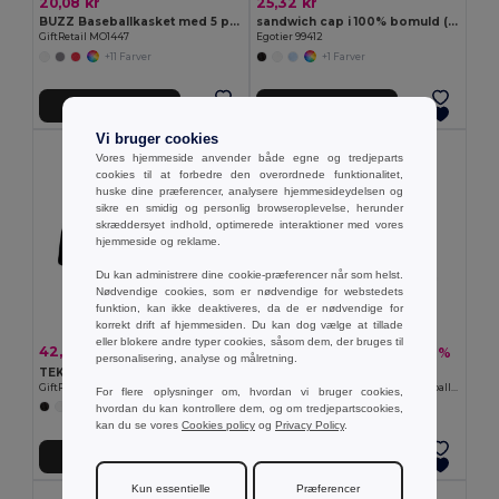
20,08 kr
25,32 kr
BUZZ Baseballkasket med 5 paneler
sandwich cap i 100% bomuld (260 g/m²)
GiftRetail MO1447
Egotier 99412
+11 Farver
+1 Farver
Tilføj Til Kurv
Tilføj Til Kurv
Vi bruger cookies
Organic Cotton
Vores hjemmeside anvender både egne og tredjeparts
cookies til at forbedre den overordnede funktionalitet,
huske dine præferencer, analysere hjemmesideydelsen og
sikre en smidig og personlig browseroplevelse, herunder
skræddersyet indhold, optimerede interaktioner med vores
hjemmeside og reklame.
Du kan administrere dine cookie-præferencer når som helst.
Nødvendige cookies, som er nødvendige for webstedets
funktion, kan ikke deaktiveres, da de er nødvendige for
korrekt drift af hjemmesiden. Du kan dog vælge at tillade
eller blokere andre typer cookies, såsom dem, der bruges til
42,20 kr
45,76 kr
-20%
-6%
52,82 kr
48,52 kr
personalisering, analyse og målretning.
TEKAPO Baseball kasket 6 paneler
GiftRetail MO6432
GiftRetail MO9643
BICCA CAP Økologisk bomuld baseball cap
For flere oplysninger om, hvordan vi bruger cookies,
hvordan du kan kontrollere dem, og om tredjepartscookies,
+9 Farver
+4 Farver
kan du se vores
Cookies policy
og
Privacy Policy
.
Tilføj Til Kurv
Tilføj Til Kurv
Kun essentielle
Præferencer