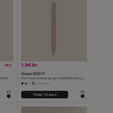
1,96 kr
-18%
Goya 50017
UNGLE
Pen med kartonkrop og hvedefiberdele LUND
+2 Farver
Tilføj Til Kurv