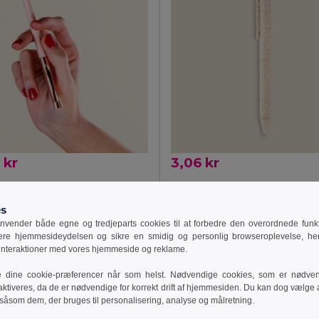
 kr
3,06 kr
39557
Goya 39016
Aluminiumspen med lakeret krop og metalfarver RICH
Hvedefiber og PP Pen ARCTIC
es
+1 Farver
vender både egne og tredjeparts cookies til at forbedre den overordnede funkti
sere hjemmesideydelsen og sikre en smidig og personlig browseroplevelse, he
ilføj Til Kurv
Tilføj Til Kurv
 interaktioner med vores hjemmeside og reklame.
e dine cookie-præferencer når som helst. Nødvendige cookies, som er nødven
aktiveres, da de er nødvendige for korrekt drift af hjemmesiden. Du kan dog vælge at
 såsom dem, der bruges til personalisering, analyse og målretning.