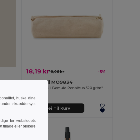
18,19 kr
19,06 kr
-5%
GiftRetail MO9834
NATU POUCH Bomuld Penalhus 320 gr/m²
onalitet, huske dine
runder skræddersyet
Tilføj Til Kurv
dige for webstedets
 tillade eller blokere