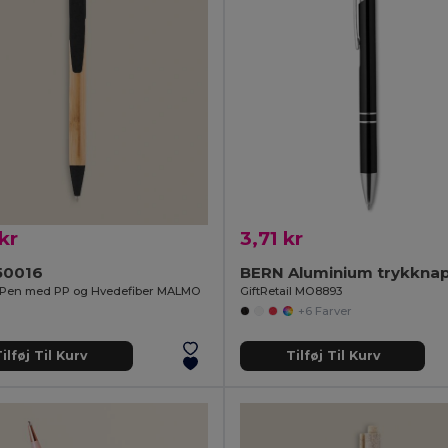
kr
3,71 kr
50016
Pen med PP og Hvedefiber MALMO
GiftRetail MO8893
+6 Farver
ilføj Til Kurv
Tilføj Til Kurv