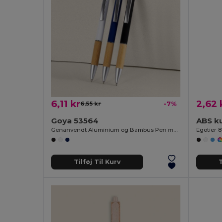
6,11 kr
2,62 
6,55 kr
-7%
Goya 53564
ABS k
Genanvendt Aluminium og Bambus Pen med Blæk ANDIKA
Egotier 8
Tilføj Til Kurv
T