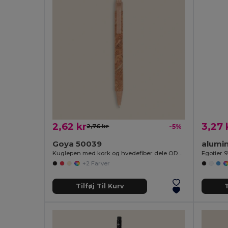
2,62 kr
3,27 
2,76 kr
-5%
Goya 50039
alumi
Kuglepen med kork og hvedefiber dele ODEN
Egotier 9
+2 Farver
Tilføj Til Kurv
T