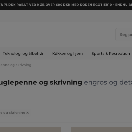
 FÅ 75 DKK RABAT VED KØB OVER 600 DKK MED KODEN EGOTIER10 – ENDNU BE
Teknologi og tilbehør
Køkken og hjem
Sports & Recreation
enne og skrivning
uglepenne og skrivning
engros og deta
e og skrivning