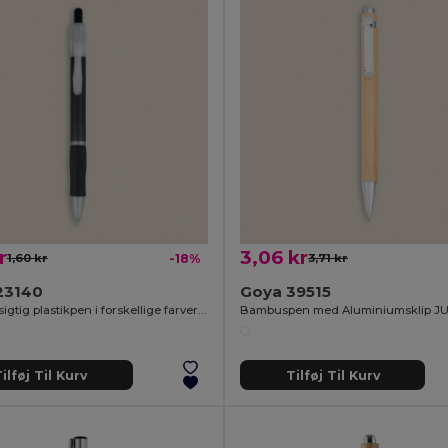
r
3,06 kr
1,60 kr
-18%
3,71 kr
23140
Goya 39515
Gennemsigtig plastikpen i forskellige farver TRANSLUCENT
Bambuspen med Aluminiumsklip J
ilføj Til Kurv
Tilføj Til Kurv