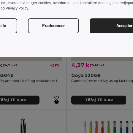
r om, hvordan vi bruger cookies, hvordan du kan kontrollere dem, og om tredjepa
og
Privacy Policy
.
elle
Præferencer
Accepter 
kr
4,37 kr
4,95 kr
-21%
5,60 kr
53046
Goya 52068
Bambus Blyant med Grafit og Viskelæder INFINITE
Bambus Pen med Stylus og Metalcl
ilføj Til Kurv
Tilføj Til Kurv