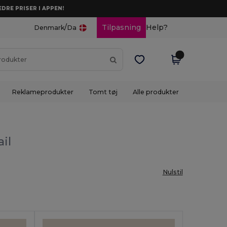
DRE PRISER I APPEN!
/
Tilpasning
Help?
Denmark
Da
Reklameprodukter
Tomt tøj
Alle produkter
il
Nulstil