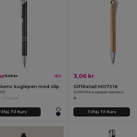
kr
3,06 kr
3,49 kr
-6%
niums kuglepen med clip
GiftRetail MO7318
1311
SUMATRA kuglepen bambus
+11 Farver
ilføj Til Kurv
Tilføj Til Kurv