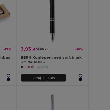
3,93 kr
-17%
4,66 kr
-16%
ambus
BERN Kuglepen med sort blæk
GiftRetail KC8893
+6 Farver
Tilføj Til Kurv