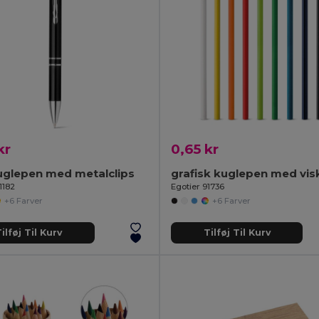
kr
0,65 kr
uglepen med metalclips
1182
Egotier 91736
+6 Farver
+6 Farver
ilføj Til Kurv
Tilføj Til Kurv