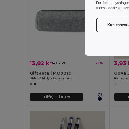
For flere oplysninge
vores
Cookies policy
Kun essenti
13,82 kr
3,93 
14,62 kr
-5%
GiftRetail MO9819
Goya 
PENLO filt lynlåspenalhus
Tilføj Til Kurv
T