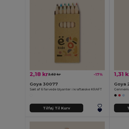
2,18 kr
1,31 k
2,62 kr
-17%
Goya 30077
Goya 
Sæt af 6 farvede blyanter i kraftæske KRAFT
Tilføj Til Kurv
T