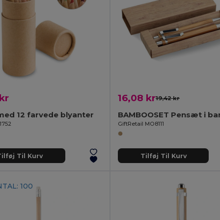
kr
16,08 kr
19,42 kr
ed 12 farvede blyanter
BAMBOOSET Pensæt i b
1752
GiftRetail MO8111
ilføj Til Kurv
Tilføj Til Kurv
TAL: 100