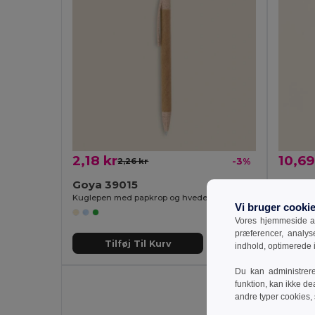
2,18 kr
10,69
2,26 kr
-3%
Goya 39015
Goya 
Kuglepen med papkrop og hvedefiber-PP ender HILL
Vi bruger cooki
Vores hjemmeside an
præferencer, analy
Tilføj Til Kurv
T
indhold, optimerede
Du kan administrer
funktion, kan ikke de
andre typer cookies,