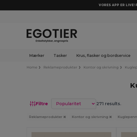
VORES APP ER LIVE!
Mærker
Tasker
Krus, flasker og bordservice
Home
Reklameprodukter
Kontor og skrivning
Kuglep
K
Sorter efter
Filtre
271 results.
Reklameprodukter
Kontor og skrivning
Kuglepenn