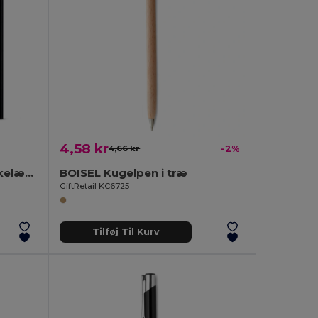
4,58 kr
4,66 kr
-2%
grafisk kuglepen med viskelæder
BOISEL Kugelpen i træ
GiftRetail KC6725
Tilføj Til Kurv