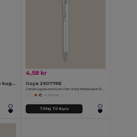
4,58 kr
BERN Aluminium trykknap kuglepen
Goya 29077RE
Genbrugsaluminium Pen med Metalliske Ringe STRIPE
+1 Farver
Tilføj Til Kurv