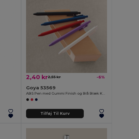
2,40 kr
2,55 kr
-6%
Goya 53569
ABS Pen med Gummi Finish og Blå Blæk KATOA
Tilføj Til Kurv