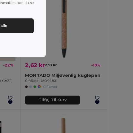
rtscookies, kan du se
alle
2,62 kr
-22%
2,91 kr
-10%
MONTADO Miljøvenlig kuglepen
ip GAZE
GiftRetail MO9480
+1 Farver
Tilføj Til Kurv