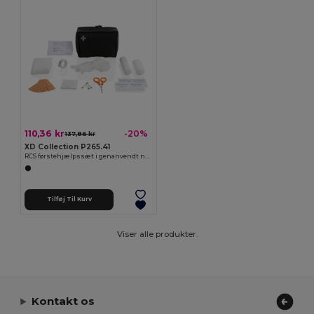
110,36 kr
-20%
137,86 kr
XD Collection P265.41
RCS førstehjælpssæt i genanvendt nubuck PU etui
Tilføj Til Kurv
Viser alle produkter.
Kontakt os