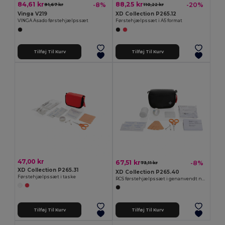
84,61 kr
88,25 kr
-8%
-20%
91,67 kr
110,22 kr
Vinga V219
XD Collection P265.12
VINGA Asado førstehjælpssæt
Førstehjælpssæt i A5 format
Tilføj Til Kurv
Tilføj Til Kurv
47,00 kr
67,51 kr
-8%
73,11 kr
XD Collection P265.31
XD Collection P265.40
Førstehjælpssæt i taske
RCS førstehjælpssæt i genanvendt nubuck PU etui
Tilføj Til Kurv
Tilføj Til Kurv