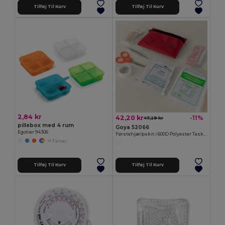
Tilføj Til Kurv
Tilføj Til Kurv
2,84 kr
42,20 kr
-11%
47,29 kr
pillebox med 4 rum
Goya 52066
Egotier 94306
Førstehjælpskit i 600D Polyester Taske SOS
+1 Farver
Tilføj Til Kurv
Tilføj Til Kurv