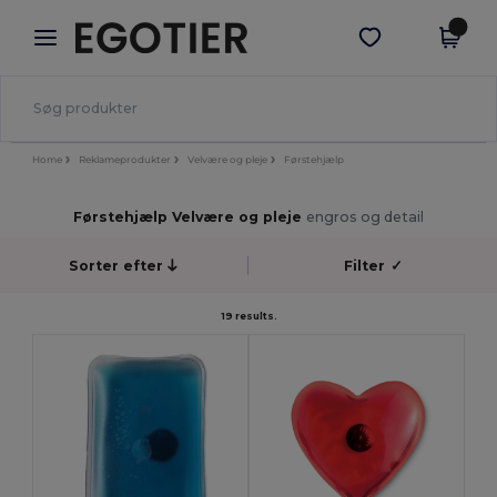
×
Egotier-app
Hent app
Bedre priser i appen!
Home
Reklameprodukter
Velvære og pleje
Førstehjælp
Førstehjælp Velvære og pleje
engros og detail
Sorter efter
Filter
✓
19 results.