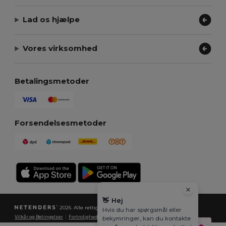
Lad os hjælpe
Vores virksomhed
Betalingsmetoder
Forsendelsesmetoder
👋
Hej
2026. Alle rettigheder forbeholdes
Hvis du har spørgsmål eller
Vilkår og Betingelser
|
Fortrolighedspolitik
|
Politik for cookies
|
Sitemap
bekymringer, kan du kontakte