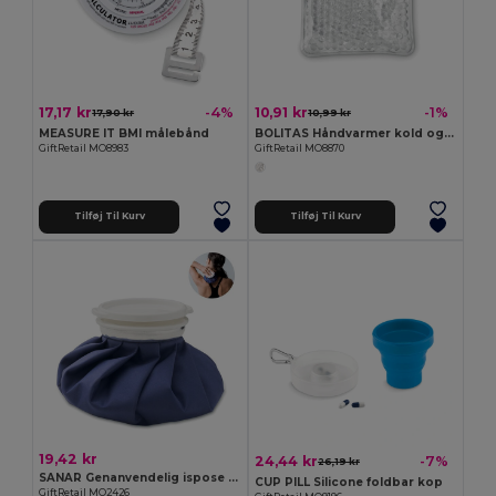
17,17 kr
10,91 kr
-4%
-1%
17,90 kr
10,99 kr
MEASURE IT BMI målebånd
BOLITAS Håndvarmer kold og varm
GiftRetail MO8983
GiftRetail MO8870
Tilføj Til Kurv
Tilføj Til Kurv
19,42 kr
24,44 kr
-7%
26,19 kr
SANAR Genanvendelig ispose af polyester
CUP PILL Silicone foldbar kop
GiftRetail MO2426