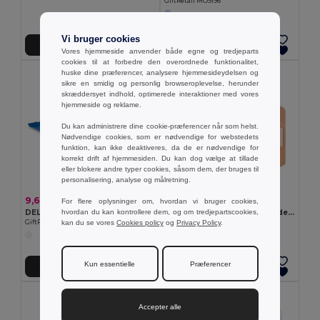
GiftRetail MO9196
Vi bruger cookies
Tilføj Til Kurv
Tilføj Til Kurv
Vores hjemmeside anvender både egne og tredjeparts
cookies til at forbedre den overordnede funktionalitet,
huske dine præferencer, analysere hjemmesideydelsen og
sikre en smidig og personlig browseroplevelse, herunder
skræddersyet indhold, optimerede interaktioner med vores
hjemmeside og reklame.
Du kan administrere dine cookie-præferencer når som helst.
Nødvendige cookies, som er nødvendige for webstedets
funktion, kan ikke deaktiveres, da de er nødvendige for
korrekt drift af hjemmesiden. Du kan dog vælge at tillade
eller blokere andre typer cookies, såsom dem, der bruges til
personalisering, analyse og målretning.
9,60 kr
6,77 kr
For flere oplysninger om, hvordan vi bruger cookies,
hvordan du kan kontrollere dem, og om tredjepartscookies,
DELLEA Vådservietter
OUCH 15 stykker selvklæbende bandager
kan du se vores
Cookies policy
og
Privacy Policy
.
GiftRetail MO3863
GiftRetail MO2447
Kun essentielle
Præferencer
Tilføj Til Kurv
Tilføj Til Kurv
Accepter alle