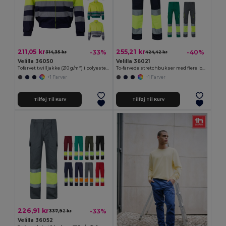
211,05 kr
255,21 kr
-33%
-40%
314,35 kr
424,42 kr
Velilla 36050
Velilla 36021
Tofarvet twilljakke (210 g/m²) i polyester (80 %) og bomuld (20 %)
To-farvede stretchbukser med flere lommer (240 g/m²) i bomuld (46 %), EME (38 %) og polyester (16 %)
+1 Farver
+1 Farver
Tilføj Til Kurv
Tilføj Til Kurv
226,91 kr
-33%
337,92 kr
Velilla 36052