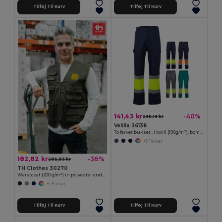
Tilføj Til Kurv
Tilføj Til Kurv
141,43 kr
-40%
235,13 kr
Velilla 36138
To farvet bukser , i twill (190g/m²), bomuld (20%) og polyester (80%)
+1 Farver
182,82 kr
-36%
285,83 kr
TH Clothes 30270
Waistcoat (200 g/m²) in polyester and cotton
+1 Farver
Tilføj Til Kurv
Tilføj Til Kurv