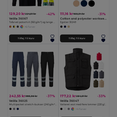
129,20 kr
111,16 kr
-42%
-31%
224,51 kr
160,34 kr
Velilla 36067
Cotton and polyester workwear jacket
Tofarvet poloshirt (160 g/m²) og lange ærmer, i polyester (100 %)
Egotier 30249
+6 Farver
Tilføj Til Kurv
Tilføj Til Kurv
242,55 kr
177,22 kr
-37%
-33%
385,36 kr
264,01 kr
Velilla 36025
Velilla 36047
Multipocket stretch-bukser (240 g/m²) i bomuld (46 %), EME (38 %) og polyester (16 %)
Vatteret vest med flere lommer (220 g/m²), i polyester (100 %)
+4 Farver