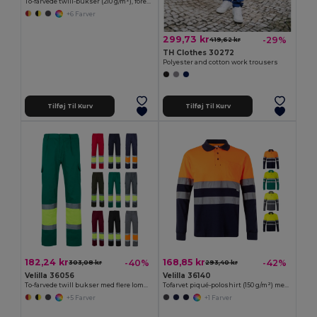
To-farvede twill-bukser (210 g/m²), forede, multilommer, i bomuld (20 %) og polyester (80 %)
+6 Farver
299,73 kr
-29%
419,62 kr
TH Clothes 30272
Polyester and cotton work trousers
Tilføj Til Kurv
Tilføj Til Kurv
182,24 kr
168,85 kr
-40%
-42%
303,08 kr
293,40 kr
Velilla 36056
Velilla 36140
To-farvede twill bukser med flere lommer (210 g/m²) i bomuld (20 %), og polyester (80 %)
Tofarvet piqué-poloshirt (150 g/m²) med lange ærmer, i bomuld (55 %) og polyester (45 %)
+5 Farver
+1 Farver