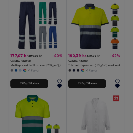
177,07 kr
190,39 kr
-40%
-42%
294,56 kr
330,72 kr
Velilla 36058
Velilla 36100
Multi-pocket twill bukser (200g/m²), i Bomuld (35%) og polyester (65%)
Tofarvet piqué-polo (150 g/m²) med korte ærmer, i bomuld (55 %) og polyester (45 %)
+1 Farver
+1 Farver
Tilføj Til Kurv
Tilføj Til Kurv