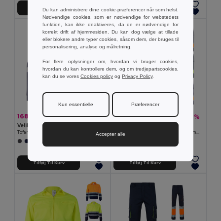
Tilføj Til Kurv
Tilføj Til Kurv
Du kan administrere dine cookie-præferencer når som helst.
Nødvendige cookies, som er nødvendige for webstedets
funktion, kan ikke deaktiveres, da de er nødvendige for
korrekt drift af hjemmesiden. Du kan dog vælge at tillade
eller blokere andre typer cookies, såsom dem, der bruges til
personalisering, analyse og målretning.
For flere oplysninger om, hvordan vi bruger cookies,
hvordan du kan kontrollere dem, og om tredjepartscookies,
kan du se vores
Cookies policy
og
Privacy Policy
.
Kun essentielle
Præferencer
168,85 kr
182,24 kr
-42%
-37%
293,40 kr
289,55 kr
Velilla 36139
Velilla 36054
Tofarvet piqué-poloshirt (150 g/m²) med lange ærmer, i bomuld (55 %) og polyester (45 %)
To-farvede twill bukser med flere lommer (210 g/m²) i bomuld (20 %), og polyester (80 %)
Accepter alle
+1 Farver
+6 Farver
Tilføj Til Kurv
Tilføj Til Kurv