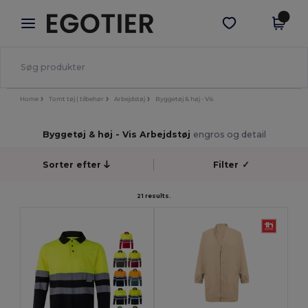
×
Egotier-app
Hent app
Bedre priser i appen!
Home
Tomt tøj | tilbehør
Arbejdstøj
Byggetøj & høj - Vis
Byggetøj & høj - Vis Arbejdstøj
engros og detail
Sorter efter
Filter
✓
21 results.