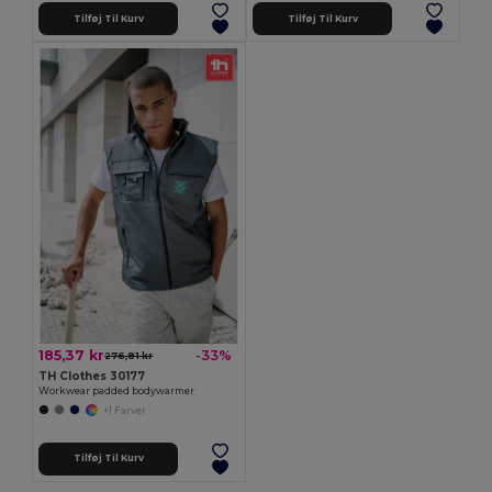
Tilføj Til Kurv
Tilføj Til Kurv
185,37 kr
-33%
276,81 kr
TH Clothes 30177
Workwear padded bodywarmer
+1 Farver
Tilføj Til Kurv