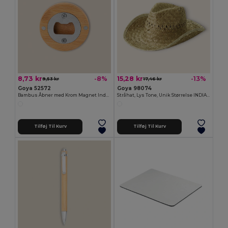
8,73 kr
15,28 kr
-8%
-13%
9,53 kr
17,46 kr
Goya 52572
Goya 98074
Bambus Åbner med Krom Magnet Indre ZUG
Stråhat, Lys Tone, Unik Størrelse INDIANA
Tilføj Til Kurv
Tilføj Til Kurv