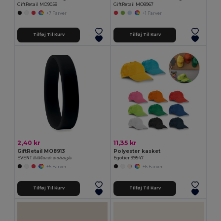
GiftRetail MO9058
GiftRetail MO8967
+7 Farver
+1 Farver
Tilføj Til Kurv
Tilføj Til Kurv
2,40 kr
11,35 kr
GiftRetail MO8913
Polyester kasket
EVENT சிலிகோன் கைக்கழல்
Egotier 99547
+5 Farver
+6 Farver
Tilføj Til Kurv
Tilføj Til Kurv