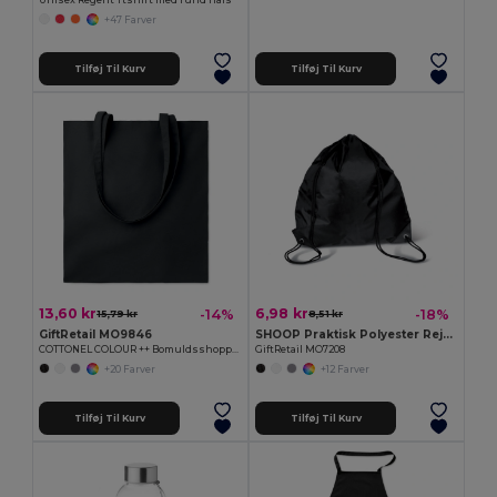
Unisex Regent Ttshirt med rund hals
+47 Farver
Tilføj Til Kurv
Tilføj Til Kurv
13,60 kr
6,98 kr
-14%
-18%
15,79 kr
8,51 kr
GiftRetail MO9846
SHOOP Praktisk Polyester Rejsepose 36x40CM
COTTONEL COLOUR ++ Bomuldsshoppingtaske 180gr/m2
GiftRetail MO7208
+20 Farver
+12 Farver
Tilføj Til Kurv
Tilføj Til Kurv