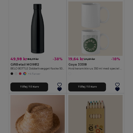
49,98 kr
19,64 kr
-38%
-18%
80,17 kr
24,01 kr
GiftRetail MO9812
Goya 33518
BELO BOTTLE Dobbeltvægget flaske 500ml
Hvid keramikkrus 350 ml med speciel finish SUBLIMATION
+4 Farver
Tilføj Til Kurv
Tilføj Til Kurv