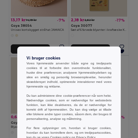
13,17 kr
2,18 kr
-7%
-17%
14,19 kr
2,62 kr
Goya 38054
Goya 30077
Unisex kortskygget stråhat JAMAICA
Sæt af 6 farvede blyanter i kraftæske KRAFT
Tilføj Til Kurv
Tilføj Til Kurv
Vi bruger cookies
Vores hjemmeside anvender både egne og tredjeparts
cookies til at forbedre den overordnede funktionalitet,
huske dine præferencer, analysere hjemmesideydelsen og
sikre en smidig og personlig browseroplevelse, herunder
skræddersyet indhold, optimerede interaktioner med vores
hjemmeside og reklame.
Du kan administrere dine cookie-præferencer når som helst.
Nødvendige cookies, som er nødvendige for webstedets
funktion, kan ikke deaktiveres, da de er nødvendige for
korrekt drift af hjemmesiden. Du kan dog vælge at tillade
eller blokere andre typer cookies, såsom dem, der bruges til
0,65 kr
2,18 kr
-18%
-33%
0,80 kr
3,27 kr
personalisering, analyse og målretning.
Goya 50555
GiftRetail MO6508
Blyant i træ med antibakteriel finish SURGEON
SUORA RPET filt nøglering
For flere oplysninger om, hvordan vi bruger cookies,
hvordan du kan kontrollere dem, og om tredjepartscookies,
+1 Farver
kan du se vores
Cookies policy
og
Privacy Policy
.