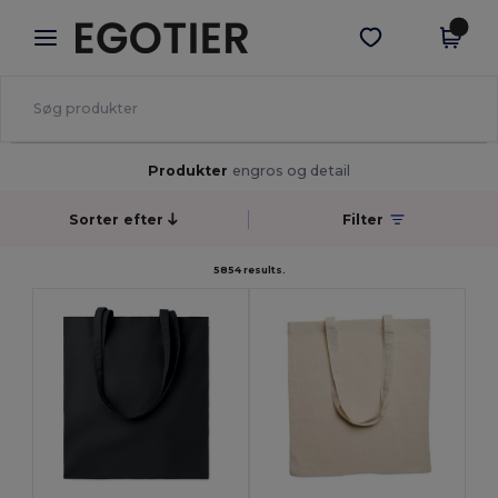
×
Egotier-app
Hent app
Bedre priser i appen!
Produkter
engros og detail
Sorter efter
Filter
5854 results.