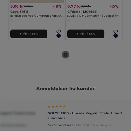
3,06 kr
6,77 kr
-18%
-15%
3,71 kr
7,93 kr
Goya 39515
GiftRetail MO9833
Bambuspen med Aluminiumsklip JUNGLE
SULIMPAD Musemåtte til sublimation
Tilføj Til Kurv
Tilføj Til Kurv
Anmeldelser fra kunder
★ ★ ★ ★ ★
 Regent Ttshirt med
SOL'S 11380 - Unisex Regent Ttshirt med
rund hals
ed beskrivelsen
Gode produkter
Oversat fra Français