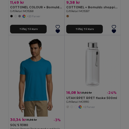
11,49 kr
9,38 kr
COTTONEL COLOUR + Bomulds shopping taske 140gr
COTTONEL + Bomulds shopping taske 140gr
GiftRetail MO9268
GiftRetail MO9267
+20 Farver
Tilføj Til Kurv
Tilføj Til Kurv
16,08 kr
-24%
21,02 kr
UTAH RPET RPET flaske 500ml
GiftRetail MO9910
+2 Farver
30,34 kr
-3%
31,36 kr
SOL'S 11380