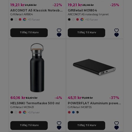
19,21 kr
19,21 kr
-22%
-25%
24,66 kr
25,46 kr
ARCONOT A5 Klassisk Notesbog med Elastik
GiftRetail MO1804
GiftRetail AR1804
ARCONOT A5 notesbog linjeret
+11 Farver
+10 Farver
Tilføj Til Kurv
Tilføj Til Kurv
60,16 kr
45,11 kr
-4%
-37%
62,64 kr
71,08 kr
HELSINKI Termoflaske 500 ml
POWERFLAT Aluminium powerbank 4000 mAh
GiftRetail MO9431
GiftRetail MO8735
+5 Farver
Tilføj Til Kurv
Tilføj Til Kurv