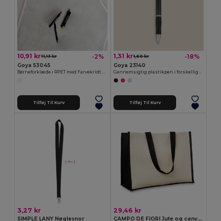
10,91 kr
1,31 kr
-2%
-18%
11,13 kr
1,60 kr
Goya 53045
Goya 23140
Børneforklæde i RPET med Farvekridt Set COOKER
Gennemsigtig plastikpen i forskellige farver TRANSLUCENT
Tilføj Til Kurv
Tilføj Til Kurv
3,27 kr
29,46 kr
SIMPLE LANY Nøglesnor
CAMPO DE FIORI Jute og canvas shopping taske