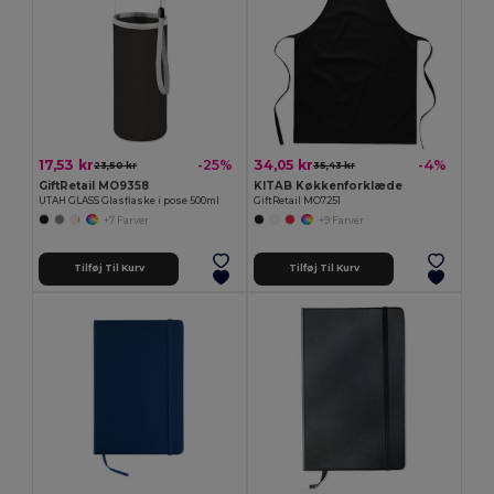
17,53 kr
34,05 kr
-25%
-4%
23,50 kr
35,43 kr
GiftRetail MO9358
KITAB Køkkenforklæde
UTAH GLASS Glasflaske i pose 500ml
GiftRetail MO7251
+7 Farver
+9 Farver
Tilføj Til Kurv
Tilføj Til Kurv