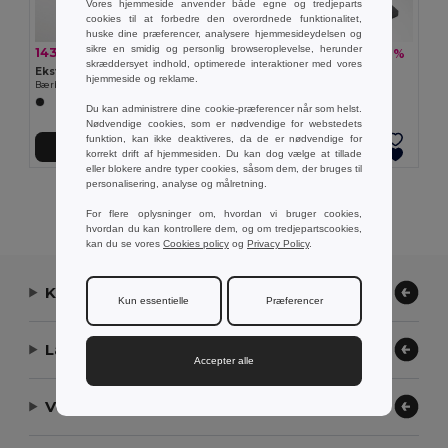
Vores hjemmeside anvender både egne og tredjeparts
cookies til at forbedre den overordnede funktionalitet,
huske dine præferencer, analysere hjemmesideydelsen og
sikre en smidig og personlig browseroplevelse, herunder
143,17 kr
254,55 kr
-34%
-37%
217,89 kr
401,07 kr
skræddersyet indhold, optimerede interaktioner med vores
Ekston 97258
Ekston 97960
hjemmeside og reklame.
Bærbar højttaler med mikrofon gjalde
Speaker 4 i 1 i ABS , PP og Stof
Du kan administrere dine cookie-præferencer når som helst.
Nødvendige cookies, som er nødvendige for webstedets
funktion, kan ikke deaktiveres, da de er nødvendige for
Tilføj Til Kurv
Tilføj Til Kurv
korrekt drift af hjemmesiden. Du kan dog vælge at tillade
eller blokere andre typer cookies, såsom dem, der bruges til
personalisering, analyse og målretning.
Viser alle produkter.
For flere oplysninger om, hvordan vi bruger cookies,
hvordan du kan kontrollere dem, og om tredjepartscookies,
kan du se vores
Cookies policy
og
Privacy Policy
.
Kontakt os
Kun essentielle
Præferencer
Lad os hjælpe
Accepter alle
Vores virksomhed