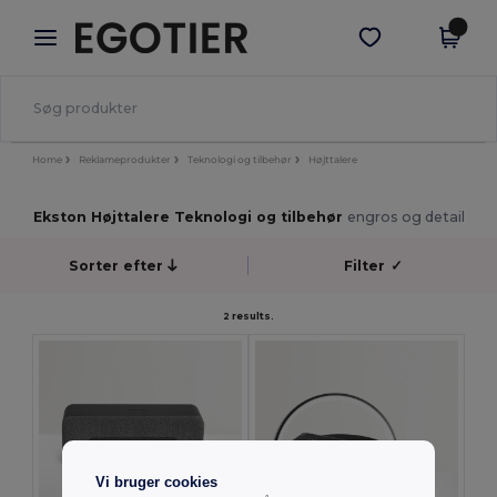
×
Egotier-app
Hent app
Bedre priser i appen!
Home
Reklameprodukter
Teknologi og tilbehør
Højttalere
Ekston Højttalere Teknologi og tilbehør
engros og detail
Sorter efter
Filter
✓
2 results.
Vi bruger cookies