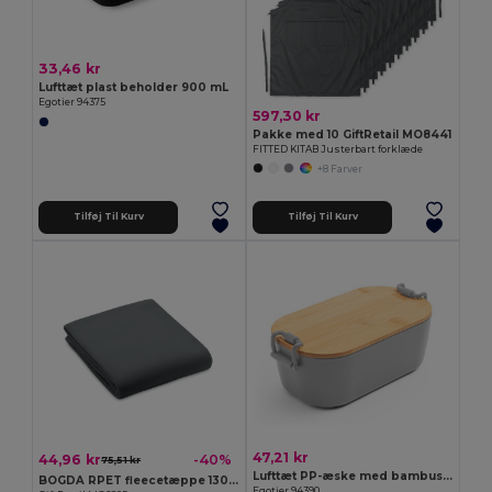
33,46 kr
Lufttæt plast beholder 900 mL
Egotier 94375
597,30 kr
Pakke med 10 GiftRetail MO8441
FITTED KITAB Justerbart forklæde
+8 Farver
Tilføj Til Kurv
Tilføj Til Kurv
47,21 kr
44,96 kr
-40%
75,51 kr
Lufttæt PP-æske med bambuslåg
BOGDA RPET fleecetæppe 130gr/m²
Egotier 94390