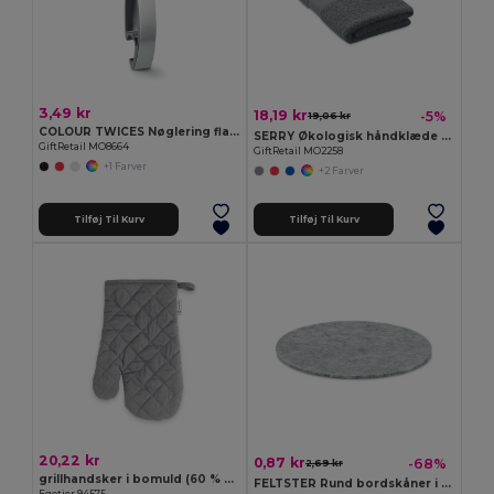
3,49 kr
18,19 kr
-5%
19,06 kr
COLOUR TWICES Nøglering flaskeåbner
SERRY Økologisk håndklæde 50x30 cm
GiftRetail MO8664
GiftRetail MO2258
+1 Farver
+2 Farver
Tilføj Til Kurv
Tilføj Til Kurv
20,22 kr
0,87 kr
-68%
2,69 kr
grillhandsker i bomuld (60 % genbrugs)
FELTSTER Rund bordskåner i RPET-filt