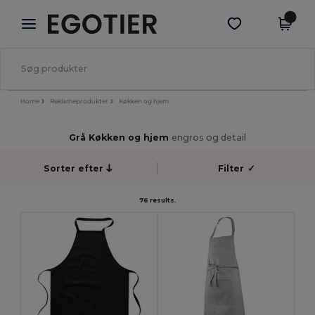
×
Egotier-app
Hent app
Bedre priser i appen!
Home
Reklameprodukter
Køkken og hjem
Grå Køkken og hjem
engros og detail
Sorter efter
Filter
✓
76 results.