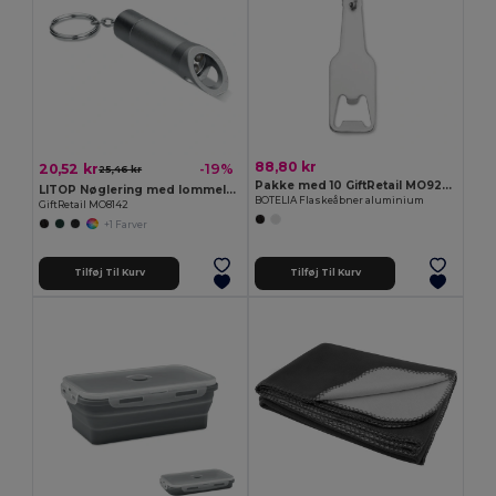
88,80 kr
20,52 kr
-19%
25,46 kr
Pakke med 10 GiftRetail MO9247
LITOP Nøglering med lommelygte
BOTELIA Flaskeåbner aluminium
GiftRetail MO8142
+1 Farver
Tilføj Til Kurv
Tilføj Til Kurv