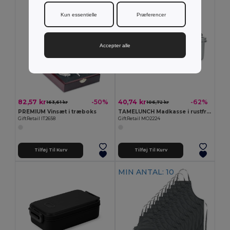
Kun essentielle
Præferencer
Accepter alle
82,57 kr
40,74 kr
-50%
-62%
163,61 kr
106,72 kr
PREMIUM Vinsæt i træboks
TAMELUNCH Madkasse i rustfrit stål
GiftRetail IT2658
GiftRetail MO2224
Tilføj Til Kurv
Tilføj Til Kurv
MIN ANTAL: 10