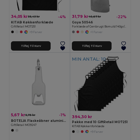
34,05 kr
31,79 kr
-4%
-22%
35,43 kr
40,67 kr
KITAB Køkkenforklæde
Goya 50546
GiftRetail MO7251
Forklæde af Genbrugt Bomuld 140gr/m2 WATERFALL
+9 Farver
+1 Farver
Tilføj Til Kurv
Tilføj Til Kurv
MIN ANTAL: 10
5,67 kr
-1%
5,75 kr
394,30 kr
BOTELIA Flaskeåbner aluminium
Pakke med 10 GiftRetail MO7251
GiftRetail MO9247
KITAB Køkkenforklæde
+9 Farver