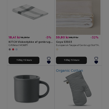
18,41 kr
59,80 kr
-5%
-32%
19,28 kr
88,17 kr
KITCH Viskestykke af genbrugsstof
Goya 53503
GiftRetail MO6871
Europæisk Tæppe af Genbrugt Stof TAMAITI
Tilføj Til Kurv
Tilføj Til Kurv
Organic Cotton