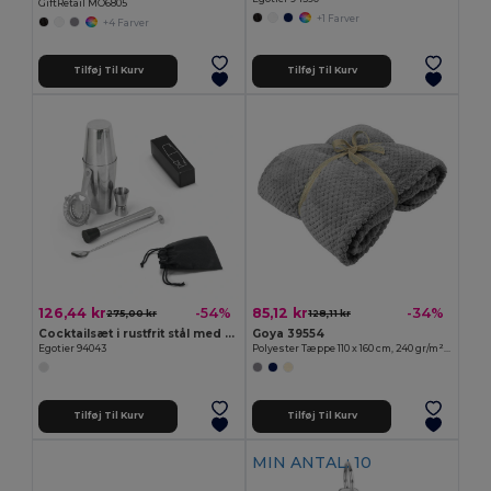
GiftRetail MO6805
+1 Farver
+4 Farver
Tilføj Til Kurv
Tilføj Til Kurv
126,44 kr
85,12 kr
-54%
-34%
275,00 kr
128,11 kr
Cocktailsæt i rustfrit stål med 6 dele
Goya 39554
Egotier 94043
Polyester Tæppe 110 x 160 cm, 240 gr/m² PINEAPPLE
Tilføj Til Kurv
Tilføj Til Kurv
MIN ANTAL: 10