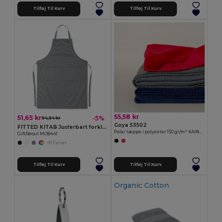
Tilføj Til Kurv
Tilføj Til Kurv
55,58 kr
51,65 kr
-5%
54,34 kr
Goya 53502
FITTED KITAB Justerbart forklæde
Polar tæppe i polyester 150 gr/m² KAINGA
GiftRetail MO8441
+8 Farver
Tilføj Til Kurv
Tilføj Til Kurv
Organic Cotton