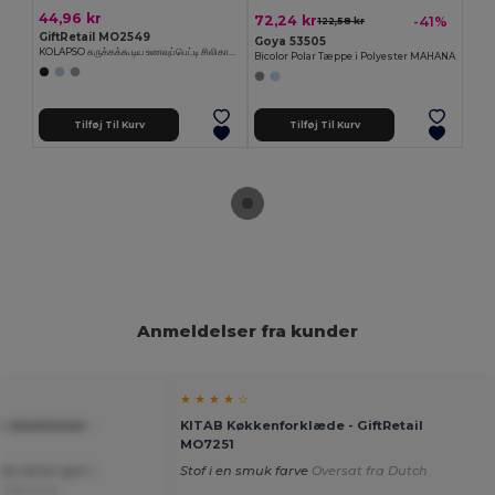
44,96 kr
72,24 kr
-41%
122,58 kr
GiftRetail MO2549
Goya 53505
KOLAPSO சுருக்கக்கூடிய உணவுப்பெட்டி சிலிகானில்
Bicolor Polar Tæppe i Polyester MAHANA
Tilføj Til Kurv
Tilføj Til Kurv
Anmeldelser fra kunder
★ ★ ★ ★ ☆
r aluminium -
KITAB Køkkenforklæde - GiftRetail
MO7251
ille dette igen i
Stof i en smuk farve
Oversat fra Dutch
a Deutsch