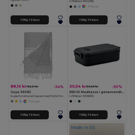
Egotier 94575
GiftRetail MO2356
+1 Farver
Tilføj Til Kurv
Tilføj Til Kurv
88,10 kr
30,34 kr
-34%
-50%
133,21 kr
60,53 kr
Goya 36082
INDUS Madkasse i genanvendt PP
Superfunktionelt pareo med frotté finish MAUI
GiftRetail MO6855
+1 Farver
Tilføj Til Kurv
Tilføj Til Kurv
Made in
ES