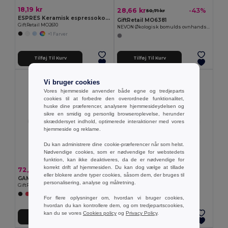
18,19 kr
28,66 kr
-43%
50,71 kr
ESPRES Keramisk espressokop 40 ml
GiftRetail MO6381
GiftRetail MO2610
NEVON Økologisk bomulds ovnhandske
+1 Farver
Tilføj Til Kurv
Tilføj Til Kurv
Vi bruger cookies
Vores hjemmeside anvender både egne og tredjeparts
cookies til at forbedre den overordnede funktionalitet,
huske dine præferencer, analysere hjemmesideydelsen og
sikre en smidig og personlig browseroplevelse, herunder
skræddersyet indhold, optimerede interaktioner med vores
hjemmeside og reklame.
Du kan administrere dine cookie-præferencer når som helst.
Nødvendige cookies, som er nødvendige for webstedets
funktion, kan ikke deaktiveres, da de er nødvendige for
korrekt drift af hjemmesiden. Du kan dog vælge at tillade
72,39 kr
8,95 kr
eller blokere andre typer cookies, såsom dem, der bruges til
GAMMA Forklæde i økologisk bomuld 240
POSA Rund bordskåner i PU
personalisering, analyse og målretning.
GiftRetail MO2249
GiftRetail MO2616
+6 Farver
+1 Farver
For flere oplysninger om, hvordan vi bruger cookies,
hvordan du kan kontrollere dem, og om tredjepartscookies,
kan du se vores
Cookies policy
og
Privacy Policy
.
Tilføj Til Kurv
Tilføj Til Kurv