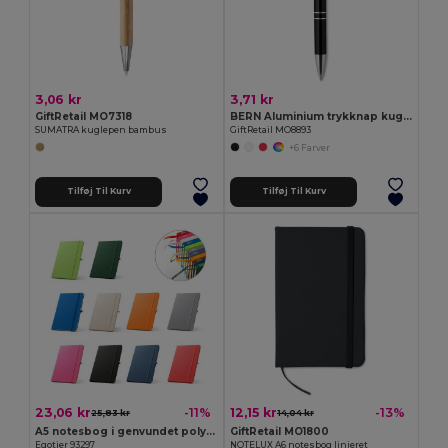
3,06 kr
3,71 kr
GiftRetail MO7318
BERN Aluminium trykknap kuglepen
SUMATRA kuglepen bambus
GiftRetail MO8893
+6 Farver
Tilføj Til Kurv
Tilføj Til Kurv
23,06 kr
12,15 kr
-11%
-13%
25,83 kr
14,04 kr
A5 notesbog i genvundet polyester (100% rPET) linjeret sider
GiftRetail MO1800
Egotier 93297
NOTELUX A6 notesbog linjeret