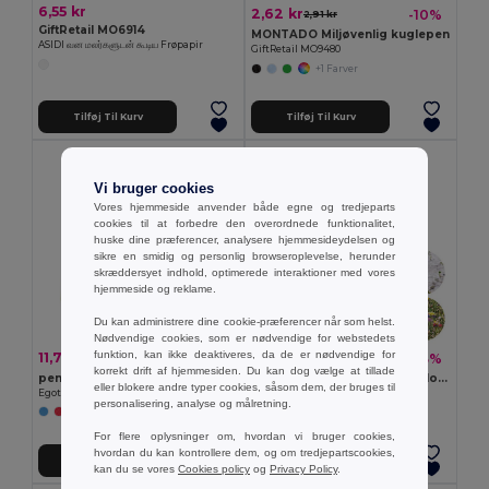
6,55 kr
2,62 kr
-10%
2,91 kr
GiftRetail MO6914
MONTADO Miljøvenlig kuglepen
ASIDI வன மலர்களுடன் கூடிய Frøpapir
GiftRetail MO9480
+1 Farver
Tilføj Til Kurv
Tilføj Til Kurv
Vi bruger cookies
Vores hjemmeside anvender både egne og tredjeparts
cookies til at forbedre den overordnede funktionalitet,
huske dine præferencer, analysere hjemmesideydelsen og
sikre en smidig og personlig browseroplevelse, herunder
skræddersyet indhold, optimerede interaktioner med vores
hjemmeside og reklame.
Du kan administrere dine cookie-præferencer når som helst.
Nødvendige cookies, som er nødvendige for webstedets
funktion, kan ikke deaktiveres, da de er nødvendige for
11,71 kr
2,84 kr
-5%
-3%
12,37 kr
2,91 kr
korrekt drift af hjemmesiden. Du kan dog vælge at tillade
penalhus i 600D
ASIDO Frøpapir med vilde blomster
eller blokere andre typer cookies, såsom dem, der bruges til
Egotier 93614
GiftRetail MO6916
personalisering, analyse og målretning.
+2 Farver
For flere oplysninger om, hvordan vi bruger cookies,
hvordan du kan kontrollere dem, og om tredjepartscookies,
Tilføj Til Kurv
Tilføj Til Kurv
kan du se vores
Cookies policy
og
Privacy Policy
.