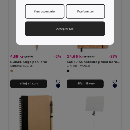
Kun essentielle
Præferencer
Accepter alle
4,58 kr
24,66 kr
-2%
-31%
4,66 kr
35,65 kr
BOISEL Kugelpen i træ
SUBER A5 notesbog med kork omslag
GiftRetail KC6725
GiftRetail MO9623
Tilføj Til Kurv
Tilføj Til Kurv