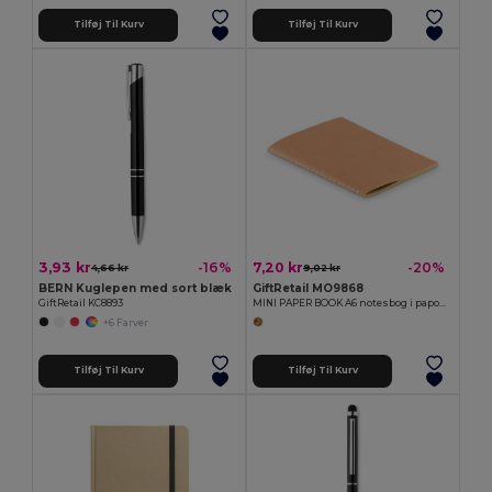
Tilføj Til Kurv
Tilføj Til Kurv
3,93 kr
7,20 kr
-16%
-20%
4,66 kr
9,02 kr
BERN Kuglepen med sort blæk
GiftRetail MO9868
GiftRetail KC8893
MINI PAPER BOOK A6 notesbog i papomslag
+6 Farver
Tilføj Til Kurv
Tilføj Til Kurv