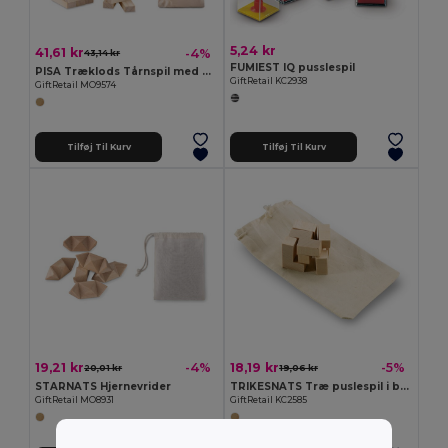
5,24 kr
41,61 kr
-4%
43,14 kr
FUMIEST IQ pusslespil
PISA Træklods Tårnspil med Bomuldspose
GiftRetail KC2938
GiftRetail MO9574
Tilføj Til Kurv
Tilføj Til Kurv
19,21 kr
18,19 kr
-4%
-5%
20,01 kr
19,06 kr
STARNATS Hjernevrider
TRIKESNATS Træ puslespil i bomuldspose
GiftRetail MO8931
GiftRetail KC2585