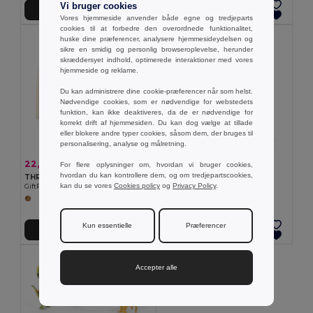
Vi bruger cookies
Tilføj Til Kurv
Tilføj Til Kurv
Vores hjemmeside anvender både egne og tredjeparts
cookies til at forbedre den overordnede funktionalitet,
huske dine præferencer, analysere hjemmesideydelsen og
sikre en smidig og personlig browseroplevelse, herunder
skræddersyet indhold, optimerede interaktioner med vores
hjemmeside og reklame.
Du kan administrere dine cookie-præferencer når som helst.
Nødvendige cookies, som er nødvendige for webstedets
funktion, kan ikke deaktiveres, da de er nødvendige for
korrekt drift af hjemmesiden. Du kan dog vælge at tillade
eller blokere andre typer cookies, såsom dem, der bruges til
personalisering, analyse og målretning.
32,37 kr
22,33 kr
-6%
For flere oplysninger om, hvordan vi bruger cookies,
23,72 kr
Træ spil med 54 brikker
hvordan du kan kontrollere dem, og om tredjepartscookies,
THREENATS Hjernevridere 3 dele
Egotier 98491
kan du se vores
Cookies policy
og
Privacy Policy
.
GiftRetail MO9191
Kun essentielle
Præferencer
Tilføj Til Kurv
Tilføj Til Kurv
Accepter alle