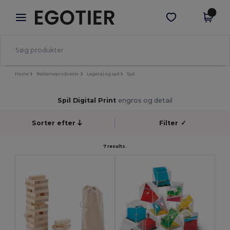
×
Egotier-app
Hent app
Bedre priser i appen!
Home
Reklameprodukter
Legetøj og spil
Spil
Spil Digital Print
engros og detail
Sorter efter
Filter
✓
7 results.