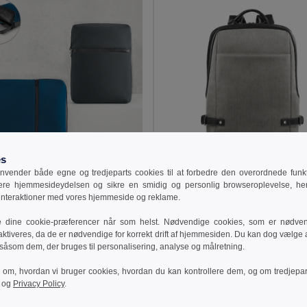
es
vender både egne og tredjeparts cookies til at forbedre den overordnede funkti
7 kr
315,52 kr
257,17 kr
-48%
542,28 kr
sere hjemmesideydelsen og sikre en smidig og personlig browseroplevelse, he
 interaktioner med vores hjemmeside og reklame.
e 92683
Branve 92147
gsæk 14" i softshell og tarpaulin
laptop rygsæk passende op til 15.6" i
e dine cookie-præferencer når som helst. Nødvendige cookies, som er nødven
aktiveres, da de er nødvendige for korrekt drift af hjemmesiden. Du kan dog vælge at
 såsom dem, der bruges til personalisering, analyse og målretning.
ilføj Til Kurv
Tilføj Til Kurv
r om, hvordan vi bruger cookies, hvordan du kan kontrollere dem, og om tredjepa
og
Privacy Policy
.