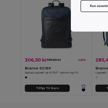
Kun essenti
306,50 kr
285,4
595,60 kr
-49%
Branve 92189
Branv
laptop rygsæk op til 15.6" i denim og PU
rygsæk i
Tilføj Til Kurv
T