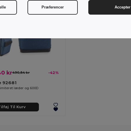
elle
Præferencer
Accepter 
0 kr
490,84 kr
-42%
e 92681
 imiteret læder og 600D
ilføj Til Kurv