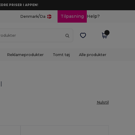
DRE PRISER I APPEN!
/
Tilpasning
Help?
Denmark
Da
Reklameprodukter
Tomt tøj
Alle produkter
l
Nulstil