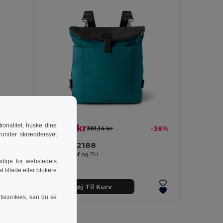
onalitet, huske dine
237,67 kr
-42%
381,14 kr
-38%
runder skræddersyet
Branve 92188
 PU
Rygsæk i stof og PU
dige for webstedets
 tillade eller blokere
Tilføj Til Kurv
rtscookies, kan du se