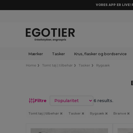
VORES APP ER LIVE!
Mærker
Tasker
Krus, flasker og bordservice
Home
Tomt tøj | tilbehør
Tasker
Rygsæk
Sorter efter
Filtre
6 results.
Tomt tøj | tilbehør
Tasker
Rygsæk
Branve