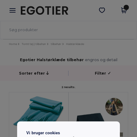
×
Egotier-app
Hent app
Bedre priser i appen!
Home
Tomt tøj | tilbehør
tilbehør
Halstørklæde
Egotier Halstørklæde tilbehør
engros og detail
Sorter efter
Filter
✓
2 results.
Vi bruger cookies