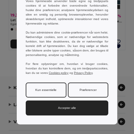
Vores hjemmeside anvender både egne og tredjeparts
cookies til at forbedre den overordnede funktionalitet,
huske dine præferencer, analysere hjemmesideydelsen og
sikre en smidig og personlig browseroplevelse, herunder
19,35 kr
54,78 kr
-19%
67,51 kr
skræddersyet indhold, optimerede interaktioner med vores
Let og praktisk halstørklæde af fleece (200 g/m²)
Tørklæde i genanvendt polyester (100% rPET) med en label til logo
hjemmeside og reklame.
Egotier 99011
Egotier 99097
+3 Farver
Du kan administrere dine cookie-præferencer når som helst.
Nødvendige cookies, som er nødvendige for webstedets
funktion, kan ikke deaktiveres, da de er nødvendige for
Tilføj Til Kurv
Tilføj Til Kurv
korrekt drift af hjemmesiden. Du kan dog vælge at tillade
eller blokere andre typer cookies, såsom dem, der bruges til
personalisering, analyse og målretning.
Viser alle produkter.
For flere oplysninger om, hvordan vi bruger cookies,
hvordan du kan kontrollere dem, og om tredjepartscookies,
kan du se vores
Cookies policy
og
Privacy Policy
.
Kontakt os
Kun essentielle
Præferencer
Lad os hjælpe
Accepter alle
Vores virksomhed