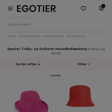
×
Egotier-app
Hent app
Bedre priser i appen!
Home
Tomt tøj | tilbehør
Hovedbeklædning
Trilby- og Solhatte
Egotier Trilby- og Solhatte Hovedbeklædning
engros og
detail
Sorter efter
Filter
✓
3 results.