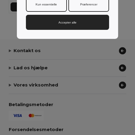
Kun essentielle
Præferencer
Tilføj Til Kurv
Viser alle produkter.
Accepter alle
Kontakt os
Lad os hjælpe
Vores virksomhed
Betalingsmetoder
Forsendelsesmetoder