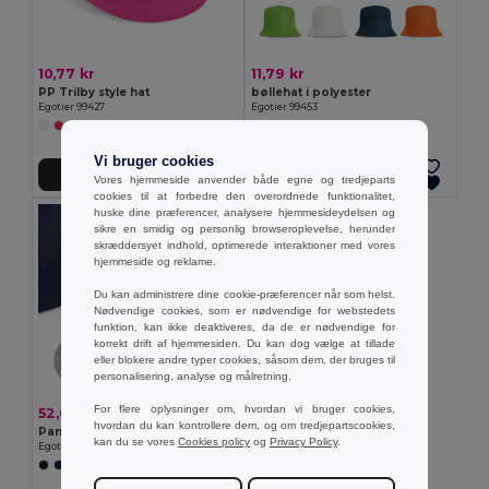
10,77 kr
11,79 kr
PP Trilby style hat
bøllehat i polyester
Egotier 99427
Egotier 99453
+2 Farver
Vi bruger cookies
Tilføj Til Kurv
Tilføj Til Kurv
Vores hjemmeside anvender både egne og tredjeparts
cookies til at forbedre den overordnede funktionalitet,
huske dine præferencer, analysere hjemmesideydelsen og
sikre en smidig og personlig browseroplevelse, herunder
skræddersyet indhold, optimerede interaktioner med vores
hjemmeside og reklame.
Du kan administrere dine cookie-præferencer når som helst.
Nødvendige cookies, som er nødvendige for webstedets
funktion, kan ikke deaktiveres, da de er nødvendige for
korrekt drift af hjemmesiden. Du kan dog vælge at tillade
eller blokere andre typer cookies, såsom dem, der bruges til
personalisering, analyse og målretning.
For flere oplysninger om, hvordan vi bruger cookies,
52,02 kr
hvordan du kan kontrollere dem, og om tredjepartscookies,
Panama bøllehat produceret i genvundet polyester (100 % rPET) til både regn og sol
kan du se vores
Cookies policy
og
Privacy Policy
.
Egotier 99167