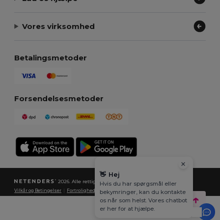
Vores virksomhed
Betalingsmetoder
Forsendelsesmetoder
👋
Hej
2026. Alle rettigheder forbeholdes
Hvis du har spørgsmål eller
Vilkår og Betingelser
|
Fortrolighedspolitik
|
Politik for cookies
|
Sitemap
bekymringer, kan du kontakte
os når som helst. Vores chatbot
er her for at hjælpe.