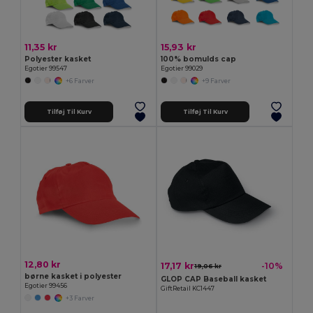
11,35 kr
15,93 kr
Polyester kasket
100% bomulds cap
Egotier 99547
Egotier 99029
+6 Farver
+9 Farver
Tilføj Til Kurv
Tilføj Til Kurv
12,80 kr
17,17 kr
-10%
19,06 kr
børne kasket i polyester
GLOP CAP Baseball kasket
Egotier 99456
GiftRetail KC1447
+3 Farver