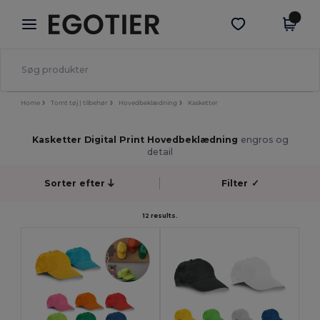
×
Egotier-app
Hent app
Bedre priser i appen!
Home
Tomt tøj | tilbehør
Hovedbeklædning
Kasketter
Kasketter Digital Print Hovedbeklædning
engros og
detail
Sorter efter
Filter
✓
12 results.