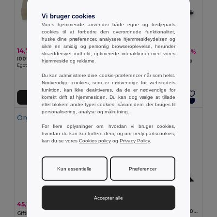
Vi bruger cookies
Vores hjemmeside anvender både egne og tredjeparts
cookies til at forbedre den overordnede funktionalitet,
huske dine præferencer, analysere hjemmesideydelsen og
sikre en smidig og personlig browseroplevelse, herunder
14,77 kr
10,91 kr
-6%
11,64 kr
skræddersyet indhold, optimerede interaktioner med vores
100% bomuld Cap
100% polyester sandwich cap
hjemmeside og reklame.
Egotier 99410
Egotier 99568
Du kan administrere dine cookie-præferencer når som helst.
Nødvendige cookies, som er nødvendige for webstedets
funktion, kan ikke deaktiveres, da de er nødvendige for
korrekt drift af hjemmesiden. Du kan dog vælge at tillade
Tilføj Til Kurv
Tilføj Til Kurv
eller blokere andre typer cookies, såsom dem, der bruges til
personalisering, analyse og målretning.
Organic Cotton
For flere oplysninger om, hvordan vi bruger cookies,
hvordan du kan kontrollere dem, og om tredjepartscookies,
kan du se vores
Cookies policy
og
Privacy Policy
.
Kun essentielle
Præferencer
Accepter alle
23,64 kr
45,76 kr
-6%
48,52 kr
Genvundet polyester cap (100% rPET)
GiftRetail MO6432