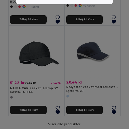
Egotier 99160
BICCA CAP Økologisk bomuld baseball cap
+2 Farver
+4 Farver
Tilføj Til Kurv
Tilføj Til Kurv
20,44 kr
51,22 kr
-34%
77,62 kr
Polyester kasket med reflekterende elementer
NAIMA CAP Kasket i Hamp 370 gr/m²
Egotier 99418
GiftRetail MO6176
Tilføj Til Kurv
Tilføj Til Kurv
Viser alle produkter.