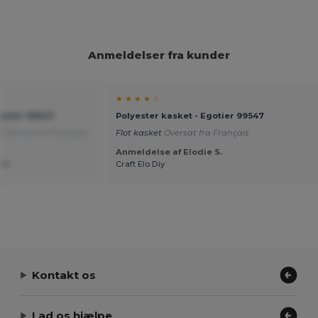
Anmeldelser fra kunder
★ ★ ★ ★ ☆
gotier 99547
Polyester kasket - Egotier 99547
e
Oversat fra Français
Flot kasket
Oversat fra Français
Anmeldelse af Elodie S.
 U.
Craft Elo Diy
Kontakt os
Lad os hjælpe