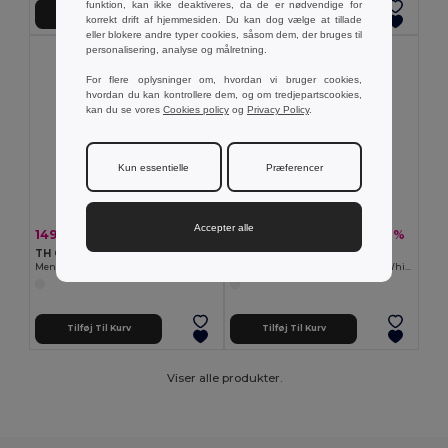
funktion, kan ikke deaktiveres, da de er nødvendige for
Tilføj Til Kurv
Tilføj Til Kurv
korrekt drift af hjemmesiden. Du kan dog vælge at tillade
eller blokere andre typer cookies, såsom dem, der bruges til
personalisering, analyse og målretning.
For flere oplysninger om, hvordan vi bruger cookies,
hvordan du kan kontrollere dem, og om tredjepartscookies,
kan du se vores
Cookies policy
og
Privacy Policy
.
Kun essentielle
Præferencer
Accepter alle
149,79 kr
129,42 kr
-33%
-29%
223,56 kr
181,22 kr
TH Clothes 30194
TH Clothes 30200
Men's long-sleeved shirt. White
Men's short-sleeved oxford shirt. White
Tilføj Til Kurv
Tilføj Til Kurv
Viser alle produkter.