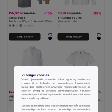
156,92 kr
151,10 kr
-40%
-39%
260,95 kr
246,77 kr
Velilla 36133
TH Clothes 30196
Twillbluse (175 g/m²) i bomuld (35 %) og polyester (65 %)
Men's oxford shirt
+2 Farver
Tilføj Til Kurv
Tilføj Til Kurv
Vi bruger cookies
Vores hjemmeside anvender både egne og tredjeparts
cookies til at forbedre den overordnede funktionalitet,
huske dine præferencer, analysere hjemmesideydelsen og
sikre en smidig og personlig browseroplevelse, herunder
144,63 kr
65,40 kr
-37%
-23%
229,67 kr
85,41 kr
skræddersyet indhold, optimerede interaktioner med vores
Velilla 36129
TH Clothes 30172
hjemmeside og reklame.
Twill bluse (180g/m²), i bomuld (20%) og polyester (80%)
Kids short-sleeved 100% cotton piqué polo shirt unisex). White
Du kan administrere dine cookie-præferencer når som helst.
Nødvendige cookies, som er nødvendige for webstedets