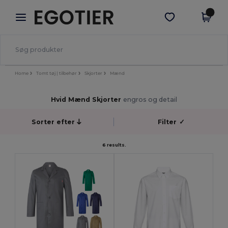
×
Egotier-app
Hent app
Bedre priser i appen!
Home
Tomt tøj | tilbehør
Skjorter
Mænd
Hvid Mænd Skjorter
engros og detail
Sorter efter
Filter
✓
6 results.