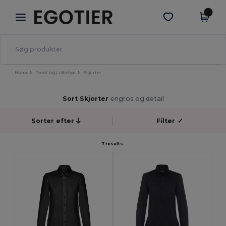
×
Egotier-app
Hent app
Bedre priser i appen!
Home
Tomt tøj | tilbehør
Skjorter
Sort Skjorter
engros og detail
Sorter efter
Filter
✓
7 results.