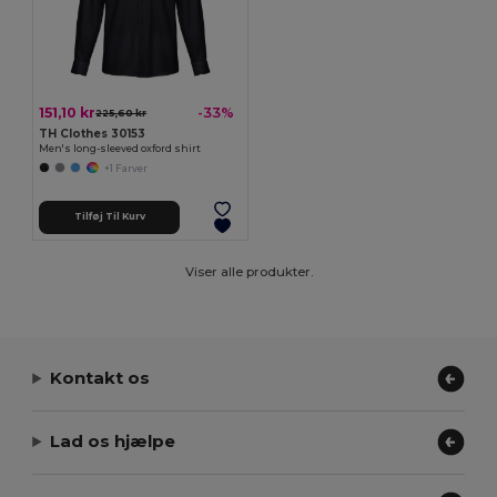
151,10 kr
-33%
225,60 kr
TH Clothes 30153
Men's long-sleeved oxford shirt
+1 Farver
Tilføj Til Kurv
Viser alle produkter.
Kontakt os
Lad os hjælpe