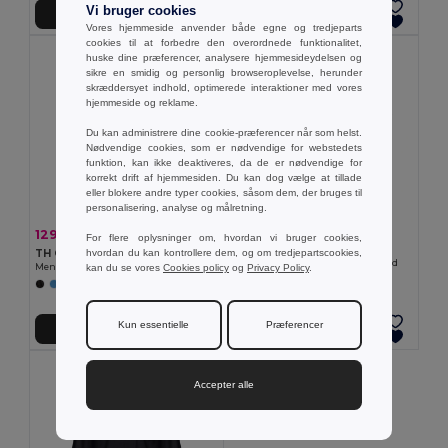
Vi bruger cookies
Tilføj Til Kurv
Tilføj Til Kurv
Vores hjemmeside anvender både egne og tredjeparts
cookies til at forbedre den overordnede funktionalitet,
huske dine præferencer, analysere hjemmesideydelsen og
sikre en smidig og personlig browseroplevelse, herunder
skræddersyet indhold, optimerede interaktioner med vores
hjemmeside og reklame.
Du kan administrere dine cookie-præferencer når som helst.
Nødvendige cookies, som er nødvendige for webstedets
funktion, kan ikke deaktiveres, da de er nødvendige for
korrekt drift af hjemmesiden. Du kan dog vælge at tillade
eller blokere andre typer cookies, såsom dem, der bruges til
personalisering, analyse og målretning.
61,76 kr
129,42 kr
-29%
181,22 kr
For flere oplysninger om, hvordan vi bruger cookies,
TH Clothes 11167
hvordan du kan kontrollere dem, og om tredjepartscookies,
TH Clothes 30157
kortærmet herre polo i bomuld . Hvid
kan du se vores
Cookies policy
og
Privacy Policy
.
Men's short-sleeved oxford shirt
Kun essentielle
Præferencer
Tilføj Til Kurv
Tilføj Til Kurv
Accepter alle