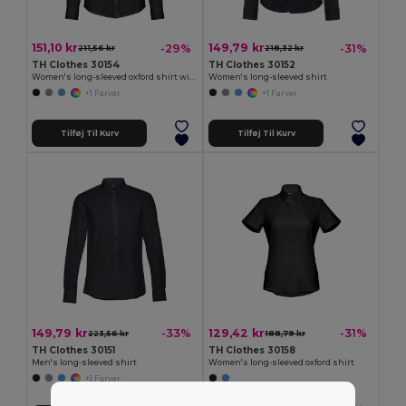
151,10 kr
149,79 kr
-29%
-31%
211,56 kr
218,32 kr
TH Clothes 30154
TH Clothes 30152
Women's long-sleeved oxford shirt with pearl coloured buttons
Women's long-sleeved shirt
+1 Farver
+1 Farver
Tilføj Til Kurv
Tilføj Til Kurv
149,79 kr
129,42 kr
-33%
-31%
223,56 kr
188,79 kr
TH Clothes 30151
TH Clothes 30158
Men's long-sleeved shirt
Women's long-sleeved oxford shirt
+1 Farver