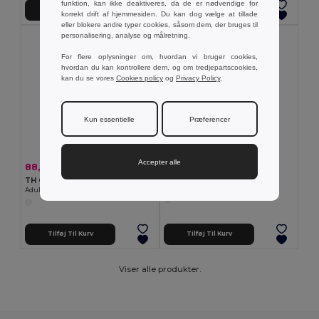
funktion, kan ikke deaktiveres, da de er nødvendige for
Tilføj Til Kurv
Tilføj Til Kurv
korrekt drift af hjemmesiden. Du kan dog vælge at tillade
eller blokere andre typer cookies, såsom dem, der bruges til
personalisering, analyse og målretning.
For flere oplysninger om, hvordan vi bruger cookies,
hvordan du kan kontrollere dem, og om tredjepartscookies,
kan du se vores
Cookies policy
og
Privacy Policy
.
Kun essentielle
Præferencer
Accepter alle
58,49 kr
88,83 kr
-23%
116,04 kr
TH Clothes 30306
TH Clothes 30299
Mid-calf sports sock for children
Adult sports shorts
Tilføj Til Kurv
Tilføj Til Kurv
Viser alle produkter.