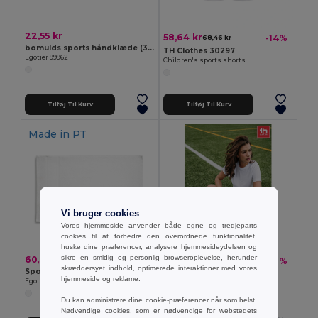
22,55 kr
58,64 kr
-14%
68,46 kr
bomulds sports håndklæde (380 g/m²)
TH Clothes 30297
Egotier 99962
Children's sports shorts
Tilføj Til Kurv
Tilføj Til Kurv
Made in
PT
Vi bruger cookies
Vores hjemmeside anvender både egne og tredjeparts
cookies til at forbedre den overordnede funktionalitet,
huske dine præferencer, analysere hjemmesideydelsen og
sikre en smidig og personlig browseroplevelse, herunder
60,38 kr
51,36 kr
-20%
64,24 kr
skræddersyet indhold, optimerede interaktioner med vores
Sport håndklæde i bomuld (380 g/m²)
TH Clothes 30304
hjemmeside og reklame.
Egotier 99963
Mid-calf sports sock
Du kan administrere dine cookie-præferencer når som helst.
Nødvendige cookies, som er nødvendige for webstedets