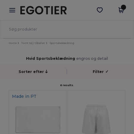
×
Egotier-app
Hent app
Bedre priser i appen!
Home
Tomt tøj | tilbehør
Sportsbeklædning
Hvid Sportsbeklædning
engros og detail
Sorter efter
Filter
✓
6 results.
Made in
PT