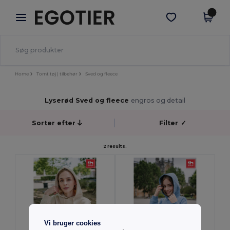
×
Egotier-app
Hent app
Bedre priser i appen!
Home
Tomt tøj | tilbehør
Sved og fleece
Lyserød Sved og fleece
engros og detail
Sorter efter
Filter
✓
2 results.
Vi bruger cookies