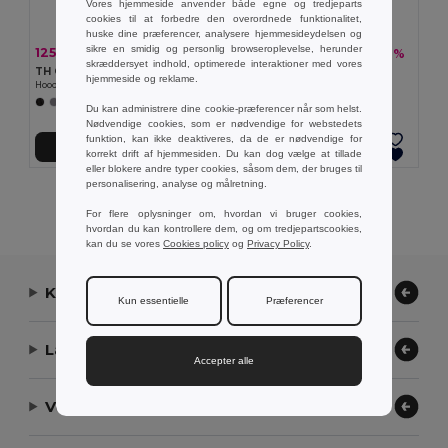
Vores hjemmeside anvender både egne og tredjeparts
cookies til at forbedre den overordnede funktionalitet,
huske dine præferencer, analysere hjemmesideydelsen og
sikre en smidig og personlig browseroplevelse, herunder
125,13 kr
120,62 kr
-34%
-36%
188,57 kr
188,50 kr
skræddersyet indhold, optimerede interaktioner med vores
TH Clothes 30160
TH Clothes 30174
hjemmeside og reklame.
Hooded sweatshirt (unisex) in cotton and polyester
Sweatshirt for kids (unisex)
+20 Farver
+8 Farver
Du kan administrere dine cookie-præferencer når som helst.
Nødvendige cookies, som er nødvendige for webstedets
funktion, kan ikke deaktiveres, da de er nødvendige for
Tilføj Til Kurv
Tilføj Til Kurv
korrekt drift af hjemmesiden. Du kan dog vælge at tillade
eller blokere andre typer cookies, såsom dem, der bruges til
personalisering, analyse og målretning.
Viser alle produkter.
For flere oplysninger om, hvordan vi bruger cookies,
hvordan du kan kontrollere dem, og om tredjepartscookies,
kan du se vores
Cookies policy
og
Privacy Policy
.
Kontakt os
Kun essentielle
Præferencer
Lad os hjælpe
Accepter alle
Vores virksomhed