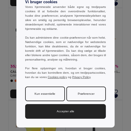
Vi bruger cookies
Tilføj Til Kurv
Tilføj Til Kurv
Vores hjemmeside anvender både egne og tredjeparts
cookies til at forbedre den overordnede funktionalitet,
huske dine præferencer, analysere hjemmesideydelsen og
sikre en smidig og personlig browseroplevelse, herunder
skræddersyet indhold, optimerede interaktioner med vores
hjemmeside og reklame.
Du kan administrere dine cookie-præferencer når som helst.
Nødvendige cookies, som er nødvendige for webstedets
funktion, kan ikke deaktiveres, da de er nødvendige for
korrekt drift af hjemmesiden. Du kan dog vælge at tillade
eller blokere andre typer cookies, såsom dem, der bruges til
personalisering, analyse og målretning.
35,50 kr
14,19 kr
-4%
-6%
37,03 kr
15,06 kr
For flere oplysninger om, hvordan vi bruger cookies,
CALIFORNIA TOUCH Solbriller med bambus
BANDIDO Bandana/tørklæde i polybomuld
hvordan du kan kontrollere dem, og om tredjepartscookies,
GiftRetail MO9617
GiftRetail MO6876
kan du se vores
Cookies policy
og
Privacy Policy
.
+2 Farver
+6 Farver
Kun essentielle
Præferencer
Tilføj Til Kurv
Tilføj Til Kurv
Accepter alle