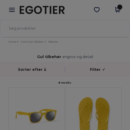
×
Egotier-app
Hent app
Bedre priser i appen!
Home
Tomt tøj | tilbehør
tilbehør
Gul tilbehør
engros og detail
Sorter efter
Filter
✓
8 results.