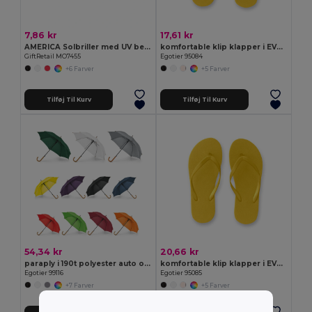
7,86 kr
17,61 kr
AMERICA Solbriller med UV beskyttelse
komfortable klip klapper i EVA og med PVC rem
GiftRetail MO7455
Egotier 95084
+6 Farver
+5 Farver
Tilføj Til Kurv
Tilføj Til Kurv
54,34 kr
20,66 kr
paraply i 190t polyester auto open
komfortable klip klapper i EVA og med PVC rem
Egotier 99116
Egotier 95085
+7 Farver
+5 Farver