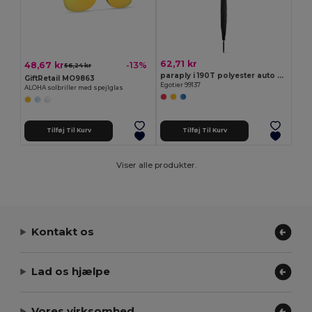
62,71 kr
48,67 kr
-13%
56,24 kr
paraply i 190T polyester auto open
GiftRetail MO9863
Egotier 99137
ALOHA solbriller med spejlglas
Tilføj Til Kurv
Tilføj Til Kurv
Viser alle produkter.
Kontakt os
Lad os hjælpe
Vores virksomhed