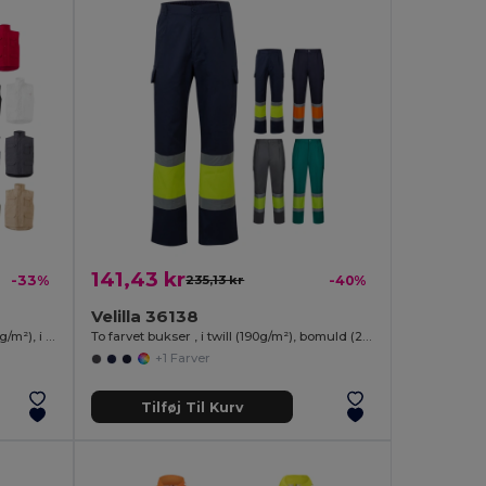
141,43 kr
-33%
235,13 kr
-40%
Velilla 36138
Vatteret vest med flere lommer (220 g/m²), i polyester (100 %)
To farvet bukser , i twill (190g/m²), bomuld (20%) og polyester (80%)
+1 Farver
Tilføj Til Kurv