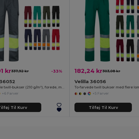
1 kr
182,24 kr
337,92 kr
-33%
303,08 kr
a 36052
Velilla 36056
To-farvede twill-bukser (210 g/m²), forede, multilommer, i bomuld (20 %) og polyester (80 %)
+6 Farver
+5 Farver
ilføj Til Kurv
Tilføj Til Kurv