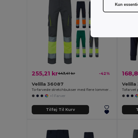
Kun essenti
255,21 kr
168,8
443,41 kr
-42%
Velilla 36087
Velill
To-farvede stretchbukser med flere lommer (240 g/m²) i bomuld (46 %), EME (38 %) og polyester (16 %)
+1 Farver
Tilføj Til Kurv
T