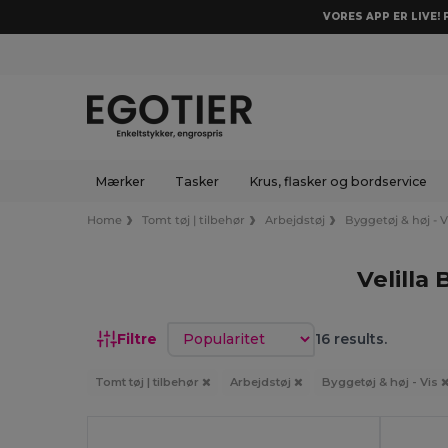
VORES APP ER LIVE!
Mærker
Tasker
Krus, flasker og bordservice
Home
Tomt tøj | tilbehør
Arbejdstøj
Byggetøj & høj - V
Velilla
Sorter efter
Filtre
16 results.
Tomt tøj | tilbehør
Arbejdstøj
Byggetøj & høj - Vis