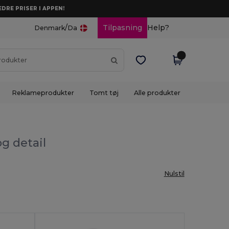
DRE PRISER I APPEN!
/
Tilpasning
Help?
Denmark
Da
Reklameprodukter
Tomt tøj
Alle produkter
g detail
Nulstil