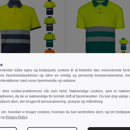
es
vender både egne og tredjeparts cookies til at forbedre den overordnede funkti
9 kr
90,57 kr
330,72 kr
-42%
124,48 kr
sere hjemmesideydelsen og sikre en smidig og personlig browseroplevelse, he
 interaktioner med vores hjemmeside og reklame.
a 36100
Velilla 36141
Tofarvet piqué-polo (150 g/m²) med korte ærmer, i bomuld (55 %) og polyester (45 %)
e dine cookie-præferencer når som helst. Nødvendige cookies, som er nødven
+1 Farver
+1 Farver
aktiveres, da de er nødvendige for korrekt drift af hjemmesiden. Du kan dog vælge at
 såsom dem, der bruges til personalisering, analyse og målretning.
ilføj Til Kurv
Tilføj Til Kurv
r om, hvordan vi bruger cookies, hvordan du kan kontrollere dem, og om tredjepa
og
Privacy Policy
.