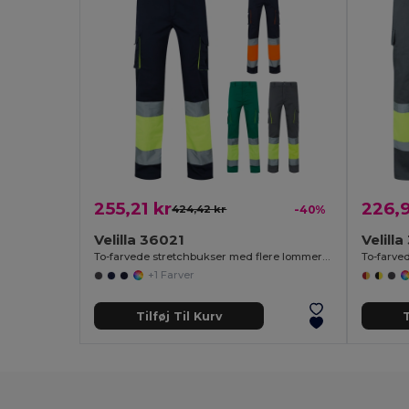
255,21 kr
226,9
424,42 kr
-40%
Velilla 36021
Velill
To-farvede stretchbukser med flere lommer (240 g/m²) i bomuld (46 %), EME (38 %) og polyester (16 %)
+1 Farver
Tilføj Til Kurv
T