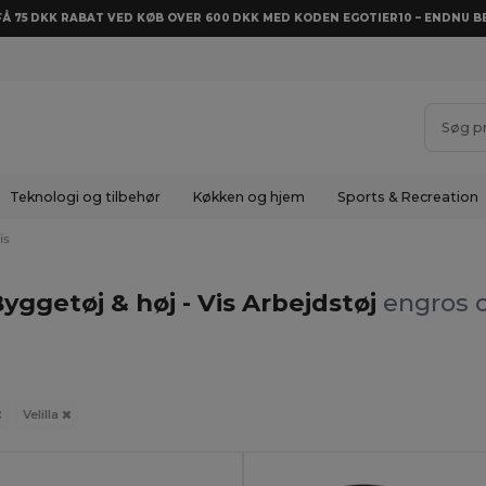
 FÅ 75 DKK RABAT VED KØB OVER 600 DKK MED KODEN EGOTIER10 – ENDNU BE
Teknologi og tilbehør
Køkken og hjem
Sports & Recreation
is
 Byggetøj & høj - Vis Arbejdstøj
engros o
Velilla