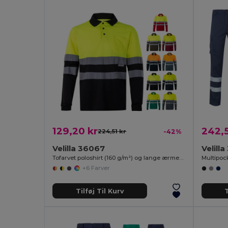
129,20 kr
242,5
224,51 kr
-42%
Velilla 36067
Velill
Tofarvet poloshirt (160 g/m²) og lange ærmer, i polyester (100 %)
+6 Farver
Tilføj Til Kurv
T