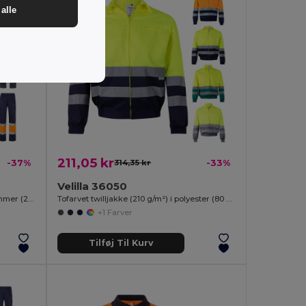
alle
211,05 kr
-37%
314,35 kr
-33%
Velilla 36050
To-farvede twill bukser med flere lommer (210 g/m²) i bomuld (20 %), og polyester (80 %)
Tofarvet twilljakke (210 g/m²) i polyester (80 %) og bomuld (20 %)
+1 Farver
Tilføj Til Kurv