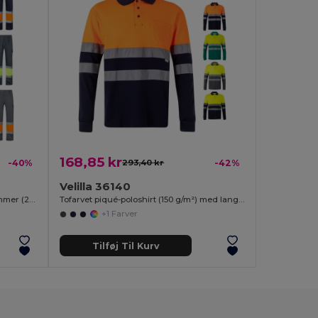
168,85 kr
-40%
293,40 kr
-42%
Velilla 36140
To-farvede twill bukser med flere lommer (210 g/m²) i bomuld (20 %), og polyester (80 %)
Tofarvet piqué-poloshirt (150 g/m²) med lange ærmer, i bomuld (55 %) og polyester (45 %)
+1 Farver
Tilføj Til Kurv