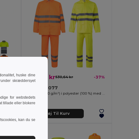
onalitet, huske dine
334,07 kr
-27%
530,64 kr
-37%
runder skræddersyet
Velilla 36077
poloshirt (140g/m²) med korte ærmer, i polyester (100%)
Regnsæt (130 g/m²) i polyester (100 %) med PU-belægning
dige for webstedets
 tillade eller blokere
Tilføj Til Kurv
rtscookies, kan du se