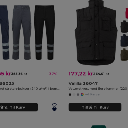
5 kr
177,22 kr
385,36 kr
-37%
264,01 kr
a 36025
Velilla 36047
Multipocket stretch-bukser (240 g/m²) i bomuld (46 %), EME (38 %) og polyester (16 %)
+4 Farver
ilføj Til Kurv
Tilføj Til Kurv