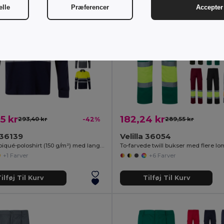
elle
Præferencer
Accepter 
5 kr
182,24 kr
293,40 kr
-42%
289,55 kr
a 36139
Velilla 36054
Tofarvet piqué-poloshirt (150 g/m²) med lange ærmer, i bomuld (55 %) og polyester (45 %)
+1 Farver
+6 Farver
ilføj Til Kurv
Tilføj Til Kurv