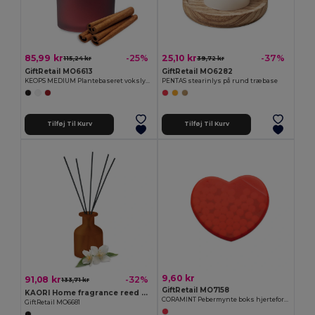
85,99 kr
25,10 kr
-25%
-37%
115,24 kr
39,72 kr
GiftRetail MO6613
GiftRetail MO6282
KEOPS MEDIUM Plantebaseret vokslys 200 gr
PENTAS stearinlys på rund træbase
Tilføj Til Kurv
Tilføj Til Kurv
9,60 kr
91,08 kr
-32%
133,71 kr
GiftRetail MO7158
KAORI Home fragrance reed diffuser
CORAMINT Pebermynte boks hjerteformet
GiftRetail MO6681