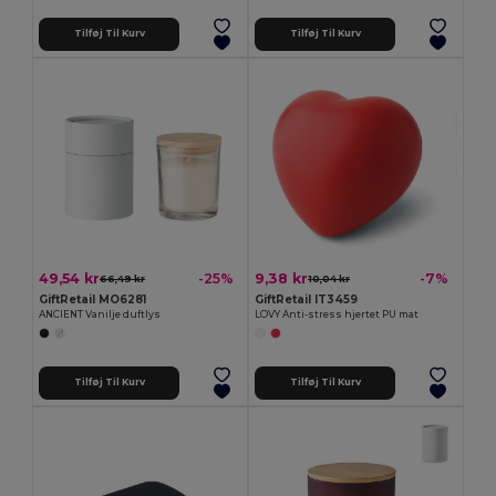
Tilføj Til Kurv
Tilføj Til Kurv
49,54 kr
9,38 kr
-25%
-7%
66,49 kr
10,04 kr
GiftRetail MO6281
GiftRetail IT3459
ANCIENT Vanilje duftlys
LOVY Anti-stress hjertet PU mat
Tilføj Til Kurv
Tilføj Til Kurv