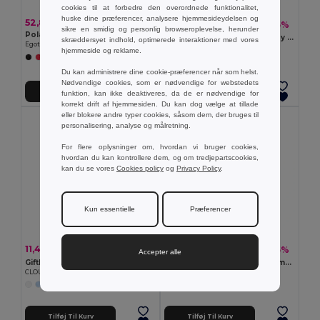
cookies til at forbedre den overordnede funktionalitet,
huske dine præferencer, analysere hjemmesideydelsen og
52,89 kr
13,82 kr
-5%
14,62 kr
sikre en smidig og personlig browseroplevelse, herunder
Polar tæppe (180 g/m²)
MADERA Anti-stress PU rugby bold
skræddersyet indhold, optimerede interaktioner med vores
Egotier 99051
GiftRetail MO8687
hjemmeside og reklame.
+1 Farver
Du kan administrere dine cookie-præferencer når som helst.
Nødvendige cookies, som er nødvendige for webstedets
Tilføj Til Kurv
Tilføj Til Kurv
funktion, kan ikke deaktiveres, da de er nødvendige for
korrekt drift af hjemmesiden. Du kan dog vælge at tillade
eller blokere andre typer cookies, såsom dem, der bruges til
personalisering, analyse og målretning.
For flere oplysninger om, hvordan vi bruger cookies,
hvordan du kan kontrollere dem, og om tredjepartscookies,
kan du se vores
Cookies policy
og
Privacy Policy
.
Kun essentielle
Præferencer
11,49 kr
13,82 kr
-7%
-5%
12,37 kr
14,62 kr
Accepter alle
GiftRetail MO7983
LIGHT Anitstress PU glødelampe
CLOUDY Anti-stress himmel formet
GiftRetail MO7829
Tilføj Til Kurv
Tilføj Til Kurv