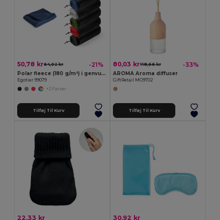
50,78 kr
80,03 kr
-21%
-33%
64,02 kr
118,66 kr
Polar fleece (180 g/m²) i genvundet polyester (100% rPET)
AROMA Aroma diffuser
Egotier 99079
GiftRetail MO9702
+2 Farver
Tilføj Til Kurv
Tilføj Til Kurv
22,33 kr
30,92 kr