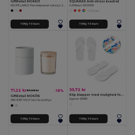
GiftRetail MO6621
SQUARAX Anti-stress kvadrat
KEOPS LARGE Plantebaseret vokslys 280 gr
GiftRetail MO7659
+2 Farver
Tilføj Til Kurv
Tilføj Til Kurv
35,72 kr
71,22 kr
-18%
87,08 kr
Klip klapper med mulighed for fuldt tilpasset sublimationprint på sålerne
GiftRetail MO6316
Egotier 95083
ANCIENT HIGH Vanilla duftlys
Tilføj Til Kurv
Tilføj Til Kurv