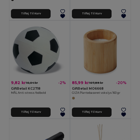
Tilføj Til Kurv
Tilføj Til Kurv
9,82 kr
85,99 kr
-2%
-20%
10,04 kr
107,89 kr
GiftRetail KC2718
GiftRetail MO6668
MÅL Anti-stress fodbold
GIZA Plantebaseret vokslys 160 gr
Tilføj Til Kurv
Tilføj Til Kurv