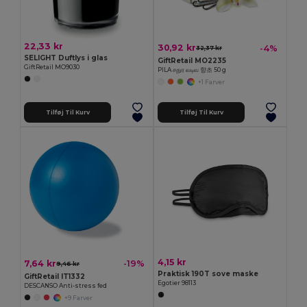
22,33 kr
30,92 kr
-4%
32,37 kr
SELIGHT Duftlys i glas
GiftRetail MO2235
GiftRetail MO9030
PILA சதுர வடிவ 향초 50 g
+1 Farver
Tilføj Til Kurv
Tilføj Til Kurv
4,15 kr
7,64 kr
-19%
9,46 kr
Praktisk 190T sove maske
GiftRetail IT1332
Egotier 98113
DESCANSO Anti-stress fed
+9 Farver