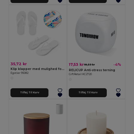
35,72 kr
17,53 kr
-4%
18,33 kr
Klip klapper med mulighed for fuldt tilpasset sublimationprint på sålerne
RELICUP Anti-stress terning
Egotier 95082
GiftRetail KC2720
Tilføj Til Kurv
Tilføj Til Kurv