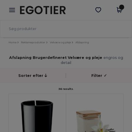
×
Egotier-app
Hent app
Bedre priser i appen!
Home
Reklameprodukter
Velvære og pleje
Afslapning
Afslapning Brugerdefineret Velvære og pleje
engros og
detail
Sorter efter
Filter
✓
36 results.