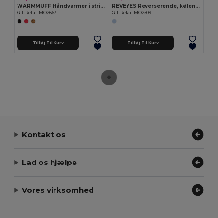
WARMMUFF Håndvarmer i strikket polyester
REVEYES Reverserende, kølende øjenmaske
GiftRetail MO2667
GiftRetail MO2509
Tilføj Til Kurv
Tilføj Til Kurv
Kontakt os
Lad os hjælpe
Vores virksomhed