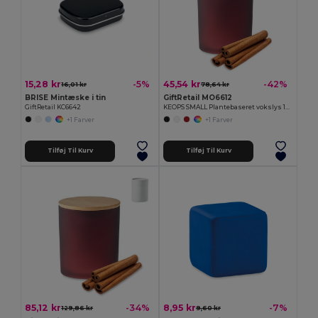
15,28 kr
45,54 kr
-5%
-42%
16,01 kr
78,64 kr
BRISE Mintæske i tin
GiftRetail MO6612
GiftRetail KC6642
KEOPS SMALL Plantebaseret vokslys 120 gr
+1 Farver
+1 Farver
Tilføj Til Kurv
Tilføj Til Kurv
85,12 kr
8,95 kr
-34%
-7%
129,86 kr
9,60 kr