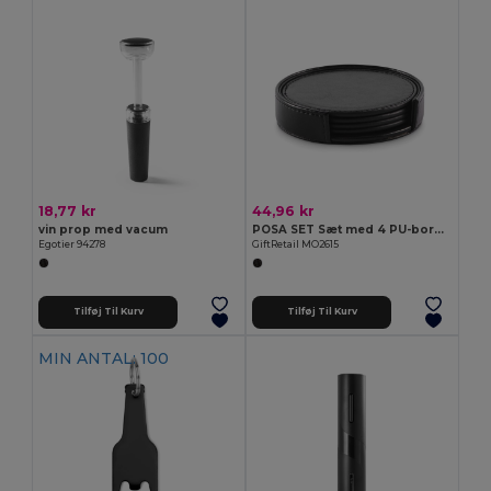
18,77 kr
44,96 kr
vin prop med vacum
POSA SET Sæt med 4 PU-bordskånere
Egotier 94278
GiftRetail MO2615
Tilføj Til Kurv
Tilføj Til Kurv
MIN ANTAL: 100