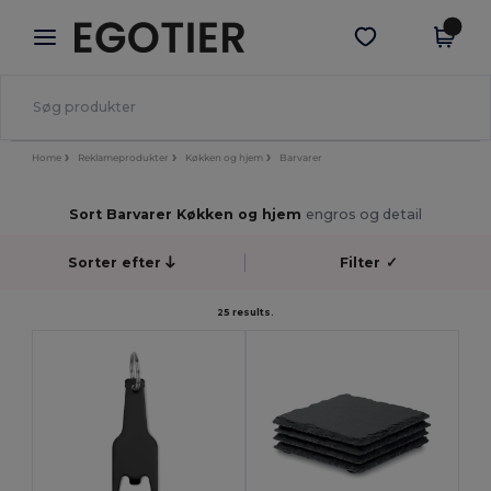
×
Egotier-app
Hent app
Bedre priser i appen!
Home
Reklameprodukter
Køkken og hjem
Barvarer
Sort Barvarer Køkken og hjem
engros og detail
Sorter efter
Filter
✓
25 results.