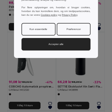
88,80 kr
55,94 kr
-42%
95,96 kr
Pakke med 10 GiftRetail MO9247
For flere oplysninger om, hvordan vi bruger cookies,
ICY Isterninger i pose
BOTELIA Flaskeåbner aluminium
hvordan du kan kontrollere dem, og om tredjepartscookies,
GiftRetail MO9502
kan du se vores
Cookies policy
og
Privacy Policy
.
Tilføj Til Kurv
Tilføj Til Kurv
Kun essentielle
Præferencer
Accepter alle
91,08 kr
66,28 kr
-41%
-33%
155,32 kr
98,29 kr
CORCHO Automatisk proptrækker med håndtag
SETTIE Eksklusivt Vin Sæt i Flaskeformet Etui
GiftRetail MO2320
GiftRetail MO8999
Tilføj Til Kurv
Tilføj Til Kurv