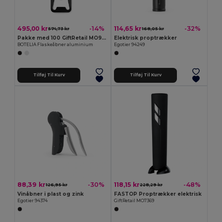
495,00 kr
114,65 kr
-14%
-32%
574,73 kr
168,05 kr
Pakke med 100 GiftRetail MO9247
Elektrisk proptrækker
BOTELIA Flaskeåbner aluminium
Egotier 94249
Tilføj Til Kurv
Tilføj Til Kurv
88,39 kr
118,15 kr
-30%
-48%
126,95 kr
228,29 kr
Vinåbner i plast og zink
FASTOP Proptrækker elektrisk
Egotier 94374
GiftRetail MO7369