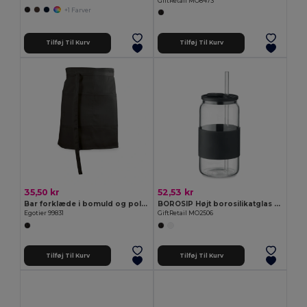
GiftRetail MO8473
+1 Farver
Tilføj Til Kurv
Tilføj Til Kurv
35,50 kr
52,53 kr
Bar forklæde i bomuld og polyester (150 g/m²)
BOROSIP Højt borosilikatglas 550 ml
Egotier 99831
GiftRetail MO2506
Tilføj Til Kurv
Tilføj Til Kurv