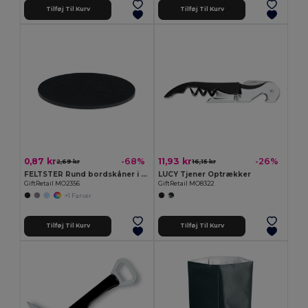
Tilføj Til Kurv
Tilføj Til Kurv
0,87 kr
11,93 kr
-68%
-26%
2,69 kr
16,15 kr
FELTSTER Rund bordskåner i RPET-filt
LUCY Tjener Optrækker
GiftRetail MO2356
GiftRetail MO8322
+1 Farver
Tilføj Til Kurv
Tilføj Til Kurv