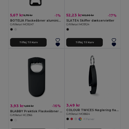
5,67 kr
52,23 kr
-1%
-17%
5,75 kr
63,00 kr
BOTELIA Flaskeåbner aluminium
SLATE4 Skiffer dækservietter
GiftRetail MO9247
GiftRetail MO9124
Tilføj Til Kurv
Tilføj Til Kurv
3,49 kr
3,93 kr
-16%
4,66 kr
COLOUR TWICES Nøglering flaskeåbner
BLABBY Praktisk Flaskeåbner og Forsegler i PS Materiale
GiftRetail MO8664
GiftRetail KC2966
+1 Farver