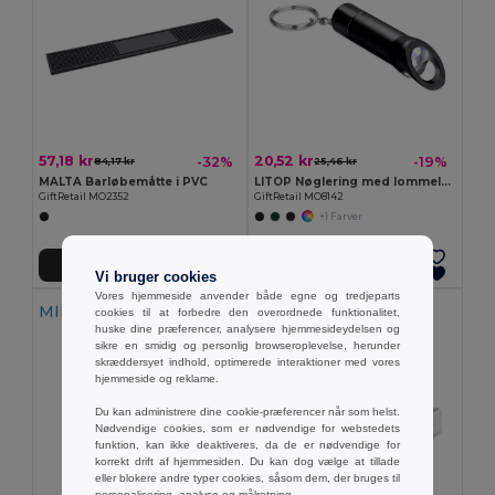
57,18 kr
20,52 kr
-32%
-19%
84,17 kr
25,46 kr
MALTA Barløbemåtte i PVC
LITOP Nøglering med lommelygte
GiftRetail MO2352
GiftRetail MO8142
+1 Farver
Tilføj Til Kurv
Tilføj Til Kurv
Vi bruger cookies
Vores hjemmeside anvender både egne og tredjeparts
MIN ANTAL: 10
cookies til at forbedre den overordnede funktionalitet,
huske dine præferencer, analysere hjemmesideydelsen og
sikre en smidig og personlig browseroplevelse, herunder
skræddersyet indhold, optimerede interaktioner med vores
hjemmeside og reklame.
Du kan administrere dine cookie-præferencer når som helst.
Nødvendige cookies, som er nødvendige for webstedets
funktion, kan ikke deaktiveres, da de er nødvendige for
korrekt drift af hjemmesiden. Du kan dog vælge at tillade
eller blokere andre typer cookies, såsom dem, der bruges til
personalisering, analyse og målretning.