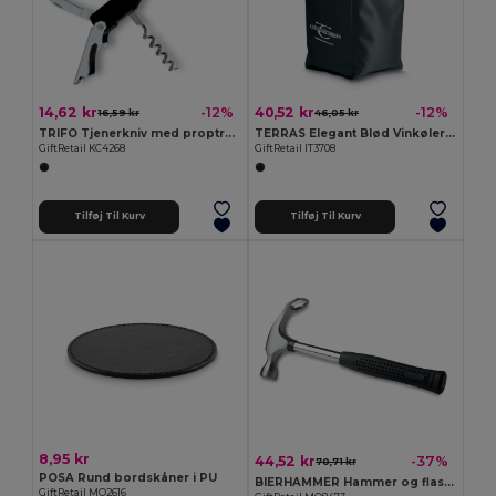
14,62 kr
40,52 kr
-12%
-12%
16,59 kr
46,05 kr
TRIFO Tjenerkniv med proptrækker
TERRAS Elegant Blød Vinkøler i Polyester
GiftRetail KC4268
GiftRetail IT3708
Tilføj Til Kurv
Tilføj Til Kurv
8,95 kr
44,52 kr
-37%
70,71 kr
POSA Rund bordskåner i PU
BIERHAMMER Hammer og flaskeåbner
GiftRetail MO2616