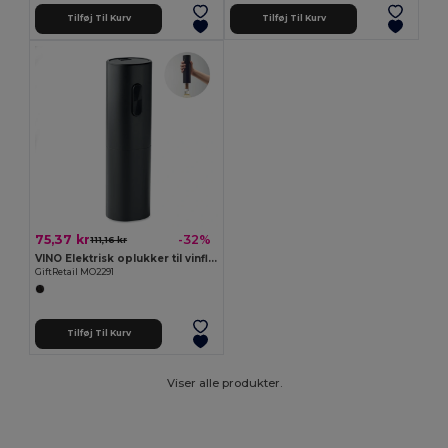
Tilføj Til Kurv
Tilføj Til Kurv
75,37 kr
-32%
111,16 kr
VINO Elektrisk oplukker til vinflasker
GiftRetail MO2291
Tilføj Til Kurv
Viser alle produkter.