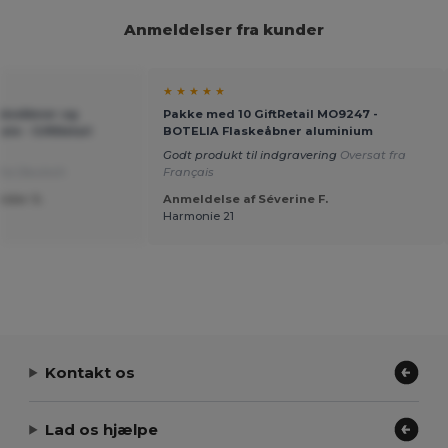
Anmeldelser fra kunder
★ ★ ★ ★ ★
askeåbner og
Pakke med 10 GiftRetail MO9247 -
ale - GiftRetail
BOTELIA Flaskeåbner aluminium
Godt produkt til indgravering
Oversat fra
fra Deutsch
Français
nder S.
Anmeldelse af Séverine F.
Harmonie 21
Kontakt os
Lad os hjælpe