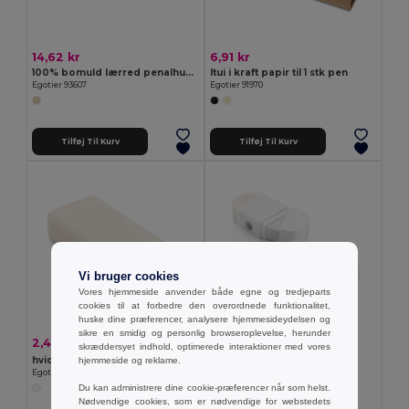
14,62 kr
6,91 kr
100% bomuld lærred penalhus (290 g/m²), med et cylindrisk design
Itui i kraft papir til 1 stk pen
Egotier 93607
Egotier 91970
Tilføj Til Kurv
Tilføj Til Kurv
Vi bruger cookies
Vores hjemmeside anvender både egne og tredjeparts
cookies til at forbedre den overordnede funktionalitet,
huske dine præferencer, analysere hjemmesideydelsen og
sikre en smidig og personlig browseroplevelse, herunder
5,24 kr
2,40 kr
-3%
2,47 kr
skræddersyet indhold, optimerede interaktioner med vores
2-i-1 PP blyantspidser
hvid TPR gummi
hjemmeside og reklame.
Egotier 93666
Egotier 91917
Du kan administrere dine cookie-præferencer når som helst.
Nødvendige cookies, som er nødvendige for webstedets