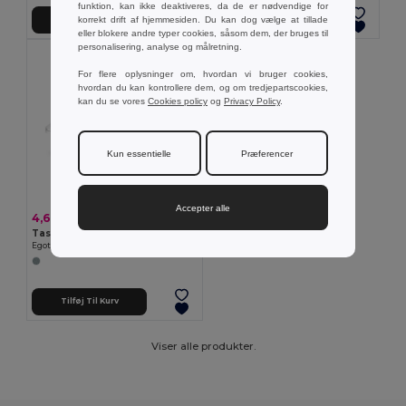
funktion, kan ikke deaktiveres, da de er nødvendige for
korrekt drift af hjemmesiden. Du kan dog vælge at tillade
Tilføj Til Kurv
Tilføj Til Kurv
eller blokere andre typer cookies, såsom dem, der bruges til
personalisering, analyse og målretning.
For flere oplysninger om, hvordan vi bruger cookies,
hvordan du kan kontrollere dem, og om tredjepartscookies,
kan du se vores
Cookies policy
og
Privacy Policy
.
Kun essentielle
Præferencer
Accepter alle
4,66 kr
Taske til 2 kuglepenne
Egotier 13212
Tilføj Til Kurv
Viser alle produkter.