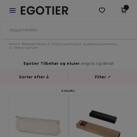
×
Egotier-app
Hent app
Bedre priser i appen!
Home
Reklameprodukter
Kontor og skrivning
Kuglepenne og skrivning
Tilbehør og etuier
Egotier Tilbehør og etuier
engros og detail
Sorter efter
Filter
✓
5 results.