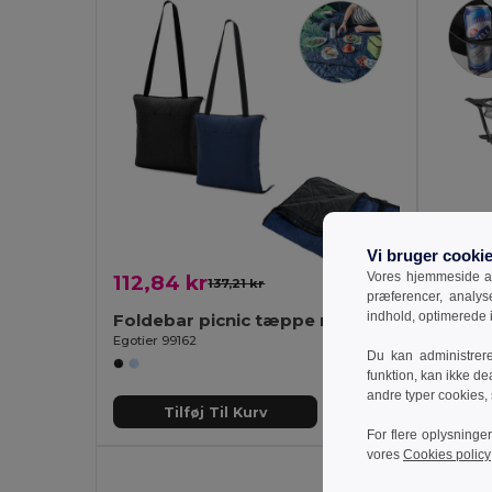
Vi bruger cooki
Vores hjemmeside an
112,84 kr
112,1
137,21 kr
-18%
præferencer, analy
indhold, optimerede
Foldebar picnic tæppe rPET og PEVA
foldeb
Egotier 99162
Egotier 9
Du kan administrer
funktion, kan ikke de
andre typer cookies,
Tilføj Til Kurv
T
For flere oplysninge
vores
Cookies policy