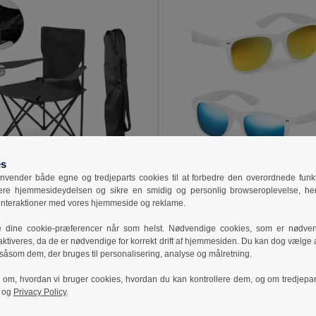
es
vender både egne og tredjeparts cookies til at forbedre den overordnede funkti
8 kr
12,95 kr
166,52 kr
-33%
sere hjemmesideydelsen og sikre en smidig og personlig browseroplevelse, he
 interaktioner med vores hjemmeside og reklame.
arstol i 600 d
8131
Egotier 98319
e dine cookie-præferencer når som helst. Nødvendige cookies, som er nødven
aktiveres, da de er nødvendige for korrekt drift af hjemmesiden. Du kan dog vælge at
 såsom dem, der bruges til personalisering, analyse og målretning.
ilføj Til Kurv
Tilføj Til Kurv
r om, hvordan vi bruger cookies, hvordan du kan kontrollere dem, og om tredjepa
og
Privacy Policy
.