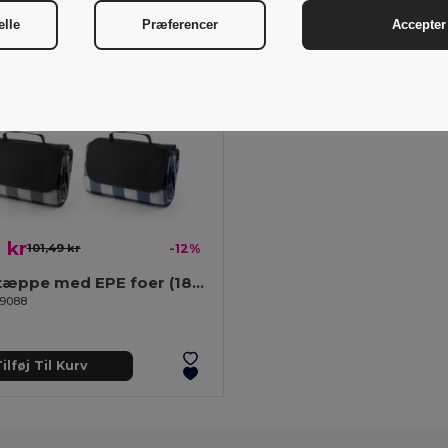
elle
Præferencer
Accepter 
 kr
101,49 kr
-12%
Picnictæppe med EPE foer (180 g/m²)
99088
ilføj Til Kurv