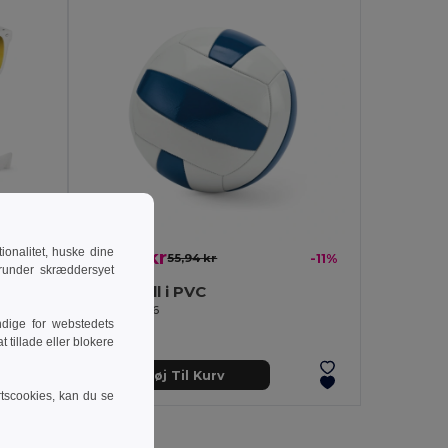
onalitet, huske dine
49,83 kr
55,94 kr
-11%
runder skræddersyet
PC-solbriller med gennemskinnelige stel
Volleyball i PVC
Egotier 98136
dige for webstedets
 tillade eller blokere
Tilføj Til Kurv
rtscookies, kan du se