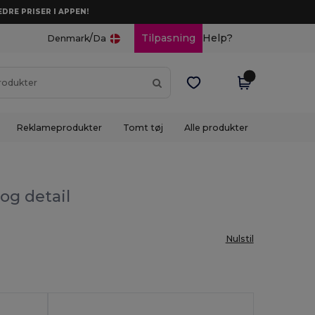
DRE PRISER I APPEN!
/
Tilpasning
Help?
Denmark
Da
Reklameprodukter
Tomt tøj
Alle produkter
og detail
Nulstil