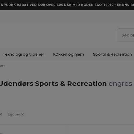
 FÅ 75 DKK RABAT VED KØB OVER 600 DKK MED KODEN EGOTIER10 – ENDNU BE
Teknologi og tilbehør
Køkken og hjem
Sports & Recreation
ørs
 Udendørs Sports & Recreation
engros 
Egotier