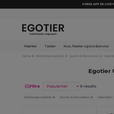
VORES APP ER LIVE!
Mærker
Tasker
Krus, flasker og bordservice
Home
Reklameprodukter
Sports & Recreation
Udend
Egotier
Sorter efter
Filtre
6 results.
Reklameprodukter
Sports & Recreation
Udendørs