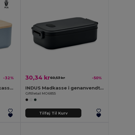
30,34 kr
-32%
60,53 kr
-50%
BEIBABOX PLA majs madkasse 1000 ml
INDUS Madkasse i genanvendt PP
GiftRetail MO6855
Tilføj Til Kurv