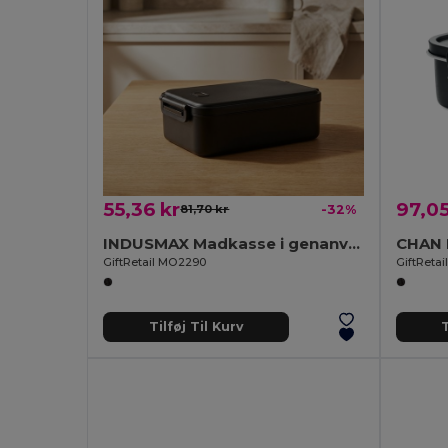
55,36 kr
97,05
81,70 kr
-32%
INDUSMAX Madkasse i genanvendt PP 2200 m
GiftRetail MO2290
GiftReta
Tilføj Til Kurv
T