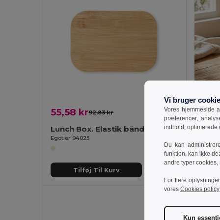
Vi bruger cooki
Vores hjemmeside an
55,58 kr
40,74
92,83 kr
-40%
præferencer, analy
indhold, optimerede
Lunch Box. Elastik bånd for nemmere håndtering. Kan rumme 800 ml
Egotier 94025
GiftReta
Du kan administrer
funktion, kan ikke de
andre typer cookies,
Tilføj Til Kurv
T
For flere oplysninge
vores
Cookies policy
Kun essenti