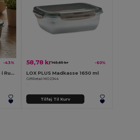
58,78 kr
-43%
145,65 kr
-60%
LOX Miljøvenlig Madkasse i Rustfrit Stål 850 ml
LOX PLUS Madkasse 1650 ml
GiftRetail MO2344
Tilføj Til Kurv