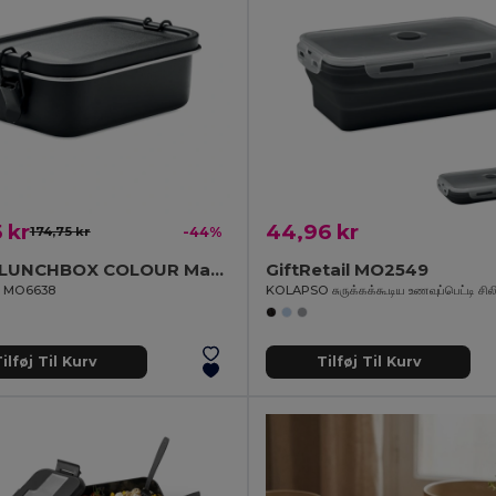
 kr
44,96 kr
174,75 kr
-44%
CHAN LUNCHBOX COLOUR Madkasse I rustfrit stål 750 m
GiftRetail MO2549
il MO6638
KOLAPSO சுருக்கக்கூடிய உணவுப்பெட்டி சில
ilføj Til Kurv
Tilføj Til Kurv