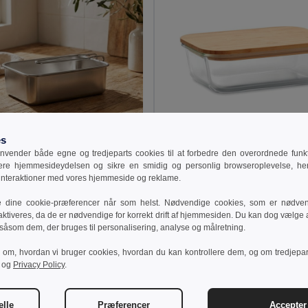
es
vender både egne og tredjeparts cookies til at forbedre den overordnede funkti
 kr
61,47 kr
106,72 kr
-62%
111,16 kr
sere hjemmesideydelsen og sikre en smidig og personlig browseroplevelse, he
 interaktioner med vores hjemmeside og reklame.
TAMELUNCH Madkasse i rustfrit stål
il MO2224
GiftRetail MO9962
e dine cookie-præferencer når som helst. Nødvendige cookies, som er nødven
aktiveres, da de er nødvendige for korrekt drift af hjemmesiden. Du kan dog vælge at
 såsom dem, der bruges til personalisering, analyse og målretning.
ilføj Til Kurv
Tilføj Til Kurv
r om, hvordan vi bruger cookies, hvordan du kan kontrollere dem, og om tredjepa
og
Privacy Policy
.
elle
Præferencer
Accepter 