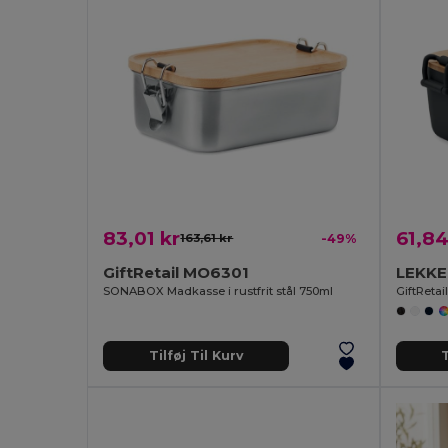
83,01 kr
61,84
163,61 kr
-49%
GiftRetail MO6301
LEKKE
SONABOX Madkasse i rustfrit stål 750ml
GiftReta
Tilføj Til Kurv
T