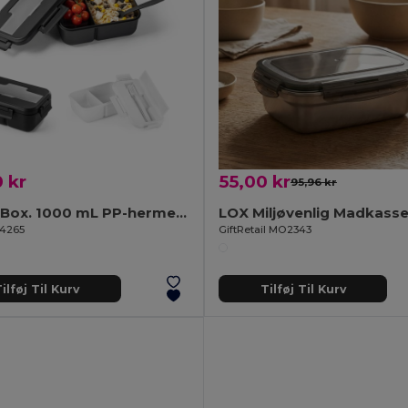
 kr
55,00 kr
95,96 kr
Lunch Box. 1000 mL PP-hermetisk kasse
94265
GiftRetail MO2343
ilføj Til Kurv
Tilføj Til Kurv