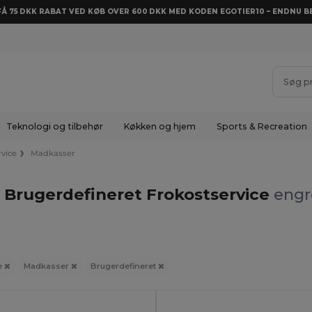
 FÅ 75 DKK RABAT VED KØB OVER 600 DKK MED KODEN EGOTIER10 – ENDNU BE
Teknologi og tilbehør
Køkken og hjem
Sports & Recreation
rvice
Madkasser
 Brugerdefineret Frokostservice
engr
e
Madkasser
Brugerdefineret