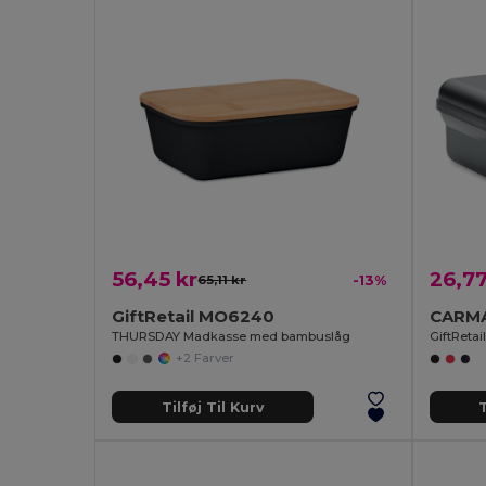
56,45 kr
26,77
65,11 kr
-13%
GiftRetail MO6240
THURSDAY Madkasse med bambuslåg
GiftReta
+2 Farver
Tilføj Til Kurv
T