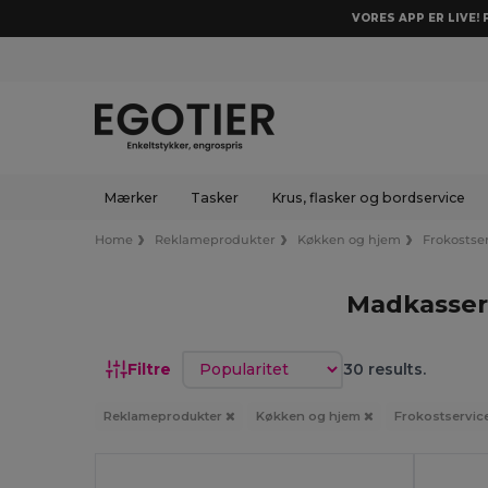
VORES APP ER LIVE!
Mærker
Tasker
Krus, flasker og bordservice
Home
Reklameprodukter
Køkken og hjem
Frokostse
Madkasser
Sorter efter
Filtre
30 results.
Reklameprodukter
Køkken og hjem
Frokostservic