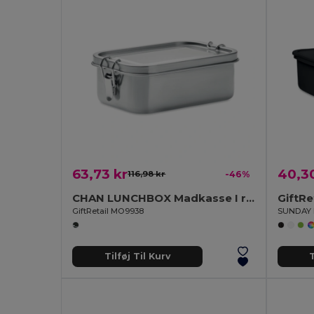
63,73 kr
40,30
116,98 kr
-46%
CHAN LUNCHBOX Madkasse I rustfrit stål 750 ml
GiftRe
GiftRetail MO9938
SUNDAY 
Tilføj Til Kurv
T