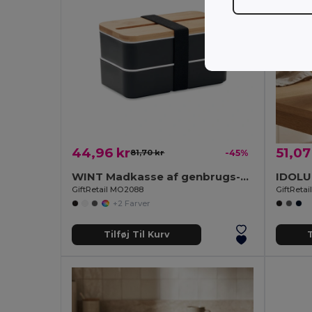
44,96 kr
51,07
81,70 kr
-45%
WINT Madkasse af genbrugs-PP
GiftRetail MO2088
GiftRetai
+2 Farver
Tilføj Til Kurv
T