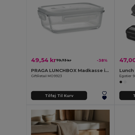
49,54 kr
47,00
79,73 kr
-38%
PRAGA LUNCHBOX Madkasse i glas med PP låg 900m
GiftRetail MO9923
Egotier 
Tilføj Til Kurv
T