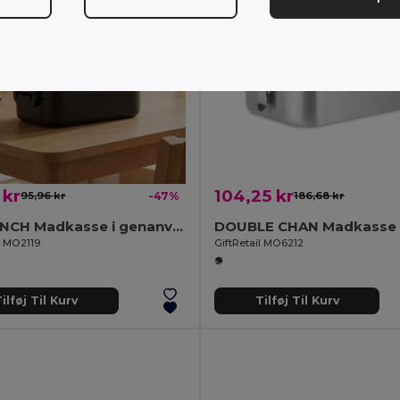
 kr
104,25 kr
95,96 kr
-47%
186,68 kr
IDOLUNCH Madkasse i genanvendt PP
l MO2119
GiftRetail MO6212
ilføj Til Kurv
Tilføj Til Kurv