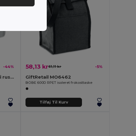
58,13 kr
-44%
61,11 kr
-5%
DOUBLE CHAN Madkasse i rustfrit stål
GiftRetail MO6462
BOBE 600D RPET isoleret frokosttaske
Tilføj Til Kurv