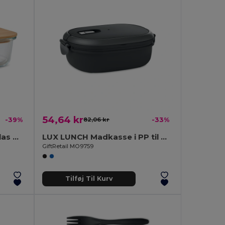
54,64 kr
-39%
82,06 kr
-33%
TUNDRA 3 Madkasse af glas med bambuslåg
LUX LUNCH Madkasse i PP til mikroovnen
GiftRetail MO9759
Tilføj Til Kurv