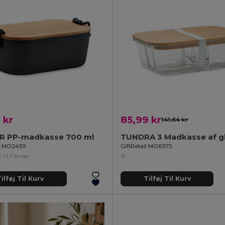
 kr
85,99 kr
141,64 kr
R PP-madkasse 700 ml
il MO2459
GiftRetail MO6973
+1 Farver
ilføj Til Kurv
Tilføj Til Kurv