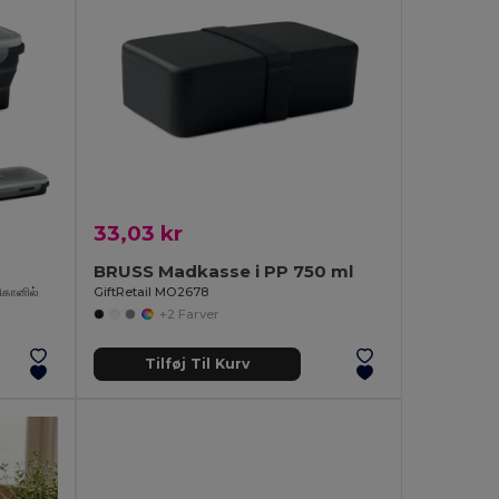
33,03 kr
BRUSS Madkasse i PP 750 ml
ிகானில்
GiftRetail MO2678
+2 Farver
Tilføj Til Kurv