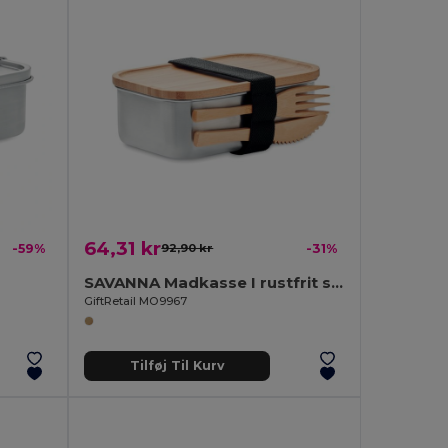
64,31 kr
-59%
92,90 kr
-31%
SAVANNA Madkasse I rustfrit stål 600 ml
GiftRetail MO9967
Tilføj Til Kurv