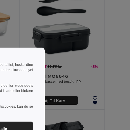
onalitet, huske dine
56,45 kr
-45%
59,36 kr
-5%
runder skræddersyet
TUNDRA LUNCHBOX Madkasse i glas med bambus låg
GiftRetail MO6646
MAKAN Madkasse med bestik i PP
dige for webstedets
 tillade eller blokere
Tilføj Til Kurv
rtscookies, kan du se
alle