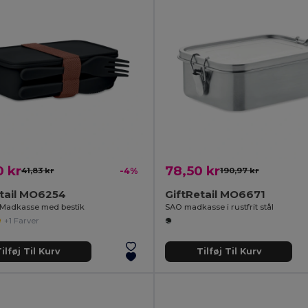
 kr
78,50 kr
41,83 kr
-4%
190,97 kr
tail MO6254
GiftRetail MO6671
Madkasse med bestik
SAO madkasse i rustfrit stål
+1 Farver
ilføj Til Kurv
Tilføj Til Kurv