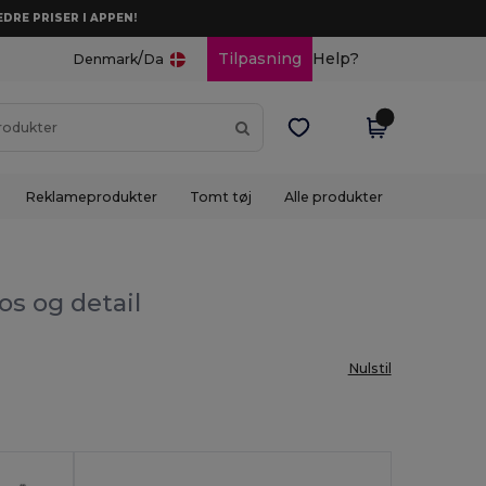
DRE PRISER I APPEN!
/
Tilpasning
Help?
Denmark
Da
Reklameprodukter
Tomt tøj
Alle produkter
os og detail
Nulstil