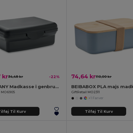
 kr
74,64 kr
34,48 kr
-22%
110,00 kr
CARMANY Madkasse i genbrugs-PP 800 ml
il MO6905
GiftRetail MO2311
+1 Farver
ilføj Til Kurv
Tilføj Til Kurv