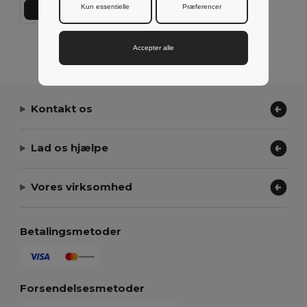
Kun essentielle
Præferencer
Tilføj Til Kurv
Viser alle produkter.
Accepter alle
Kontakt os
Lad os hjælpe
Vores virksomhed
Betalingsmetoder
Forsendelsesmetoder