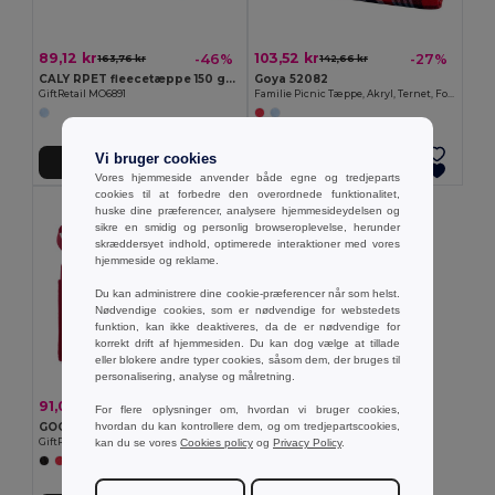
89,12 kr
103,52 kr
-46%
-27%
163,76 kr
142,66 kr
CALY RPET fleecetæppe 150 gr/m²
Goya 52082
GiftRetail MO6891
Familie Picnic Tæppe, Akryl, Ternet, Foldbar NEVIS
Vi bruger cookies
Tilføj Til Kurv
Tilføj Til Kurv
Vores hjemmeside anvender både egne og tredjeparts
cookies til at forbedre den overordnede funktionalitet,
huske dine præferencer, analysere hjemmesideydelsen og
sikre en smidig og personlig browseroplevelse, herunder
skræddersyet indhold, optimerede interaktioner med vores
hjemmeside og reklame.
Du kan administrere dine cookie-præferencer når som helst.
Nødvendige cookies, som er nødvendige for webstedets
funktion, kan ikke deaktiveres, da de er nødvendige for
korrekt drift af hjemmesiden. Du kan dog vælge at tillade
eller blokere andre typer cookies, såsom dem, der bruges til
personalisering, analyse og målretning.
91,08 kr
-41%
155,32 kr
For flere oplysninger om, hvordan vi bruger cookies,
hvordan du kan kontrollere dem, og om tredjepartscookies,
GOODTIMES Picnic tæppe
kan du se vores
Cookies policy
og
Privacy Policy
.
GiftRetail MO8822