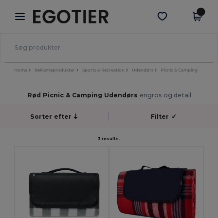
×
Egotier-app
Hent app
Bedre priser i appen!
Home
Reklameprodukter
Sports & Recreation
Udendørs
Picnic & Camping
Rød Picnic & Camping Udendørs
engros og detail
Sorter efter
Filter
✓
3 results.