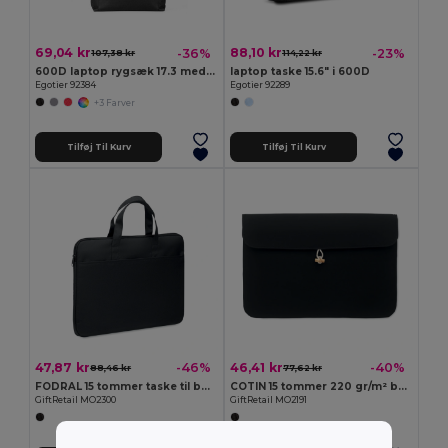
69,04 kr
88,10 kr
-36%
-23%
107,38 kr
114,22 kr
600D laptop rygsæk 17.3 med 210D foer
laptop taske 15.6" i 600D
Egotier 92384
Egotier 92289
+3 Farver
Tilføj Til Kurv
Tilføj Til Kurv
47,87 kr
46,41 kr
-46%
-40%
88,46 kr
77,62 kr
FODRAL 15 tommer taske til bærbar compute
COTIN 15 tommer 220 gr/m² bomuldspose
GiftRetail MO2300
GiftRetail MO2191