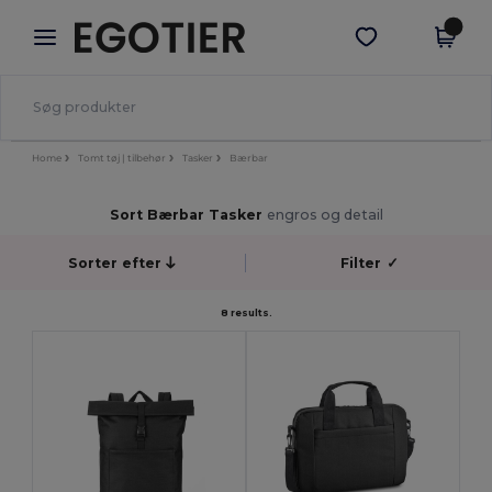
×
Egotier-app
Hent app
Bedre priser i appen!
Home
Tomt tøj | tilbehør
Tasker
Bærbar
Sort Bærbar Tasker
engros og detail
Sorter efter
Filter
✓
8 results.