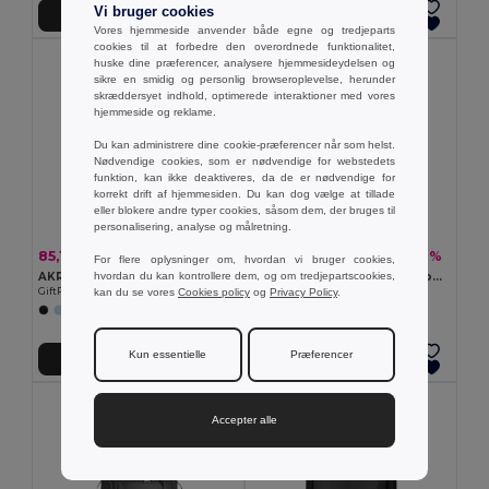
Vi bruger cookies
Tilføj Til Kurv
Tilføj Til Kurv
Vores hjemmeside anvender både egne og tredjeparts
cookies til at forbedre den overordnede funktionalitet,
huske dine præferencer, analysere hjemmesideydelsen og
sikre en smidig og personlig browseroplevelse, herunder
skræddersyet indhold, optimerede interaktioner med vores
hjemmeside og reklame.
Du kan administrere dine cookie-præferencer når som helst.
Nødvendige cookies, som er nødvendige for webstedets
funktion, kan ikke deaktiveres, da de er nødvendige for
korrekt drift af hjemmesiden. Du kan dog vælge at tillade
eller blokere andre typer cookies, såsom dem, der bruges til
personalisering, analyse og målretning.
85,12 kr
80,03 kr
-50%
-40%
169,36 kr
133,71 kr
For flere oplysninger om, hvordan vi bruger cookies,
hvordan du kan kontrollere dem, og om tredjepartscookies,
AKRAOS Slank 15 tommer laptop-rygsæk
LAUGAR Slank rygsæk til 15 tommer bærb
kan du se vores
Cookies policy
og
Privacy Policy
.
GiftRetail MO2318
GiftRetail MO2305
+1 Farver
Kun essentielle
Præferencer
Tilføj Til Kurv
Tilføj Til Kurv
Accepter alle