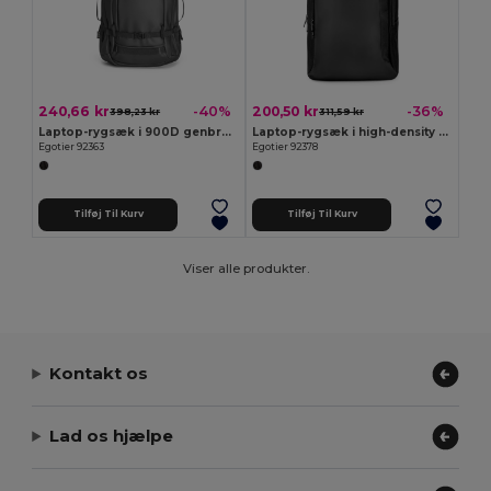
240,66 kr
200,50 kr
-40%
-36%
398,23 kr
311,59 kr
Laptop-rygsæk i 900D genbrugspolyester med høj densitet, vandafvisende coating og for i 210D genbrugspolyester 17'3"
Laptop-rygsæk i high-density 600D genanvendt polyester
Egotier 92363
Egotier 92378
Tilføj Til Kurv
Tilføj Til Kurv
Viser alle produkter.
Kontakt os
Lad os hjælpe