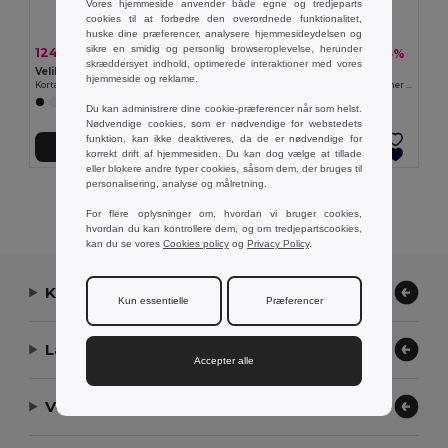
Vores hjemmeside anvender både egne og tredjeparts
cookies til at forbedre den overordnede funktionalitet,
huske dine præferencer, analysere hjemmesideydelsen og
sikre en smidig og personlig browseroplevelse, herunder
124,33 kr
109,20 kr
-33%
-35%
185,15 kr
167,62 kr
skræddersyet indhold, optimerede interaktioner med vores
Velilla 36122
Velilla 36131
hjemmeside og reklame.
Kortærmet jakke i poplin (110 g/m²) i bomuld (35 %) og polyester (65 %)
Twill tunic (190g/m²) med korte ærmer , i polyester (65%) and cotton (35%)
Du kan administrere dine cookie-præferencer når som helst.
Nødvendige cookies, som er nødvendige for webstedets
funktion, kan ikke deaktiveres, da de er nødvendige for
Tilføj Til Kurv
Tilføj Til Kurv
korrekt drift af hjemmesiden. Du kan dog vælge at tillade
eller blokere andre typer cookies, såsom dem, der bruges til
personalisering, analyse og målretning.
Viser alle produkter.
For flere oplysninger om, hvordan vi bruger cookies,
hvordan du kan kontrollere dem, og om tredjepartscookies,
kan du se vores
Cookies policy
og
Privacy Policy
.
Kontakt os
Kun essentielle
Præferencer
Lad os hjælpe
Accepter alle
Vores virksomhed