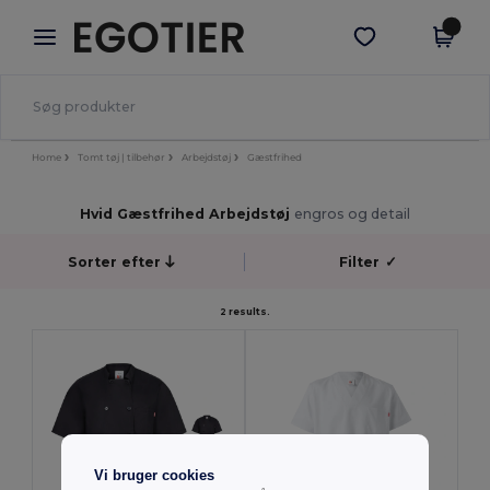
×
Egotier-app
Hent app
Bedre priser i appen!
Home
Tomt tøj | tilbehør
Arbejdstøj
Gæstfrihed
Hvid Gæstfrihed Arbejdstøj
engros og detail
Sorter efter
Filter
✓
2 results.
Vi bruger cookies