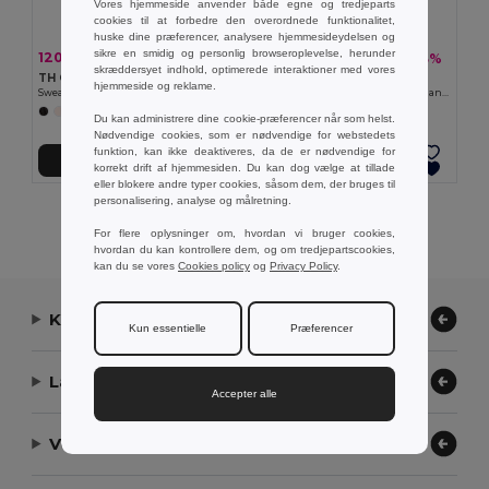
Vores hjemmeside anvender både egne og tredjeparts
cookies til at forbedre den overordnede funktionalitet,
huske dine præferencer, analysere hjemmesideydelsen og
sikre en smidig og personlig browseroplevelse, herunder
120,62 kr
104,40 kr
-36%
-23%
188,50 kr
134,88 kr
skræddersyet indhold, optimerede interaktioner med vores
TH Clothes 30174
TH Clothes 30287
hjemmeside og reklame.
Sweatshirt for kids (unisex)
Kid's sweatshirt in recycled cotton and polyester
+8 Farver
+4 Farver
Du kan administrere dine cookie-præferencer når som helst.
Nødvendige cookies, som er nødvendige for webstedets
funktion, kan ikke deaktiveres, da de er nødvendige for
Tilføj Til Kurv
Tilføj Til Kurv
korrekt drift af hjemmesiden. Du kan dog vælge at tillade
eller blokere andre typer cookies, såsom dem, der bruges til
personalisering, analyse og målretning.
Viser alle produkter.
For flere oplysninger om, hvordan vi bruger cookies,
hvordan du kan kontrollere dem, og om tredjepartscookies,
kan du se vores
Cookies policy
og
Privacy Policy
.
Kontakt os
Kun essentielle
Præferencer
Lad os hjælpe
Accepter alle
Vores virksomhed