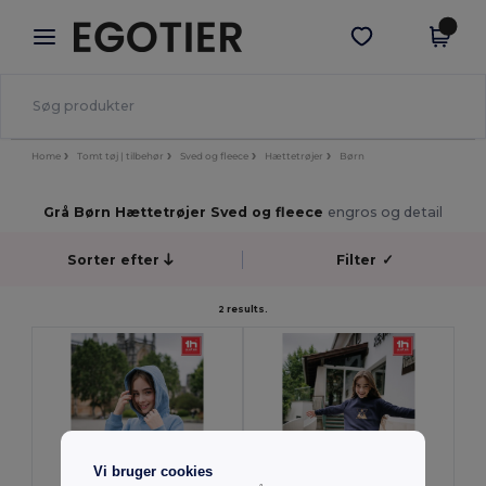
×
Egotier-app
Hent app
Bedre priser i appen!
Home
Tomt tøj | tilbehør
Sved og fleece
Hættetrøjer
Børn
Grå Børn Hættetrøjer Sved og fleece
engros og detail
Sorter efter
Filter
✓
2 results.
Vi bruger cookies