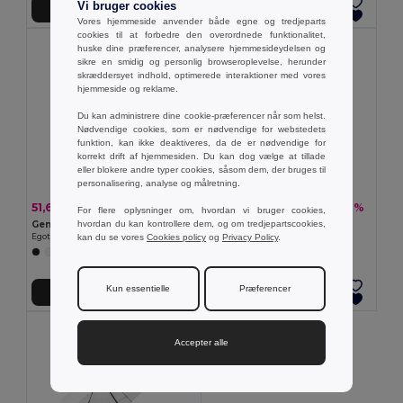
Vi bruger cookies
Tilføj Til Kurv
Tilføj Til Kurv
Vores hjemmeside anvender både egne og tredjeparts
cookies til at forbedre den overordnede funktionalitet,
huske dine præferencer, analysere hjemmesideydelsen og
sikre en smidig og personlig browseroplevelse, herunder
skræddersyet indhold, optimerede interaktioner med vores
hjemmeside og reklame.
Du kan administrere dine cookie-præferencer når som helst.
Nødvendige cookies, som er nødvendige for webstedets
funktion, kan ikke deaktiveres, da de er nødvendige for
korrekt drift af hjemmesiden. Du kan dog vælge at tillade
eller blokere andre typer cookies, såsom dem, der bruges til
personalisering, analyse og målretning.
51,65 kr
62,42 kr
-25%
-10%
68,68 kr
69,48 kr
For flere oplysninger om, hvordan vi bruger cookies,
hvordan du kan kontrollere dem, og om tredjepartscookies,
Genvundet polyester (100% rPET) pongee paraply
190T polyester paraply
kan du se vores
Cookies policy
og
Privacy Policy
.
Egotier 99149
Egotier 99098
+1 Farver
Kun essentielle
Præferencer
Tilføj Til Kurv
Tilføj Til Kurv
Accepter alle