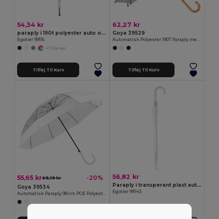
54,34 kr
62,27 kr
paraply i 190t polyester auto open
Goya 39529
Egotier 99116
Automatisk Polyester 190T Paraply med Træhåndtag CLOUDY
+7 Farver
Tilføj Til Kurv
Tilføj Til Kurv
56,82 kr
55,65 kr
-20%
69,19 kr
Paraply i transperant plast auto open
Goya 39534
Egotier 99143
Automatisk Paraply 98 cm POE Polyester MIST