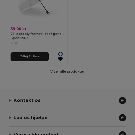
59,00 kr
21'' paraply fremstillet af genanvendt polyester (100 % rPET) 190T vindtæt pongee
Egotier 99173
Tilføj Til Kurv
Viser alle produkter.
Kontakt os
Lad os hjælpe
Vores virksomhed