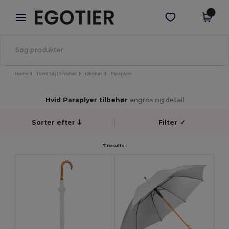
×
Egotier-app
Hent app
Bedre priser i appen!
Home
Tomt tøj | tilbehør
tilbehør
Paraplyer
Hvid Paraplyer tilbehør
engros og detail
Sorter efter
Filter
✓
7 results.