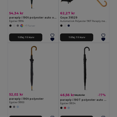
54,34 kr
62,27 kr
paraply i 190t polyester auto open
Goya 39529
Egotier 99116
Automatisk Polyester 190T Paraply med Træhåndtag CLOUDY
+7 Farver
Tilføj Til Kurv
Tilføj Til Kurv
52,02 kr
46,56 kr
-17%
56,02 kr
paraply i 190t polyester
paraply i 190T polyester auto open
Egotier 99100
Egotier 99134