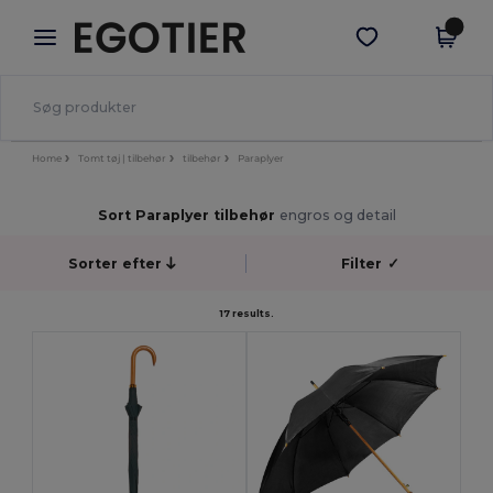
×
Egotier-app
Hent app
Bedre priser i appen!
Home
Tomt tøj | tilbehør
tilbehør
Paraplyer
Sort Paraplyer tilbehør
engros og detail
Sorter efter
Filter
✓
17 results.