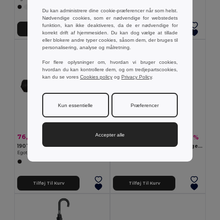
Du kan administrere dine cookie-præferencer når som helst.
Nødvendige cookies, som er nødvendige for webstedets
funktion, kan ikke deaktiveres, da de er nødvendige for
Tilføj Til Kurv
Tilføj Til Kurv
korrekt drift af hjemmesiden. Du kan dog vælge at tillade
eller blokere andre typer cookies, såsom dem, der bruges til
personalisering, analyse og målretning.
For flere oplysninger om, hvordan vi bruger cookies,
hvordan du kan kontrollere dem, og om tredjepartscookies,
kan du se vores
Cookies policy
og
Privacy Policy
.
Kun essentielle
Præferencer
Accepter alle
76,61 kr
82,79 kr
-26%
-26%
103,16 kr
111,23 kr
190T pongee paraply med automatisk åbning og lukning
21" Taskeparaply i 190T pongee med auto åben
Egotier 99151
Egotier 99091
Tilføj Til Kurv
Tilføj Til Kurv