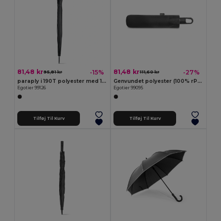
81,48 kr
81,48 kr
-15%
-27%
95,81 kr
111,60 kr
paraply i 190T polyester med 12 paneler auto open
Genvundet polyester (100% rPET) 190T pongee paraply med automatisk åben og lukke funktion
Egotier 99126
Egotier 99095
Tilføj Til Kurv
Tilføj Til Kurv