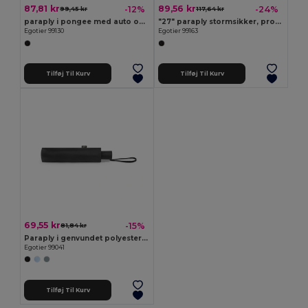
87,81 kr
89,56 kr
-12%
-24%
99,45 kr
117,64 kr
paraply i pongee med auto open
"27" paraply stormsikker, produceret i genvundet polyester(100% rPET) pongee 190T
Egotier 99130
Egotier 99163
Tilføj Til Kurv
Tilføj Til Kurv
69,55 kr
-15%
81,84 kr
Paraply i genvundet polyester (100% rPET) 190T Pongee
Egotier 99041
Tilføj Til Kurv