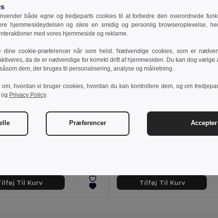
es
vender både egne og tredjeparts cookies til at forbedre den overordnede funkti
sere hjemmesideydelsen og sikre en smidig og personlig browseroplevelse, he
 interaktioner med vores hjemmeside og reklame.
e dine cookie-præferencer når som helst. Nødvendige cookies, som er nødven
aktiveres, da de er nødvendige for korrekt drift af hjemmesiden. Du kan dog vælge at
 såsom dem, der bruges til personalisering, analyse og målretning.
r om, hvordan vi bruger cookies, hvordan du kan kontrollere dem, og om tredjepa
og
Privacy Policy
.
elle
Præferencer
Accepter 
 kr
93,41 kr
92,76 kr
-16%
140,77 kr
othes 30135
TH Clothes 30292
polo shirt
Women's technical polo
+19 Farver
+2 Farver
ilføj Til Kurv
Tilføj Til Kurv