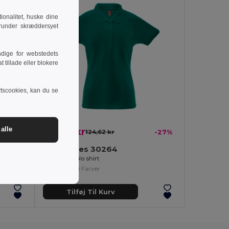
onalitet, huske dine
runder skræddersyet
dige for webstedets
 tillade eller blokere
rtscookies, kan du se
alle
90,43 kr
-34%
124,62 kr
-27%
TH Clothes 30264
Women's polo shirt
+5 Farver
Tilføj Til Kurv