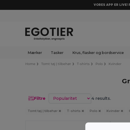
VORES APP ER LIVE!
Mærker
Tasker
Krus, flasker og bordservice
Home
Tomt tøj | tilbehør
T-shirts
Polo
Kvinder
Gr
Sorter efter
Filtre
4 results.
Tomt tøj | tilbehør
T-shirts
Polo
Kvinder