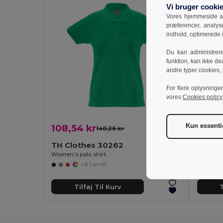
Vi bruger cooki
Vores hjemmeside an
præferencer, analy
indhold, optimerede
Du kan administrer
funktion, kan ikke de
andre typer cookies,
For flere oplysninge
vores
Cookies policy
Kun essenti
108,54 kr
77,62
140,26 kr
-23%
TH Clothes 30262
TH Cl
Women's polo shirt
Women's 
+8 Farver
Tilføj Til Kurv
T