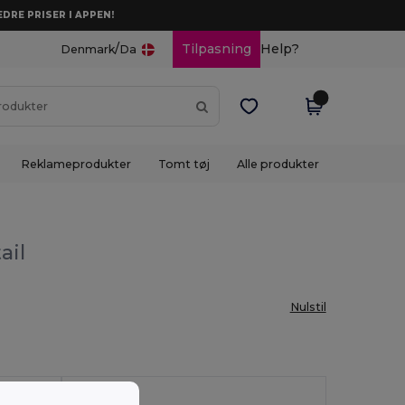
DRE PRISER I APPEN!
/
Tilpasning
Help?
Denmark
Da
Reklameprodukter
Tomt tøj
Alle produkter
ail
Nulstil