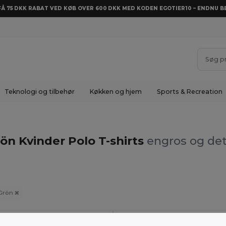
 FÅ 75 DKK RABAT VED KØB OVER 600 DKK MED KODEN EGOTIER10 – ENDNU BE
Teknologi og tilbehør
Køkken og hjem
Sports & Recreation
ön Kvinder Polo T-shirts
engros og det
Grön