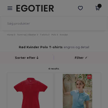
×
Egotier-app
Hent app
Bedre priser i appen!
Home
Tomt tøj | tilbehør
T-shirts
Polo
Kvinder
Rød Kvinder Polo T-shirts
engros og detail
Sorter efter
Filter
✓
6 results.