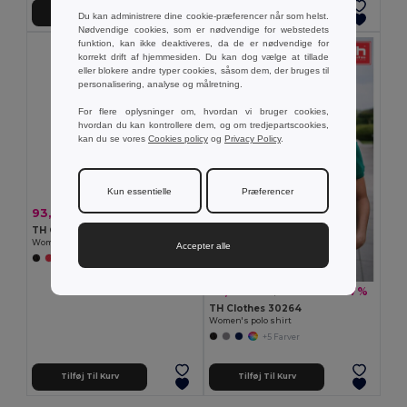
Tilføj Til Kurv
Tilføj Til Kurv
Du kan administrere dine cookie-præferencer når som helst.
Nødvendige cookies, som er nødvendige for webstedets
funktion, kan ikke deaktiveres, da de er nødvendige for
korrekt drift af hjemmesiden. Du kan dog vælge at tillade
eller blokere andre typer cookies, såsom dem, der bruges til
personalisering, analyse og målretning.
For flere oplysninger om, hvordan vi bruger cookies,
hvordan du kan kontrollere dem, og om tredjepartscookies,
kan du se vores
Cookies policy
og
Privacy Policy
.
Kun essentielle
Præferencer
93,41 kr
-34%
140,77 kr
TH Clothes 30292
Women's technical polo
Accepter alle
+2 Farver
90,43 kr
-27%
124,62 kr
TH Clothes 30264
Women's polo shirt
+5 Farver
Tilføj Til Kurv
Tilføj Til Kurv