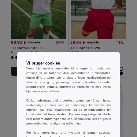
88,83 kr
58,64 kr
-20%
-11%
111,09 kr
65,77 kr
TH Clothes 30298
TH Clothes 30296
Adult sports shorts
Children's sports shorts
+1 Farver
+1 Farver
Vi bruger cookies
Vores hjemmeside anvender både egne og tredjeparts
Tilføj Til Kurv
Tilføj Til Kurv
cookies til at forbedre den overordnede funktionalitet,
huske dine præferencer, analysere hjemmesideydelsen og
sikre en smidig og personlig browseroplevelse, herunder
skræddersyet indhold, optimerede interaktioner med vores
hjemmeside og reklame.
Du kan administrere dine cookie-præferencer når som helst.
Nødvendige cookies, som er nødvendige for webstedets
funktion, kan ikke deaktiveres, da de er nødvendige for
korrekt drift af hjemmesiden. Du kan dog vælge at tillade
eller blokere andre typer cookies, såsom dem, der bruges til
personalisering, analyse og målretning.
For flere oplysninger om, hvordan vi bruger cookies,