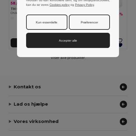
hvordan du kan kontrollere dem, og om tredjepartscookies,
58,64 kr
-14%
68,46 kr
kan du se vores
Cookies policy
og
Privacy Policy
.
TH Clothes 30297
Children's sports shorts
88,83 kr
-23%
116,04 kr
TH Clothes 30299
Kun essentielle
Præferencer
Adult sports shorts
Accepter alle
Tilføj Til Kurv
Tilføj Til Kurv
Viser alle produkter.
Kontakt os
Lad os hjælpe
Vores virksomhed