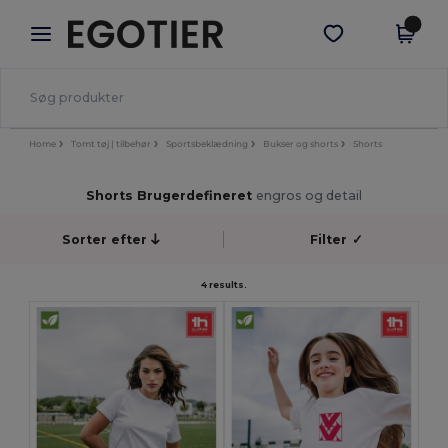
×
Egotier-app
Hent app
Bedre priser i appen!
Home
Tomt tøj | tilbehør
Sportsbeklædning
Bukser og shorts
Shorts
Shorts Brugerdefineret
engros og detail
Sorter efter
Filter
✓
4 results.