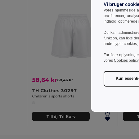
Vi bruger cooki
Vores hjemmeside an
præferencer, analy
indhold, optimerede
Du kan administrer
funktion, kan ikke de
andre typer cookies,
For flere oplysninge
vores
Cookies policy
Kun essenti
58,64 kr
88,83
68,46 kr
-14%
TH Clothes 30297
TH Cl
Children's sports shorts
Adult spo
Tilføj Til Kurv
T