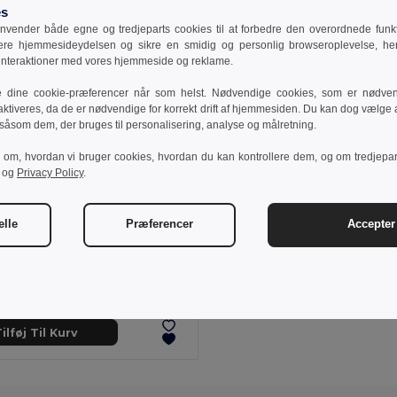
es
vender både egne og tredjeparts cookies til at forbedre den overordnede funkti
sere hjemmesideydelsen og sikre en smidig og personlig browseroplevelse, he
 interaktioner med vores hjemmeside og reklame.
e dine cookie-præferencer når som helst. Nødvendige cookies, som er nødven
aktiveres, da de er nødvendige for korrekt drift af hjemmesiden. Du kan dog vælge at
 såsom dem, der bruges til personalisering, analyse og målretning.
r om, hvordan vi bruger cookies, hvordan du kan kontrollere dem, og om tredjepa
og
Privacy Policy
.
elle
Præferencer
Accepter 
 kr
116,04 kr
-23%
othes 30299
rts shorts
ilføj Til Kurv