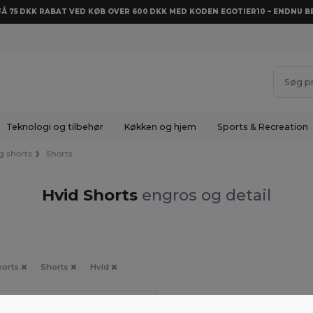
 FÅ 75 DKK RABAT VED KØB OVER 600 DKK MED KODEN EGOTIER10 – ENDNU BE
Teknologi og tilbehør
Køkken og hjem
Sports & Recreation
g shorts
Shorts
Hvid Shorts
engros og detail
horts
Shorts
Hvid