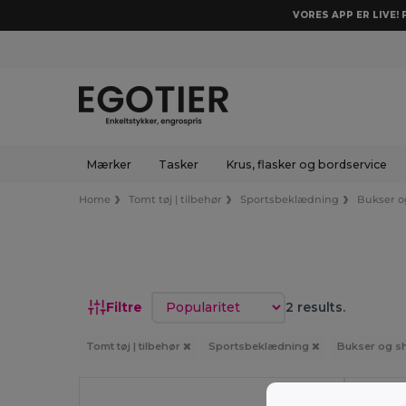
VORES APP ER LIVE!
Mærker
Tasker
Krus, flasker og bordservice
Home
Tomt tøj | tilbehør
Sportsbeklædning
Bukser o
Sorter efter
Filtre
2 results.
Tomt tøj | tilbehør
Sportsbeklædning
Bukser og s