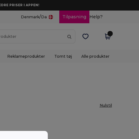
DRE PRISER I APPEN!
/
Tilpasning
Help?
Denmark
Da
Reklameprodukter
Tomt tøj
Alle produkter
Nulstil