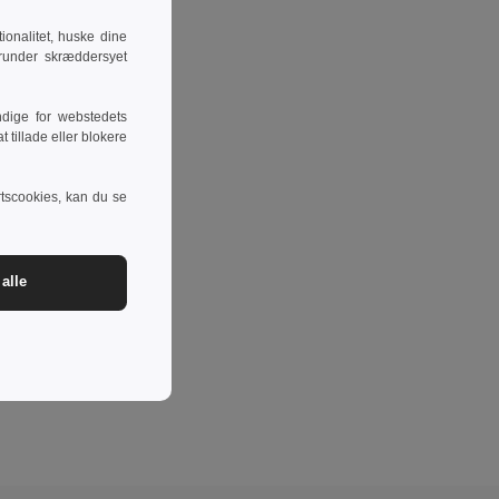
onalitet, huske dine
runder skræddersyet
dige for webstedets
 tillade eller blokere
rtscookies, kan du se
alle