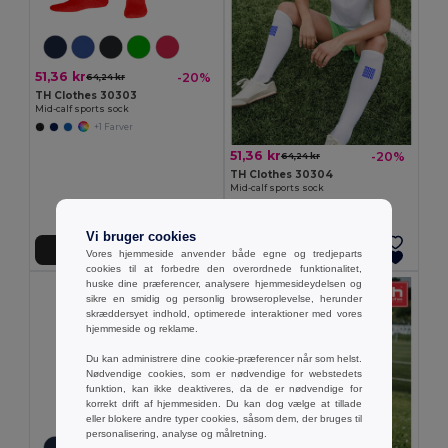
51,36 kr
-20%
64,24 kr
TH Clothes 30303
Mid-calf sports sock
+1 Farver
51,36 kr
-20%
64,24 kr
TH Clothes 30304
Mid-calf sports sock
Vi bruger cookies
Tilføj Til Kurv
Tilføj Til Kurv
Vores hjemmeside anvender både egne og tredjeparts
cookies til at forbedre den overordnede funktionalitet,
huske dine præferencer, analysere hjemmesideydelsen og
sikre en smidig og personlig browseroplevelse, herunder
skræddersyet indhold, optimerede interaktioner med vores
hjemmeside og reklame.
Du kan administrere dine cookie-præferencer når som helst.
Nødvendige cookies, som er nødvendige for webstedets
funktion, kan ikke deaktiveres, da de er nødvendige for
korrekt drift af hjemmesiden. Du kan dog vælge at tillade
eller blokere andre typer cookies, såsom dem, der bruges til
personalisering, analyse og målretning.