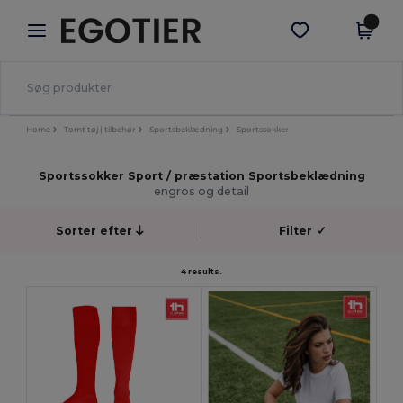
×
Egotier-app
Hent app
Bedre priser i appen!
Home
Tomt tøj | tilbehør
Sportsbeklædning
Sportssokker
Sportssokker Sport / præstation Sportsbeklædning
engros og detail
Sorter efter
Filter
✓
4 results.