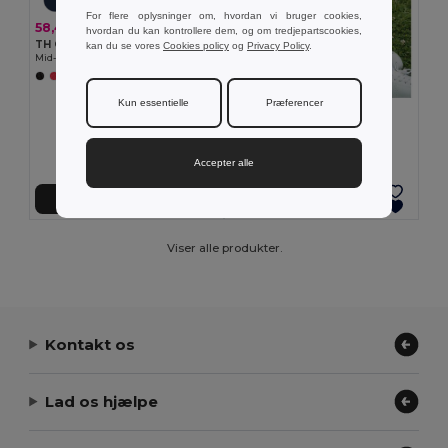
For flere oplysninger om, hvordan vi bruger cookies,
58,49 kr
hvordan du kan kontrollere dem, og om tredjepartscookies,
TH Clothes 30305
kan du se vores
Cookies policy
og
Privacy Policy
.
Mid-calf sports sock for children
+2 Farver
Kun essentielle
Præferencer
58,49 kr
TH Clothes 30306
Mid-calf sports sock for children
Accepter alle
Tilføj Til Kurv
Tilføj Til Kurv
Viser alle produkter.
Kontakt os
Lad os hjælpe