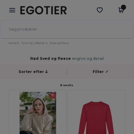
×
Egotier-app
Hent app
Bedre priser i appen!
Home
Tomt tøj | tilbehør
Sved og fleece
Rød Sved og fleece
engros og detail
Sorter efter
Filter
✓
8 results.