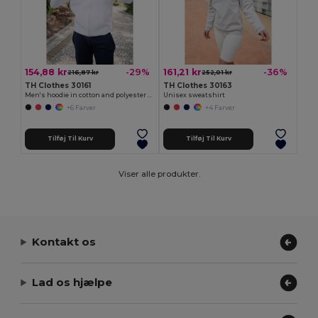
154,88 kr
161,21 kr
-29%
-36%
216,87 kr
252,01 kr
TH Clothes 30161
TH Clothes 30163
Men's hoodie in cotton and polyester with full zip
Unisex sweatshirt
+6 Farver
+4 Farver
Tilføj Til Kurv
Tilføj Til Kurv
Viser alle produkter.
Kontakt os
Lad os hjælpe