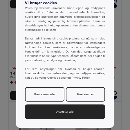
Vi bruger cookies
Tilføj Til Kurv
Tilføj Til Kurv
Vores hjemmeside anvender både egne og tredjeparts
cookies til at forbedre den overordnede funktionalitet,
huske dine præferencer, analysere hjemmesideydelsen og
sikre en smidig og personlig browseroplevelse, herunder
skræddersyet indhold, optimerede interaktioner med vores
hjemmeside og reklame.
Du kan administrere dine cookie-præferencer når som helst.
Nødvendige cookies, som er nødvendige for webstedets
funktion, kan ikke deaktiveres, da de er nødvendige for
korrekt drift af hjemmesiden. Du kan dog vælge at tillade
eller blokere andre typer cookies, såsom dem, der bruges til
personalisering, analyse og målretning.
154,88 kr
104,40 kr
-36%
-23%
242,18 kr
134,88 kr
For flere oplysninger om, hvordan vi bruger cookies,
hvordan du kan kontrollere dem, og om tredjepartscookies,
TH Clothes 30162
TH Clothes 30287
kan du se vores
Cookies policy
og
Privacy Policy
.
Women's hoodie in cotton and polyester with full zip
Kid's sweatshirt in recycled cotton and polyester
+6 Farver
+4 Farver
Kun essentielle
Præferencer
Tilføj Til Kurv
Tilføj Til Kurv
Accepter alle