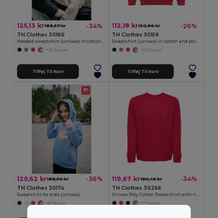
125,13 kr
112,18 kr
-34%
-26%
188,57 kr
150,96 kr
TH Clothes 30160
TH Clothes 30159
Hooded sweatshirt (unisex) in cotton and polyester
Sweatshirt (unisex) in cotton and polyester
+20 Farver
+13 Farver
Tilføj Til Kurv
Tilføj Til Kurv
120,62 kr
119,67 kr
-36%
-34%
188,50 kr
180,49 kr
TH Clothes 30174
TH Clothes 30266
Sweatshirt for kids (unisex)
Unisex Poly Cotton Sweatshirt with ribbed collar, cuffs and waistband
+8 Farver
+7 Farver