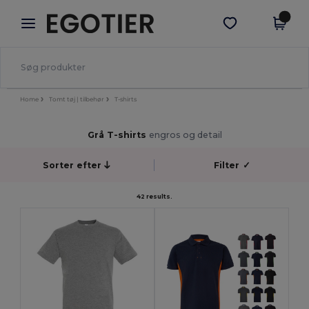
×
Egotier-app
Hent app
Bedre priser i appen!
Home
Tomt tøj | tilbehør
T-shirts
Grå T-shirts
engros og detail
Sorter efter
Filter
✓
42 results.