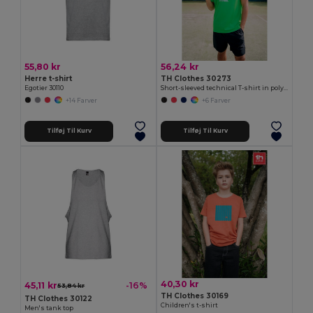
55,80 kr
56,24 kr
Herre t-shirt
TH Clothes 30273
Egotier 30110
Short-sleeved technical T-shirt in polyester
+14 Farver
+6 Farver
Tilføj Til Kurv
Tilføj Til Kurv
40,30 kr
45,11 kr
-16%
53,84 kr
TH Clothes 30169
TH Clothes 30122
Children's t-shirt
Men's tank top