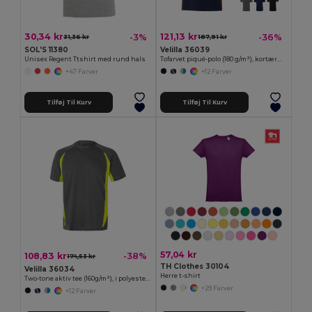
30,34 kr
121,13 kr
-3%
-36%
31,36 kr
187,91 kr
SOL'S 11380
Velilla 36039
Unisex Regent Ttshirt med rund hals
Tofarvet piqué-polo (180 g/m²), kortærmet, i bomuld (60 %) og polyester
+47 Farver
+12 Farver
Tilføj Til Kurv
Tilføj Til Kurv
57,04 kr
108,83 kr
-38%
174,53 kr
TH Clothes 30104
Velilla 36034
Herre t-shirt
Two-tone aktiv tee (160g/m²), i polyester (100%)
+29 Farver
+12 Farver