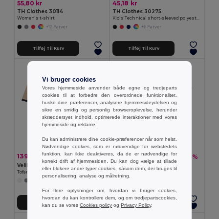
55,80 kr
45,18 kr
TH Clothes 30114
TH Clothes 30275
Women's t-shirt
Kid's Technical short-sleeved polyester T-shirt
+12 Farver
+6 Farver
Tilføj Til Kurv
Tilføj Til Kurv
Vi bruger cookies
Vores hjemmeside anvender både egne og tredjeparts
cookies til at forbedre den overordnede funktionalitet,
huske dine præferencer, analysere hjemmesideydelsen og
sikre en smidig og personlig browseroplevelse, herunder
skræddersyet indhold, optimerede interaktioner med vores
hjemmeside og reklame.
Du kan administrere dine cookie-præferencer når som helst.
Nødvendige cookies, som er nødvendige for webstedets
funktion, kan ikke deaktiveres, da de er nødvendige for
139,83 kr
108,54 kr
-33%
-23%
208,28 kr
140,26 kr
korrekt drift af hjemmesiden. Du kan dog vælge at tillade
Velilla 36148
TH Clothes 30262
eller blokere andre typer cookies, såsom dem, der bruges til
Tofarvet piqué poloshirt i stretch (200 g/m²) med korte ærmer, i polyester (96 %) og elastan (4 %)
Women's polo shirt
personalisering, analyse og målretning.
+1 Farver
+8 Farver
For flere oplysninger om, hvordan vi bruger cookies,
hvordan du kan kontrollere dem, og om tredjepartscookies,
Tilføj Til Kurv
Tilføj Til Kurv
kan du se vores
Cookies policy
og
Privacy Policy
.