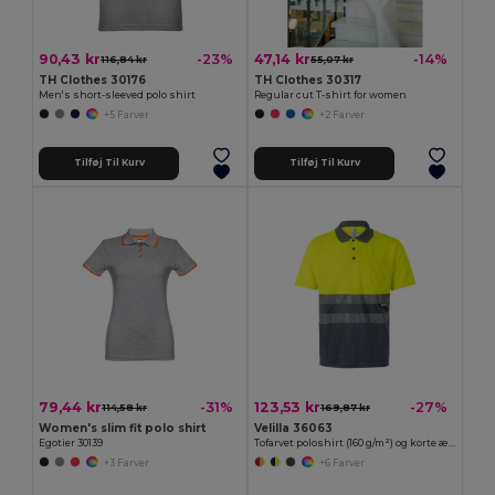
90,43 kr
47,14 kr
-23%
-14%
116,84 kr
55,07 kr
TH Clothes 30176
TH Clothes 30317
Men's short-sleeved polo shirt
Regular cut T-shirt for women
+5 Farver
+2 Farver
Tilføj Til Kurv
Tilføj Til Kurv
79,44 kr
123,53 kr
-31%
-27%
114,58 kr
169,87 kr
Women's slim fit polo shirt
Velilla 36063
Egotier 30139
Tofarvet poloshirt (160 g/m²) og korte ærmer, i polyester (100 %)
+3 Farver
+6 Farver