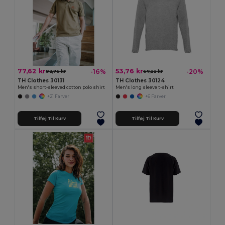
77,62 kr
53,76 kr
-16%
-20%
92,76 kr
67,22 kr
TH Clothes 30131
TH Clothes 30124
Men's short-sleeved cotton polo shirt
Men's long sleeve t-shirt
+21 Farver
+6 Farver
Tilføj Til Kurv
Tilføj Til Kurv