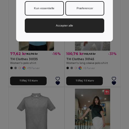
Kun essentielle
Præferencer
Accepter alle
77,62 kr
100,76 kr
-16%
-31%
92,76 kr
145,43 kr
TH Clothes 30135
TH Clothes 30145
Women's polo shirt
Women's long sleeve polo shirt
+19 Farver
+5 Farver
Tilføj Til Kurv
Tilføj Til Kurv