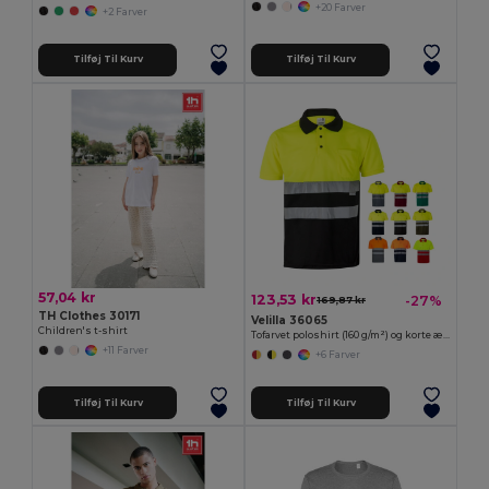
+20 Farver
+2 Farver
Tilføj Til Kurv
Tilføj Til Kurv
57,04 kr
123,53 kr
-27%
169,87 kr
TH Clothes 30171
Velilla 36065
Children's t-shirt
Tofarvet poloshirt (160 g/m²) og korte ærmer, i polyester (100 %)
+11 Farver
+6 Farver
Tilføj Til Kurv
Tilføj Til Kurv