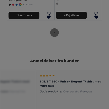
Men's polo shirt
+2 Farver
Tilføj Til Kurv
Tilføj Til Kurv
Anmeldelser fra kunder
★ ★ ★ ★ ★
 Regent Ttshirt med
SOL'S 11380 - Unisex Regent Ttshirt med
rund hals
rtabel
Oversat fra
Gode produkter
Oversat fra Français