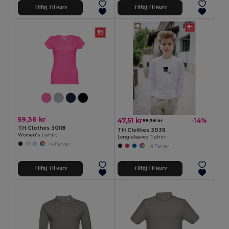
Tilføj Til Kurv
Tilføj Til Kurv
59,36 kr
47,51 kr
-14%
55,36 kr
TH Clothes 30118
TH Clothes 30311
Women's t-shirt
Long-sleeved T-shirt
+4 Farver
+4 Farver
Tilføj Til Kurv
Tilføj Til Kurv