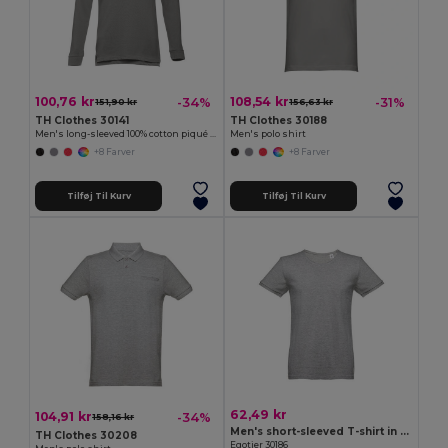
100,76 kr
108,54 kr
-34%
-31%
151,90 kr
156,63 kr
TH Clothes 30141
TH Clothes 30188
Men's long-sleeved 100% cotton piqué polo shirt with removable label
Men's polo shirt
+8 Farver
+8 Farver
Tilføj Til Kurv
Tilføj Til Kurv
62,49 kr
104,91 kr
-34%
158,16 kr
Men's short-sleeved T-shirt in combed cotton
TH Clothes 30208
Egotier 30186