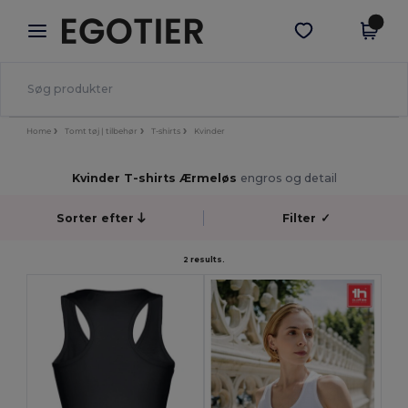
×
Egotier-app
Hent app
Bedre priser i appen!
Home
Tomt tøj | tilbehør
T-shirts
Kvinder
Kvinder T-shirts Ærmeløs
engros og detail
Sorter efter
Filter
✓
2 results.