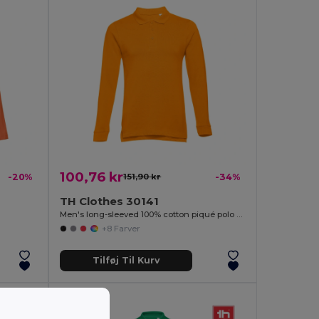
100,76 kr
-20%
151,90 kr
-34%
TH Clothes 30141
Men's long-sleeved 100% cotton piqué polo shirt with removable label
+8 Farver
Tilføj Til Kurv