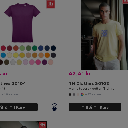
 kr
42,41 kr
othes 30104
TH Clothes 30102
hirt
Men's tubular cotton T-shirt
+29 Farver
+30 Farver
ilføj Til Kurv
Tilføj Til Kurv