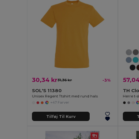
30,34 kr
57,04
31,36 kr
-3%
SOL'S 11380
TH Cl
Unisex Regent Ttshirt med rund hals
Herre t-s
+47 Farver
Tilføj Til Kurv
T