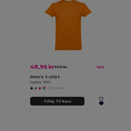
48,96 kr
57,11 kr
-14%
Men's t-shirt
Egotier 30112
+13 Farver
Tilføj Til Kurv