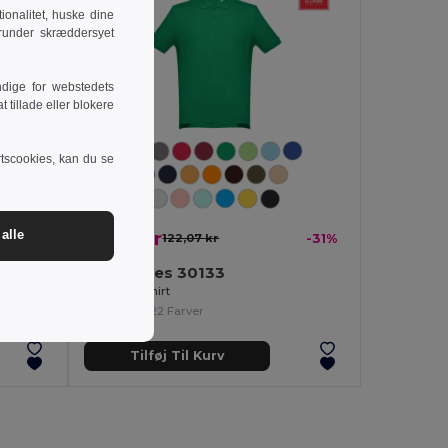
onalitet, huske dine
runder skræddersyet
dige for webstedets
 tillade eller blokere
rtscookies, kan du se
84,61 kr
alle
-31%
122,07 kr
-31%
TH Clothes 30133
Herre poloshirt
+22 Farver
Tilføj Til Kurv