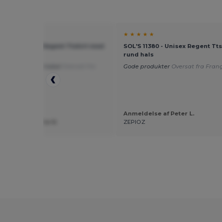
★ ★
★ ★ ★ ★ ★
11380 - Unisex Regent Ttshirt med
SOL'S 11380 - Unisex Regent Tt
als
rund hals
oldbar og komfortabel
Oversat fra
Gode produkter
Oversat fra Franç
is
Anmeldelse af Peter L.
else af Violette N.
ZEPIOZ