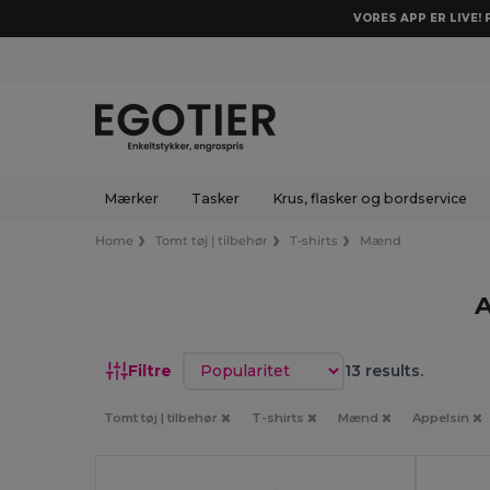
VORES APP ER LIVE!
Mærker
Tasker
Krus, flasker og bordservice
Home
Tomt tøj | tilbehør
T-shirts
Mænd
A
Sorter efter
Filtre
13 results.
Tomt tøj | tilbehør
T-shirts
Mænd
Appelsin