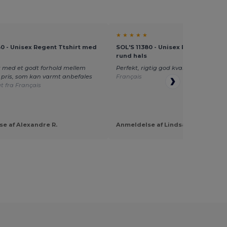
★ ★ ★ ★ ★
80 - Unisex Regent Ttshirt med
SOL'S 11380 - Unisex Regent Ttshi
rund hals
 med et godt forhold mellem
Perfekt, rigtig god kvalitet
Oversat fr
g pris, som kan varmt anbefales
Français
t fra Français
e af Alexandre R.
Anmeldelse af Lindsay R.