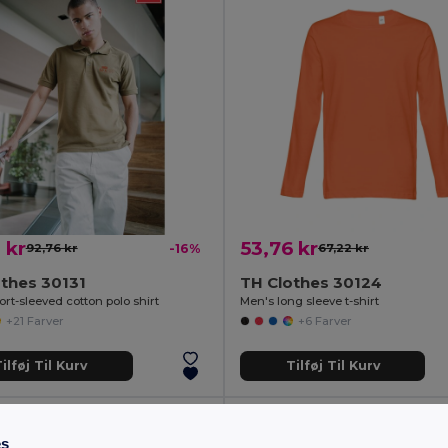
 kr
53,76 kr
92,76 kr
-16%
67,22 kr
thes 30131
TH Clothes 30124
rt-sleeved cotton polo shirt
Men's long sleeve t-shirt
+21 Farver
+6 Farver
ilføj Til Kurv
Tilføj Til Kurv
es