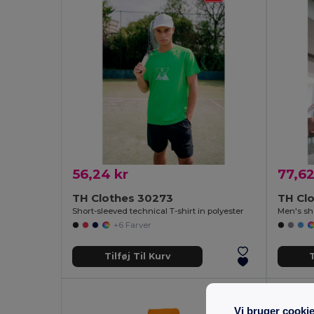
56,24 kr
77,62
TH Clothes 30273
TH Clo
Short-sleeved technical T-shirt in polyester
Men's sho
+6 Farver
Tilføj Til Kurv
T
Vi bruger cooki