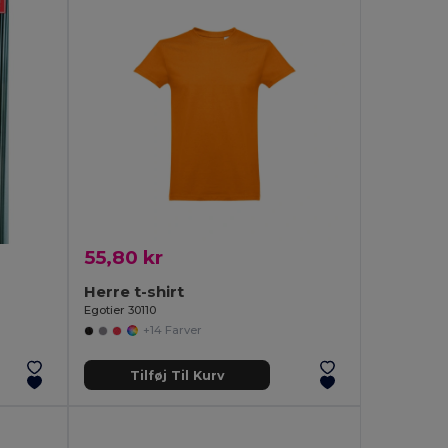
55,80 kr
Herre t-shirt
Egotier 30110
+14 Farver
Tilføj Til Kurv