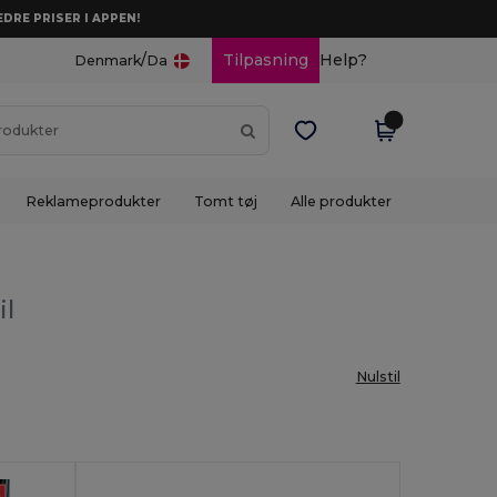
DRE PRISER I APPEN!
/
Tilpasning
Help?
Denmark
Da
Reklameprodukter
Tomt tøj
Alle produkter
il
Nulstil