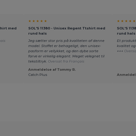
★ ★ ★ ★ ★
★ ★ ★ ★ ★
shirt med
SOL'S 11380 - Unisex Regent Ttshirt med
SOL'S 113
rund hals
rund hals
ais
Jeg sætter stor pris på kvaliteten af denne
Et produkt
model. Stoffet er behageligt, den unisex-
kvalitet o
pasform er vellykket, og den dybe sorte
+++
Oversa
farve er virkelig elegant. Meget velegnet til
tekstiltryk.
Oversat fra Français
Anmeldelse af Tommy R.
Catch Plus
Anmeldels