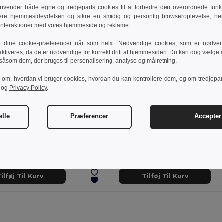
vender både egne og tredjeparts cookies til at forbedre den overordnede funkti
sere hjemmesideydelsen og sikre en smidig og personlig browseroplevelse, he
 interaktioner med vores hjemmeside og reklame.
e dine cookie-præferencer når som helst. Nødvendige cookies, som er nødven
aktiveres, da de er nødvendige for korrekt drift af hjemmesiden. Du kan dog vælge at
 såsom dem, der bruges til personalisering, analyse og målretning.
r om, hvordan vi bruger cookies, hvordan du kan kontrollere dem, og om tredjepa
og
Privacy Policy
.
 kr
110,00 kr
elle
Præferencer
Accepter 
55,36 kr
-14%
158,67 kr
thes 30311
TH Clothes 30143
eved T-shirt
Langærmet poloshirt til mænd
+4 Farver
+8 Farver
ilføj Til Kurv
Tilføj Til Kurv