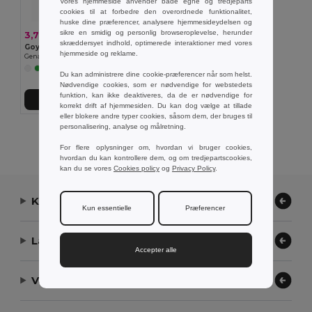
Vores hjemmeside anvender både egne og tredjeparts
cookies til at forbedre den overordnede funktionalitet,
huske dine præferencer, analysere hjemmesideydelsen og
sikre en smidig og personlig browseroplevelse, herunder
3,71 kr
skræddersyet indhold, optimerede interaktioner med vores
Goya 50042
hjemmeside og reklame.
Genanvendelig Polyester Mesh Frugtpose med Båndlukning ACHATS
Du kan administrere dine cookie-præferencer når som helst.
Nødvendige cookies, som er nødvendige for webstedets
funktion, kan ikke deaktiveres, da de er nødvendige for
Tilføj Til Kurv
korrekt drift af hjemmesiden. Du kan dog vælge at tillade
eller blokere andre typer cookies, såsom dem, der bruges til
personalisering, analyse og målretning.
Viser alle produkter.
For flere oplysninger om, hvordan vi bruger cookies,
hvordan du kan kontrollere dem, og om tredjepartscookies,
kan du se vores
Cookies policy
og
Privacy Policy
.
Kontakt os
Kun essentielle
Præferencer
Lad os hjælpe
Accepter alle
Vores virksomhed