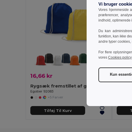
Vi bruger cooki
Vores hjemmeside an
præferencer, analy
indhold, optimerede
Du kan administrer
funktion, kan ikke de
andre typer cookies,
For flere oplysninge
vores
Cookies policy
Kun essenti
16,66 kr
408,
Rygsæk fremstillet af genbrugsbomuld (70%) og polyester (30% rPET) (150 g/m²)
Egotier 92083
Egotier 
+5 Farver
Tilføj Til Kurv
T