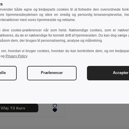
es
vender både egne og tredjeparts cookies til at forbedre den overordnede funkti
sere hjemmesideydelsen og sikre en smidig og personlig browseroplevelse, he
 interaktioner med vores hjemmeside og reklame.
e dine cookie-præferencer når som helst. Nødvendige cookies, som er nødven
aktiveres, da de er nødvendige for korrekt drift af hjemmesiden. Du kan dog vælge at
 såsom dem, der bruges til personalisering, analyse og målretning.
r om, hvordan vi bruger cookies, hvordan du kan kontrollere dem, og om tredjepa
og
Privacy Policy
.
elle
Præferencer
Accepter 
05 kr
600,33 kr
-32%
Termisk picnic-rygsæk i 600D genbrugspolyester med høj densitet
98422
ilføj Til Kurv