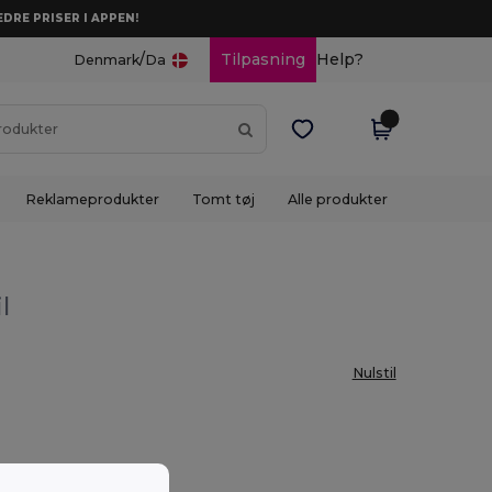
DRE PRISER I APPEN!
/
Tilpasning
Help?
Denmark
Da
Reklameprodukter
Tomt tøj
Alle produkter
l
Nulstil