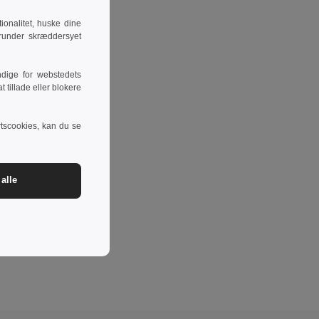
onalitet, huske dine
runder skræddersyet
dige for webstedets
 tillade eller blokere
rtscookies, kan du se
alle