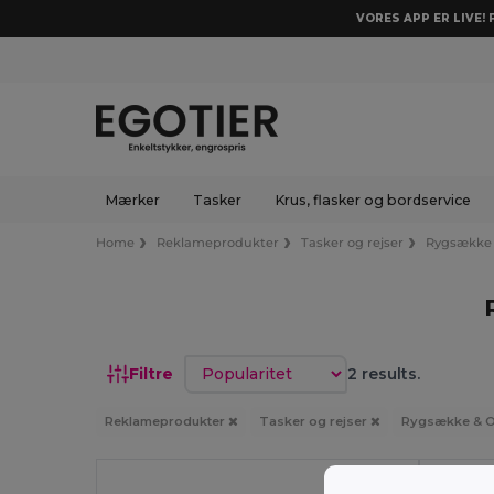
VORES APP ER LIVE!
Mærker
Tasker
Krus, flasker og bordservice
Home
Reklameprodukter
Tasker og rejser
Rygsække 
Sorter efter
Filtre
2 results.
Reklameprodukter
Tasker og rejser
Rygsække & 