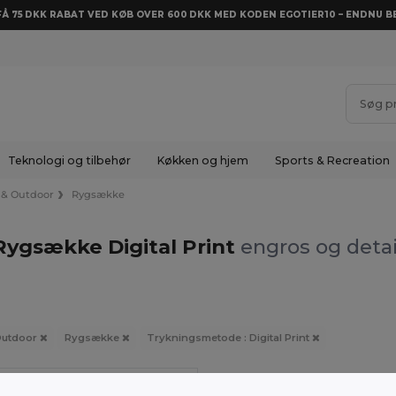
 FÅ 75 DKK RABAT VED KØB OVER 600 DKK MED KODEN EGOTIER10 – ENDNU BE
Teknologi og tilbehør
Køkken og hjem
Sports & Recreation
& Outdoor
Rygsække
Rygsække Digital Print
engros og detai
Outdoor
Rygsække
Trykningsmetode : Digital Print